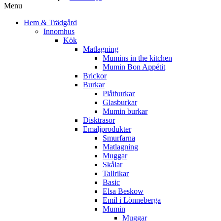
Menu
Hem & Trädgård
Innomhus
Kök
Matlagning
Mumins in the kitchen
Mumin Bon Appétit
Brickor
Burkar
Plåtburkar
Glasburkar
Mumin burkar
Disktrasor
Emaljprodukter
Smurfarna
Matlagning
Muggar
Skålar
Tallrikar
Basic
Elsa Beskow
Emil i Lönneberga
Mumin
Muggar