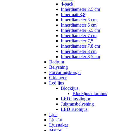
4-pack
Innerdiameter 2,5 cm
Innermått 3,8
Innerdiameter 3 cm
Innerdiameter 6 cm
Innerdiameter 6.5 cm
Innerdiameter 7 cm
Innerdiameter 7,5
Innerdiameter 7.8 cm
Innerdiameter 8 cm
Innerdiameter 8,5 cm
Badrum
Belysning
Förvaringskorgar
Girlanger
Led ljus
Blockljus
Blockljus utomhus
LED ljusslingor
Julgransbelysning
LED Kronljus
Ljus
Ljusfat
Ljusstakar
Mattor