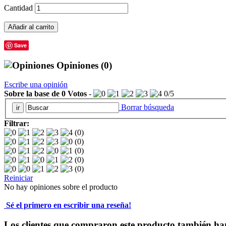
Cantidad
Añadir al carrito
Save
Opiniones
(0)
Escribe una opinión
Sobre la base de
0
Votos
-
0
/
5
Borrar búsqueda
Filtrar:
(0)
(0)
(0)
(0)
(0)
Reiniciar
No hay opiniones sobre el producto
Sé el primero en escribir una reseña!
Los clientes que compraron este producto también ha