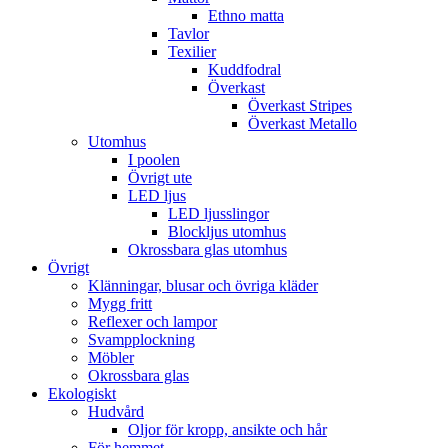
Ethno matta
Tavlor
Texilier
Kuddfodral
Överkast
Överkast Stripes
Överkast Metallo
Utomhus
I poolen
Övrigt ute
LED ljus
LED ljusslingor
Blockljus utomhus
Okrossbara glas utomhus
Övrigt
Klänningar, blusar och övriga kläder
Mygg fritt
Reflexer och lampor
Svampplockning
Möbler
Okrossbara glas
Ekologiskt
Hudvård
Oljor för kropp, ansikte och hår
För hemmet