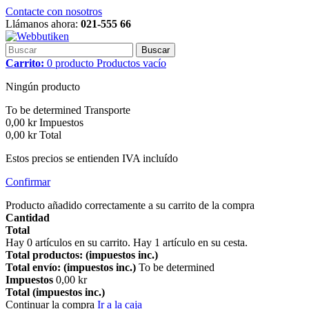
Contacte con nosotros
Llámanos ahora:
021-555 66
Buscar
Carrito:
0
producto
Productos
vacío
Ningún producto
To be determined
Transporte
0,00 kr
Impuestos
0,00 kr
Total
Estos precios se entienden IVA incluído
Confirmar
Producto añadido correctamente a su carrito de la compra
Cantidad
Total
Hay
0
artículos en su carrito.
Hay 1 artículo en su cesta.
Total productos: (impuestos inc.)
Total envío: (impuestos inc.)
To be determined
Impuestos
0,00 kr
Total (impuestos inc.)
Continuar la compra
Ir a la caja