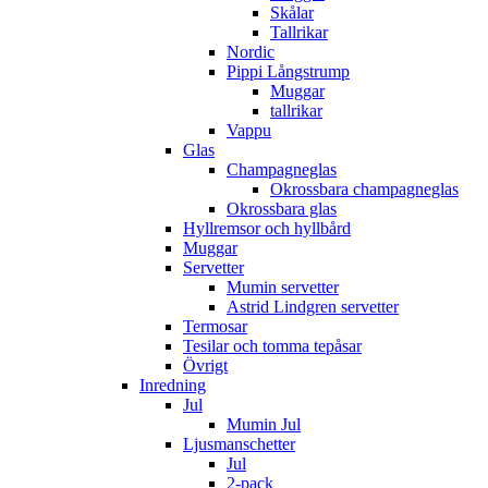
Skålar
Tallrikar
Nordic
Pippi Långstrump
Muggar
tallrikar
Vappu
Glas
Champagneglas
Okrossbara champagneglas
Okrossbara glas
Hyllremsor och hyllbård
Muggar
Servetter
Mumin servetter
Astrid Lindgren servetter
Termosar
Tesilar och tomma tepåsar
Övrigt
Inredning
Jul
Mumin Jul
Ljusmanschetter
Jul
2-pack