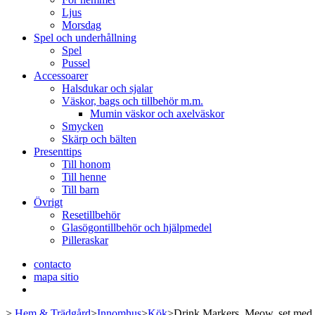
Ljus
Morsdag
Spel och underhållning
Spel
Pussel
Accessoarer
Halsdukar och sjalar
Väskor, bags och tillbehör m.m.
Mumin väskor och axelväskor
Smycken
Skärp och bälten
Presenttips
Till honom
Till henne
Till barn
Övrigt
Resetillbehör
Glasögontillbehör och hjälpmedel
Pilleraskar
contacto
mapa sitio
>
Hem & Trädgård
>
Innomhus
>
Kök
>
Drink Markers, Meow, set med 