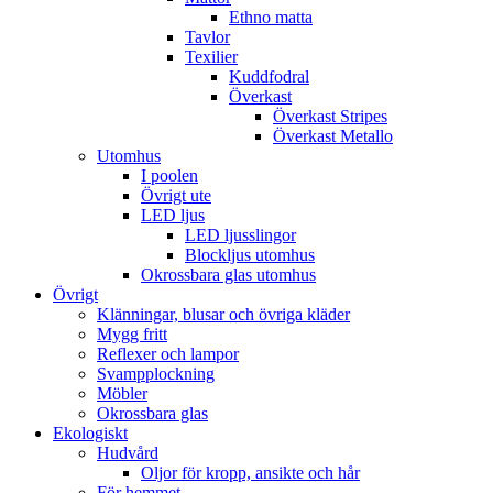
Ethno matta
Tavlor
Texilier
Kuddfodral
Överkast
Överkast Stripes
Överkast Metallo
Utomhus
I poolen
Övrigt ute
LED ljus
LED ljusslingor
Blockljus utomhus
Okrossbara glas utomhus
Övrigt
Klänningar, blusar och övriga kläder
Mygg fritt
Reflexer och lampor
Svampplockning
Möbler
Okrossbara glas
Ekologiskt
Hudvård
Oljor för kropp, ansikte och hår
För hemmet