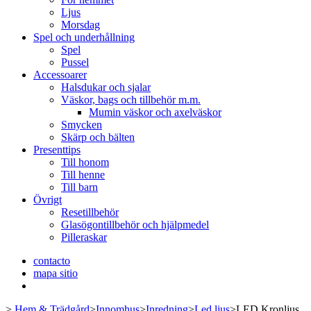
Ljus
Morsdag
Spel och underhållning
Spel
Pussel
Accessoarer
Halsdukar och sjalar
Väskor, bags och tillbehör m.m.
Mumin väskor och axelväskor
Smycken
Skärp och bälten
Presenttips
Till honom
Till henne
Till barn
Övrigt
Resetillbehör
Glasögontillbehör och hjälpmedel
Pilleraskar
contacto
mapa sitio
>
Hem & Trädgård
>
Innomhus
>
Inredning
>
Led ljus
>
LED Kronljus