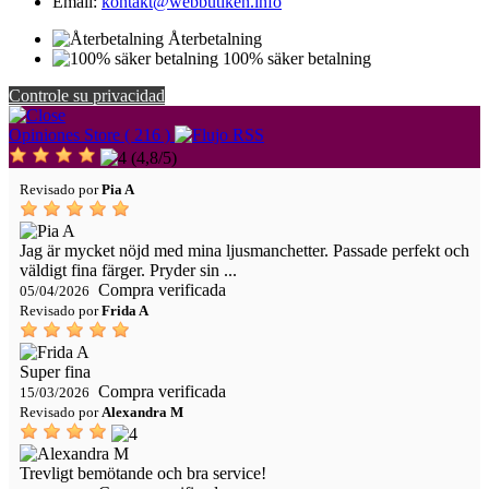
Email:
kontakt@webbutiken.info
Återbetalning
100% säker betalning
Controle su privacidad
Opiniones Store ( 216 )
(
4,8
/
5
)
Revisado por
Pia A
Jag är mycket nöjd med mina ljusmanchetter. Passade perfekt och
väldigt fina färger. Pryder sin ...
Compra verificada
05/04/2026
Revisado por
Frida A
Super fina
Compra verificada
15/03/2026
Revisado por
Alexandra M
Trevligt bemötande och bra service!