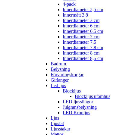
4-pack
Innerdiameter 2,5 cm
Innermått 3,8
Innerdiameter 3 cm
Innerdiameter 6 cm
Innerdiameter 6.5 cm
Innerdiameter 7 cm
Innerdiameter 7,5
Innerdiameter 7.8 cm
Innerdiameter 8 cm
Innerdiameter 8,5 cm
Badrum
Belysning
Förvaringskorgar
Girlanger
Led ljus
Blockljus
Blockljus utomhus
LED ljusslingor
Julgransbelysning
LED Kronljus
Ljus
Ljusfat
Ljusstakar
Mattor