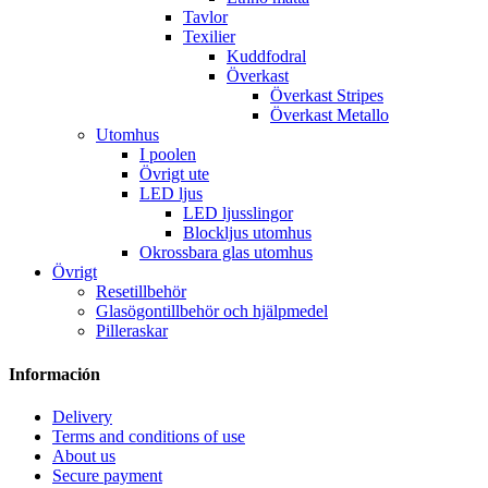
Tavlor
Texilier
Kuddfodral
Överkast
Överkast Stripes
Överkast Metallo
Utomhus
I poolen
Övrigt ute
LED ljus
LED ljusslingor
Blockljus utomhus
Okrossbara glas utomhus
Övrigt
Resetillbehör
Glasögontillbehör och hjälpmedel
Pilleraskar
Información
Delivery
Terms and conditions of use
About us
Secure payment