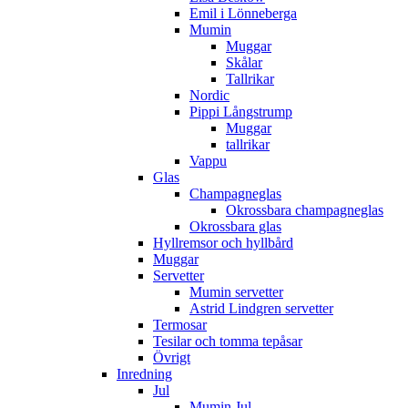
Emil i Lönneberga
Mumin
Muggar
Skålar
Tallrikar
Nordic
Pippi Långstrump
Muggar
tallrikar
Vappu
Glas
Champagneglas
Okrossbara champagneglas
Okrossbara glas
Hyllremsor och hyllbård
Muggar
Servetter
Mumin servetter
Astrid Lindgren servetter
Termosar
Tesilar och tomma tepåsar
Övrigt
Inredning
Jul
Mumin Jul