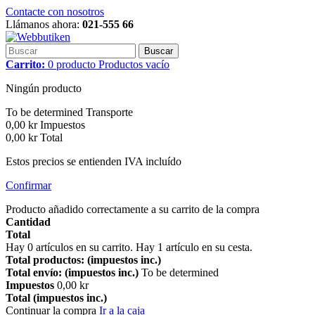
Contacte con nosotros
Llámanos ahora:
021-555 66
Buscar
Carrito:
0
producto
Productos
vacío
Ningún producto
To be determined
Transporte
0,00 kr
Impuestos
0,00 kr
Total
Estos precios se entienden IVA incluído
Confirmar
Producto añadido correctamente a su carrito de la compra
Cantidad
Total
Hay
0
artículos en su carrito.
Hay 1 artículo en su cesta.
Total productos: (impuestos inc.)
Total envío: (impuestos inc.)
To be determined
Impuestos
0,00 kr
Total (impuestos inc.)
Continuar la compra
Ir a la caja