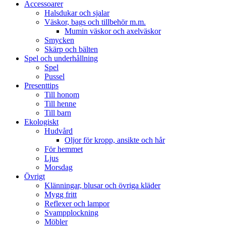
Accessoarer
Halsdukar och sjalar
Väskor, bags och tillbehör m.m.
Mumin väskor och axelväskor
Smycken
Skärp och bälten
Spel och underhållning
Spel
Pussel
Presenttips
Till honom
Till henne
Till barn
Ekologiskt
Hudvård
Oljor för kropp, ansikte och hår
För hemmet
Ljus
Morsdag
Övrigt
Klänningar, blusar och övriga kläder
Mygg fritt
Reflexer och lampor
Svampplockning
Möbler