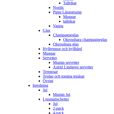
Tallrikar
Nordic
Pippi Långstrump
Muggar
tallrikar
Vappu
Glas
Champagneglas
Okrossbara champagneglas
Okrossbara glas
Hyllremsor och hyllbård
Muggar
Servetter
Mumin servetter
Astrid Lindgren servetter
Termosar
Tesilar och tomma tepåsar
Övrigt
Inredning
Jul
Mumin Jul
Ljusmanschetter
Jul
2-pack
4-pack