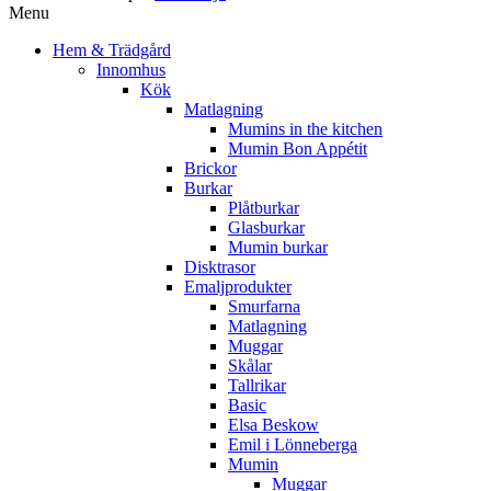
Menu
Hem & Trädgård
Innomhus
Kök
Matlagning
Mumins in the kitchen
Mumin Bon Appétit
Brickor
Burkar
Plåtburkar
Glasburkar
Mumin burkar
Disktrasor
Emaljprodukter
Smurfarna
Matlagning
Muggar
Skålar
Tallrikar
Basic
Elsa Beskow
Emil i Lönneberga
Mumin
Muggar