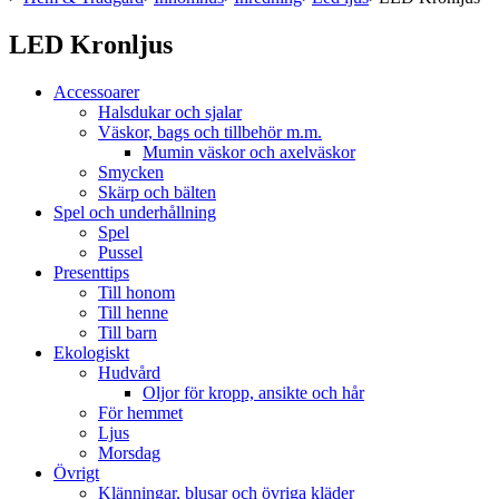
LED Kronljus
Accessoarer
Halsdukar och sjalar
Väskor, bags och tillbehör m.m.
Mumin väskor och axelväskor
Smycken
Skärp och bälten
Spel och underhållning
Spel
Pussel
Presenttips
Till honom
Till henne
Till barn
Ekologiskt
Hudvård
Oljor för kropp, ansikte och hår
För hemmet
Ljus
Morsdag
Övrigt
Klänningar, blusar och övriga kläder