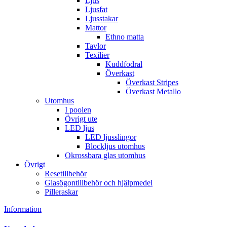
Ljus
Ljusfat
Ljusstakar
Mattor
Ethno matta
Tavlor
Texilier
Kuddfodral
Överkast
Överkast Stripes
Överkast Metallo
Utomhus
I poolen
Övrigt ute
LED ljus
LED ljusslingor
Blockljus utomhus
Okrossbara glas utomhus
Övrigt
Resetillbehör
Glasögontillbehör och hjälpmedel
Pilleraskar
Information