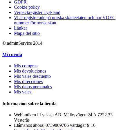
GDPR
Cookie policy
Verpackregister Tyskland
Vi är registrerade på norska skatteetaten och har VOEC
nummer för norsk skatt
Länkar
Mapa del sitio
© adminService 2014
Mi cuenta
Mis compras
Mis devoluciones
Mis vales descuento
Mis direcciones
Mis datos personales
Mis vales
Información sobre la tienda
Webbutiken i Lycksta AB, Mälbyvägen 24 A 7222 33
Västerås
Llámanos ahora:
0739809706 vardagar 9-16