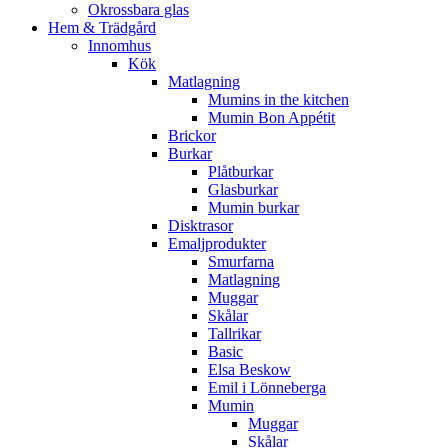
Okrossbara glas
Hem & Trädgård
Innomhus
Kök
Matlagning
Mumins in the kitchen
Mumin Bon Appétit
Brickor
Burkar
Plåtburkar
Glasburkar
Mumin burkar
Disktrasor
Emaljprodukter
Smurfarna
Matlagning
Muggar
Skålar
Tallrikar
Basic
Elsa Beskow
Emil i Lönneberga
Mumin
Muggar
Skålar