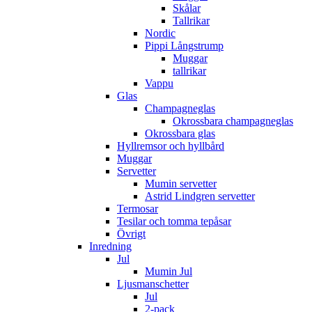
Skålar
Tallrikar
Nordic
Pippi Långstrump
Muggar
tallrikar
Vappu
Glas
Champagneglas
Okrossbara champagneglas
Okrossbara glas
Hyllremsor och hyllbård
Muggar
Servetter
Mumin servetter
Astrid Lindgren servetter
Termosar
Tesilar och tomma tepåsar
Övrigt
Inredning
Jul
Mumin Jul
Ljusmanschetter
Jul
2-pack