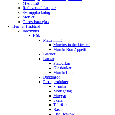
Mygg fritt
Reflexer och lampor
Svampplockning
Möbler
Okrossbara glas
Hem & Trädgård
Innomhus
Kök
Matlagning
Mumins in the kitchen
Mumin Bon Appétit
Brickor
Burkar
Plåtburkar
Glasburkar
Mumin burkar
Disktrasor
Emaljprodukter
Smurfarna
Matlagning
Muggar
Skålar
Tallrikar
Basic
Elsa Beskow