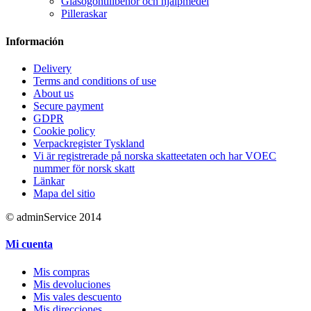
Glasögontillbehör och hjälpmedel
Pilleraskar
Información
Delivery
Terms and conditions of use
About us
Secure payment
GDPR
Cookie policy
Verpackregister Tyskland
Vi är registrerade på norska skatteetaten och har VOEC
nummer för norsk skatt
Länkar
Mapa del sitio
© adminService 2014
Mi cuenta
Mis compras
Mis devoluciones
Mis vales descuento
Mis direcciones