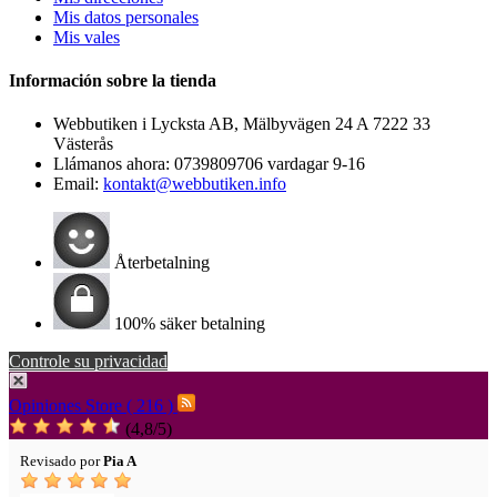
Mis datos personales
Mis vales
Información sobre la tienda
Webbutiken i Lycksta AB, Mälbyvägen 24 A 7222 33
Västerås
Llámanos ahora:
0739809706 vardagar 9-16
Email:
kontakt@webbutiken.info
Återbetalning
100% säker betalning
Controle su privacidad
Opiniones Store ( 216 )
(
4,8
/
5
)
Revisado por
Pia A