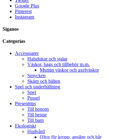
Twitter
Google Plus
Pinterest
Instagram
Síganos
Categorías
Accessoarer
Halsdukar och sjalar
Väskor, bags och tillbehör m.m.
Mumin väskor och axelväskor
Smycken
Skärp och bälten
Spel och underhållning
Spel
Pussel
Presenttips
Till honom
Till henne
Till barn
Ekologiskt
Hudvård
Oljor för kropp, ansikte och hår