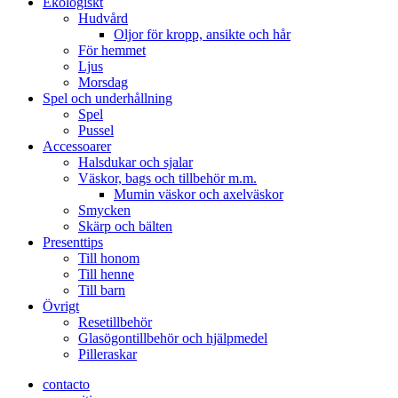
Ekologiskt
Hudvård
Oljor för kropp, ansikte och hår
För hemmet
Ljus
Morsdag
Spel och underhållning
Spel
Pussel
Accessoarer
Halsdukar och sjalar
Väskor, bags och tillbehör m.m.
Mumin väskor och axelväskor
Smycken
Skärp och bälten
Presenttips
Till honom
Till henne
Till barn
Övrigt
Resetillbehör
Glasögontillbehör och hjälpmedel
Pilleraskar
contacto