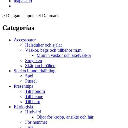
mapa sitio
>
Det gamla apoteket Danmark
Categorías
Accessoarer
Halsdukar och sjalar
Väskor, bags och tillbehör m.m.
Mumin väskor och axelväskor
Smycken
Skärp och bälten
Spel och underhållning
Spel
Pussel
Presenttips
Till honom
Till henne
Till barn
Ekologiskt
Hudvård
Oljor för kropp, ansikte och hår
För hemmet
Ljus