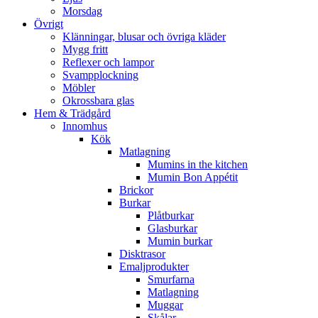
Morsdag
Övrigt
Klänningar, blusar och övriga kläder
Mygg fritt
Reflexer och lampor
Svampplockning
Möbler
Okrossbara glas
Hem & Trädgård
Innomhus
Kök
Matlagning
Mumins in the kitchen
Mumin Bon Appétit
Brickor
Burkar
Plåtburkar
Glasburkar
Mumin burkar
Disktrasor
Emaljprodukter
Smurfarna
Matlagning
Muggar
Skålar