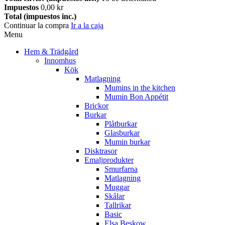
Impuestos
0,00 kr
Total (impuestos inc.)
Continuar la compra
Ir a la caja
Menu
Hem & Trädgård
Innomhus
Kök
Matlagning
Mumins in the kitchen
Mumin Bon Appétit
Brickor
Burkar
Plåtburkar
Glasburkar
Mumin burkar
Disktrasor
Emaljprodukter
Smurfarna
Matlagning
Muggar
Skålar
Tallrikar
Basic
Elsa Beskow