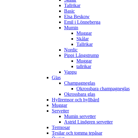
Tallrikar
Basic
Elsa Beskow
Emil i Lönneberga
Mumin
Muggar
Skålar
Tallrikar
Nordic
Pippi Långstrump
Muggar
tallrikar
Vappu
Glas
Champagneglas
Okrossbara champagneglas
Okrossbara glas
Hyllremsor och hyllbård
Muggar
Servetter
Mumin servetter
Astrid Lindgren servetter
Termosar
Tesilar och tomma tepåsar