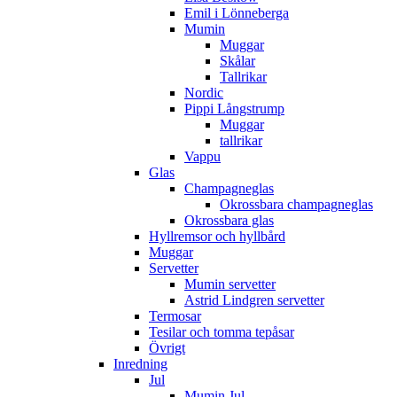
Emil i Lönneberga
Mumin
Muggar
Skålar
Tallrikar
Nordic
Pippi Långstrump
Muggar
tallrikar
Vappu
Glas
Champagneglas
Okrossbara champagneglas
Okrossbara glas
Hyllremsor och hyllbård
Muggar
Servetter
Mumin servetter
Astrid Lindgren servetter
Termosar
Tesilar och tomma tepåsar
Övrigt
Inredning
Jul
Mumin Jul