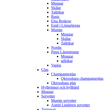
Muggar
Skålar
Tallrikar
Basic
Elsa Beskow
Emil i Lönneberga
Mumin
Muggar
Skålar
Tallrikar
Nordic
Pippi Långstrump
Muggar
tallrikar
Vappu
Glas
Champagneglas
Okrossbara champagneglas
Okrossbara glas
Hyllremsor och hyllbård
Muggar
Servetter
Mumin servetter
Astrid Lindgren servetter
Termosar