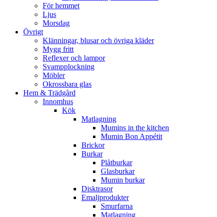
För hemmet
Ljus
Morsdag
Övrigt
Klänningar, blusar och övriga kläder
Mygg fritt
Reflexer och lampor
Svampplockning
Möbler
Okrossbara glas
Hem & Trädgård
Innomhus
Kök
Matlagning
Mumins in the kitchen
Mumin Bon Appétit
Brickor
Burkar
Plåtburkar
Glasburkar
Mumin burkar
Disktrasor
Emaljprodukter
Smurfarna
Matlagning