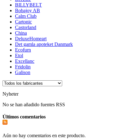
BILLYBELT
Bobajoy AB
Calm Club
Cartonic
Castorland
China
DeluxeHomeart
Det gamla apoteket Danmark
Ecofurn
Etol
Excellanc
Fridolin
Galison
Nyheter
No se han añadido fuentes RSS
Últimos comentarios
Aún no hay comentarios en este producto.