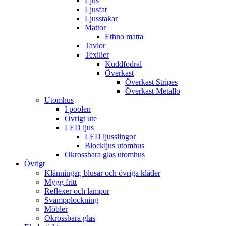
Ljus
Ljusfat
Ljusstakar
Mattor
Ethno matta
Tavlor
Texilier
Kuddfodral
Överkast
Överkast Stripes
Överkast Metallo
Utomhus
I poolen
Övrigt ute
LED ljus
LED ljusslingor
Blockljus utomhus
Okrossbara glas utomhus
Övrigt
Klänningar, blusar och övriga kläder
Mygg fritt
Reflexer och lampor
Svampplockning
Möbler
Okrossbara glas