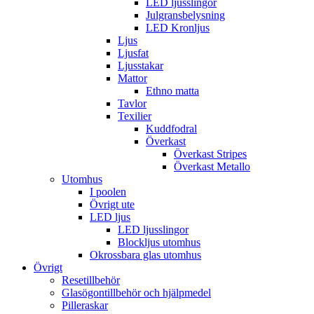
LED ljusslingor
Julgransbelysning
LED Kronljus
Ljus
Ljusfat
Ljusstakar
Mattor
Ethno matta
Tavlor
Texilier
Kuddfodral
Överkast
Överkast Stripes
Överkast Metallo
Utomhus
I poolen
Övrigt ute
LED ljus
LED ljusslingor
Blockljus utomhus
Okrossbara glas utomhus
Övrigt
Resetillbehör
Glasögontillbehör och hjälpmedel
Pilleraskar