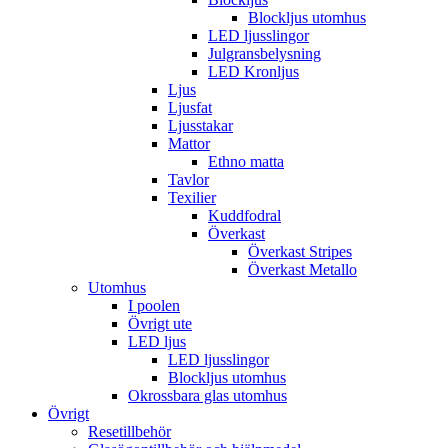
Blockljus utomhus
LED ljusslingor
Julgransbelysning
LED Kronljus
Ljus
Ljusfat
Ljusstakar
Mattor
Ethno matta
Tavlor
Texilier
Kuddfodral
Överkast
Överkast Stripes
Överkast Metallo
Utomhus
I poolen
Övrigt ute
LED ljus
LED ljusslingor
Blockljus utomhus
Okrossbara glas utomhus
Övrigt
Resetillbehör