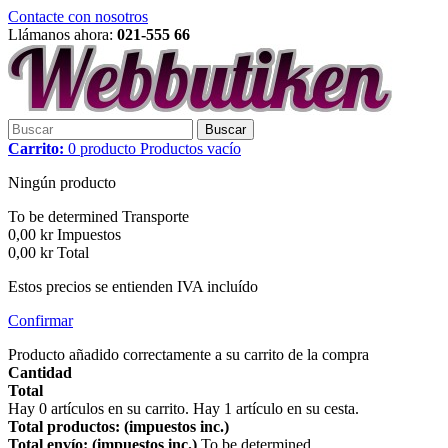
Contacte con nosotros
Llámanos ahora:
021-555 66
Buscar
Carrito:
0
producto
Productos
vacío
Ningún producto
To be determined
Transporte
0,00 kr
Impuestos
0,00 kr
Total
Estos precios se entienden IVA incluído
Confirmar
Producto añadido correctamente a su carrito de la compra
Cantidad
Total
Hay
0
artículos en su carrito.
Hay 1 artículo en su cesta.
Total productos: (impuestos inc.)
Total envío: (impuestos inc.)
To be determined