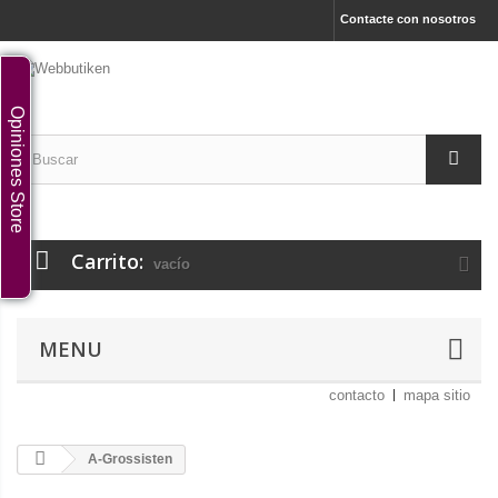
Contacte con nosotros
Opiniones Store
Carrito:
vacío
MENU
contacto
mapa sitio
A-Grossisten