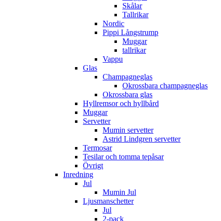
Skålar
Tallrikar
Nordic
Pippi Långstrump
Muggar
tallrikar
Vappu
Glas
Champagneglas
Okrossbara champagneglas
Okrossbara glas
Hyllremsor och hyllbård
Muggar
Servetter
Mumin servetter
Astrid Lindgren servetter
Termosar
Tesilar och tomma tepåsar
Övrigt
Inredning
Jul
Mumin Jul
Ljusmanschetter
Jul
2-pack