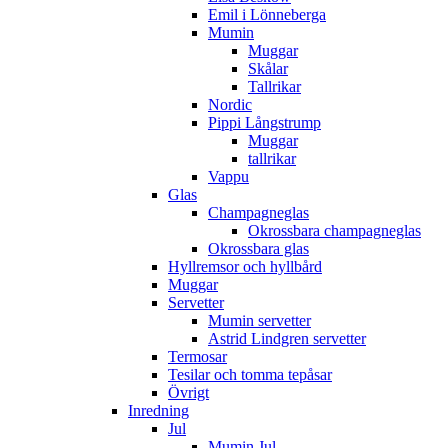
Emil i Lönneberga
Mumin
Muggar
Skålar
Tallrikar
Nordic
Pippi Långstrump
Muggar
tallrikar
Vappu
Glas
Champagneglas
Okrossbara champagneglas
Okrossbara glas
Hyllremsor och hyllbård
Muggar
Servetter
Mumin servetter
Astrid Lindgren servetter
Termosar
Tesilar och tomma tepåsar
Övrigt
Inredning
Jul
Mumin Jul