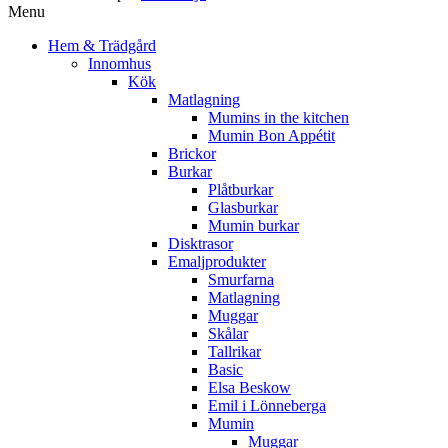
Menu
Hem & Trädgård
Innomhus
Kök
Matlagning
Mumins in the kitchen
Mumin Bon Appétit
Brickor
Burkar
Plåtburkar
Glasburkar
Mumin burkar
Disktrasor
Emaljprodukter
Smurfarna
Matlagning
Muggar
Skålar
Tallrikar
Basic
Elsa Beskow
Emil i Lönneberga
Mumin
Muggar