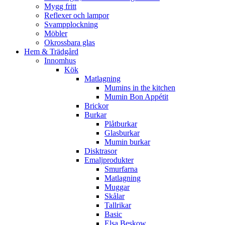
Mygg fritt
Reflexer och lampor
Svampplockning
Möbler
Okrossbara glas
Hem & Trädgård
Innomhus
Kök
Matlagning
Mumins in the kitchen
Mumin Bon Appétit
Brickor
Burkar
Plåtburkar
Glasburkar
Mumin burkar
Disktrasor
Emaljprodukter
Smurfarna
Matlagning
Muggar
Skålar
Tallrikar
Basic
Elsa Beskow