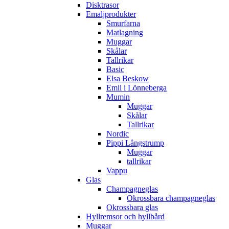
Disktrasor
Emaljprodukter
Smurfarna
Matlagning
Muggar
Skålar
Tallrikar
Basic
Elsa Beskow
Emil i Lönneberga
Mumin
Muggar
Skålar
Tallrikar
Nordic
Pippi Långstrump
Muggar
tallrikar
Vappu
Glas
Champagneglas
Okrossbara champagneglas
Okrossbara glas
Hyllremsor och hyllbård
Muggar