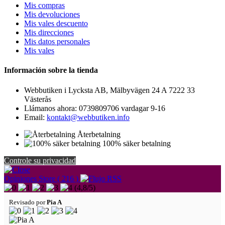
Mis compras
Mis devoluciones
Mis vales descuento
Mis direcciones
Mis datos personales
Mis vales
Información sobre la tienda
Webbutiken i Lycksta AB, Mälbyvägen 24 A 7222 33
Västerås
Llámanos ahora:
0739809706 vardagar 9-16
Email:
kontakt@webbutiken.info
Återbetalning
100% säker betalning
Controle su privacidad
Opiniones Store ( 216 )
(
4,8
/
5
)
Revisado por
Pia A