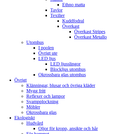
Ethno matta
Tavlor
Texilier
Kuddfodral
Överkast
Överkast Stripes
Överkast Metallo
Utomhus
I poolen
Övrigt ute
LED ljus
LED ljusslingor
Blockljus utomhus
Okrossbara glas utomhus
Övrigt
Klänningar, blusar och övriga kläder
Mygg fritt
Reflexer och lampor
Svampplockning
Möbler
Okrossbara glas
Ekologiskt
Hudvård
Oljor för kropp, ansikte och hår
För hemmet