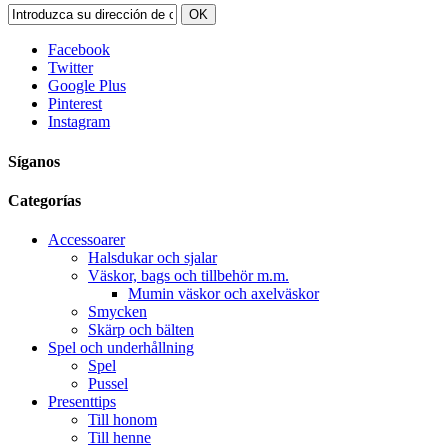
OK
Facebook
Twitter
Google Plus
Pinterest
Instagram
Síganos
Categorías
Accessoarer
Halsdukar och sjalar
Väskor, bags och tillbehör m.m.
Mumin väskor och axelväskor
Smycken
Skärp och bälten
Spel och underhållning
Spel
Pussel
Presenttips
Till honom
Till henne