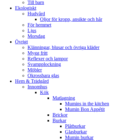
Till barn
Ekologiskt
Hudvård
Oljor för kropp, ansikte och hår
För hemmet
Ljus
Morsdag
Övrigt
Klänningar, blusar och övriga kläder
Mygg fritt
Reflexer och lampor
Svampplockning
Möbler
Okrossbara glas
Hem & Trädgård
Innomhus
Kök
Matlagning
Mumins in the kitchen
Mumin Bon Appétit
Brickor
Burkar
Plåtburkar
Glasburkar
Mumin burkar