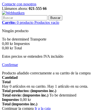
Contacte con nosotros
Llámanos ahora:
021-555 66
Buscar
Carrito:
0
producto
Productos
vacío
Ningún producto
To be determined
Transporte
0,00 kr
Impuestos
0,00 kr
Total
Estos precios se entienden IVA incluído
Confirmar
Producto añadido correctamente a su carrito de la compra
Cantidad
Total
Hay
0
artículos en su carrito.
Hay 1 artículo en su cesta.
Total productos: (impuestos inc.)
Total envío: (impuestos inc.)
To be determined
Impuestos
0,00 kr
Total (impuestos inc.)
Continuar la compra
Ir a la caja