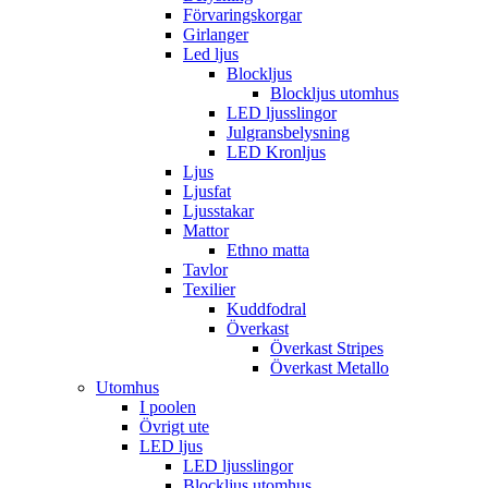
Förvaringskorgar
Girlanger
Led ljus
Blockljus
Blockljus utomhus
LED ljusslingor
Julgransbelysning
LED Kronljus
Ljus
Ljusfat
Ljusstakar
Mattor
Ethno matta
Tavlor
Texilier
Kuddfodral
Överkast
Överkast Stripes
Överkast Metallo
Utomhus
I poolen
Övrigt ute
LED ljus
LED ljusslingor
Blockljus utomhus