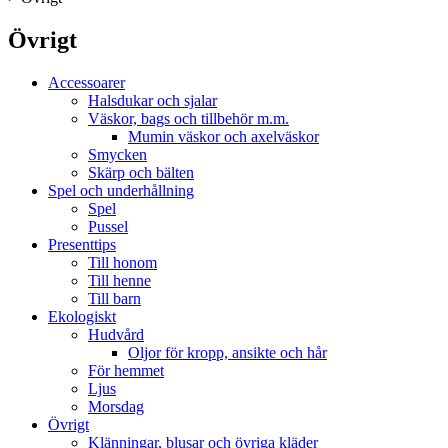
Övrigt
Accessoarer
Halsdukar och sjalar
Väskor, bags och tillbehör m.m.
Mumin väskor och axelväskor
Smycken
Skärp och bälten
Spel och underhållning
Spel
Pussel
Presenttips
Till honom
Till henne
Till barn
Ekologiskt
Hudvård
Oljor för kropp, ansikte och hår
För hemmet
Ljus
Morsdag
Övrigt
Klänningar, blusar och övriga kläder