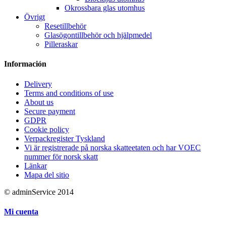
Okrossbara glas utomhus
Övrigt
Resetillbehör
Glasögontillbehör och hjälpmedel
Pilleraskar
Información
Delivery
Terms and conditions of use
About us
Secure payment
GDPR
Cookie policy
Verpackregister Tyskland
Vi är registrerade på norska skatteetaten och har VOEC
nummer för norsk skatt
Länkar
Mapa del sitio
© adminService 2014
Mi cuenta