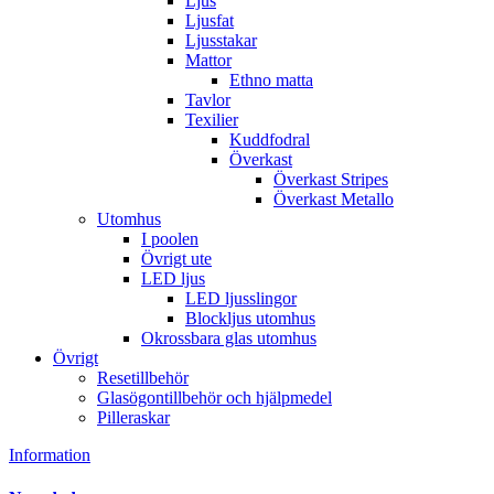
Ljus
Ljusfat
Ljusstakar
Mattor
Ethno matta
Tavlor
Texilier
Kuddfodral
Överkast
Överkast Stripes
Överkast Metallo
Utomhus
I poolen
Övrigt ute
LED ljus
LED ljusslingor
Blockljus utomhus
Okrossbara glas utomhus
Övrigt
Resetillbehör
Glasögontillbehör och hjälpmedel
Pilleraskar
Information