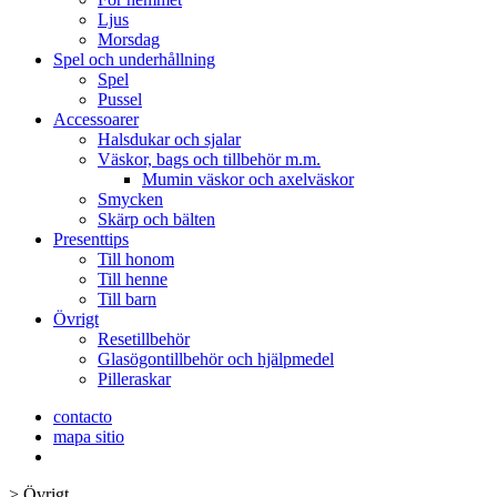
Ljus
Morsdag
Spel och underhållning
Spel
Pussel
Accessoarer
Halsdukar och sjalar
Väskor, bags och tillbehör m.m.
Mumin väskor och axelväskor
Smycken
Skärp och bälten
Presenttips
Till honom
Till henne
Till barn
Övrigt
Resetillbehör
Glasögontillbehör och hjälpmedel
Pilleraskar
contacto
mapa sitio
>
Övrigt