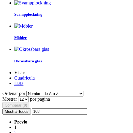
Svampplockning
Möbler
Okrossbara glas
Vista:
Cuadrícula
Lista
Ordenar por
Mostrar
por página
Comparar (
0
)
Mostrar todos
Previo
1
2