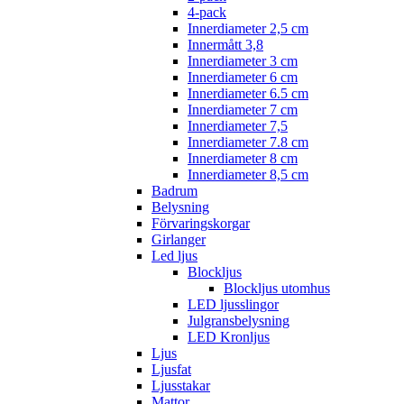
4-pack
Innerdiameter 2,5 cm
Innermått 3,8
Innerdiameter 3 cm
Innerdiameter 6 cm
Innerdiameter 6.5 cm
Innerdiameter 7 cm
Innerdiameter 7,5
Innerdiameter 7.8 cm
Innerdiameter 8 cm
Innerdiameter 8,5 cm
Badrum
Belysning
Förvaringskorgar
Girlanger
Led ljus
Blockljus
Blockljus utomhus
LED ljusslingor
Julgransbelysning
LED Kronljus
Ljus
Ljusfat
Ljusstakar
Mattor