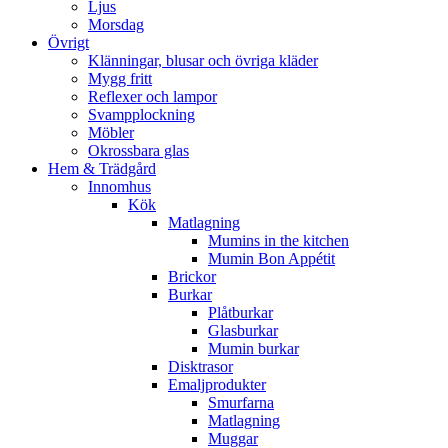
Ljus
Morsdag
Övrigt
Klänningar, blusar och övriga kläder
Mygg fritt
Reflexer och lampor
Svampplockning
Möbler
Okrossbara glas
Hem & Trädgård
Innomhus
Kök
Matlagning
Mumins in the kitchen
Mumin Bon Appétit
Brickor
Burkar
Plåtburkar
Glasburkar
Mumin burkar
Disktrasor
Emaljprodukter
Smurfarna
Matlagning
Muggar