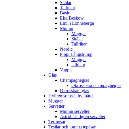
Skålar
Tallrikar
Basic
Elsa Beskow
Emil i Lönneberga
Mumin
Muggar
Skålar
Tallrikar
Nordic
Pippi Långstrump
Muggar
tallrikar
Vappu
Glas
Champagneglas
Okrossbara champagneglas
Okrossbara glas
Hyllremsor och hyllbård
Muggar
Servetter
Mumin servetter
Astrid Lindgren servetter
Termosar
Tesilar och tomma tepåsar