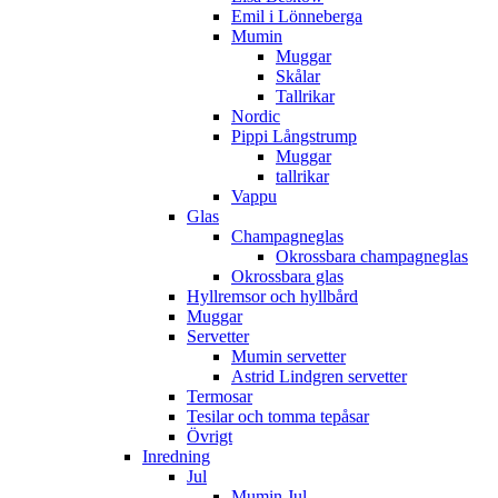
Emil i Lönneberga
Mumin
Muggar
Skålar
Tallrikar
Nordic
Pippi Långstrump
Muggar
tallrikar
Vappu
Glas
Champagneglas
Okrossbara champagneglas
Okrossbara glas
Hyllremsor och hyllbård
Muggar
Servetter
Mumin servetter
Astrid Lindgren servetter
Termosar
Tesilar och tomma tepåsar
Övrigt
Inredning
Jul
Mumin Jul