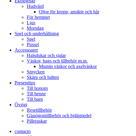
Ekologiskt
Hudvård
Oljor för kropp, ansikte och hår
För hemmet
Ljus
Morsdag
Spel och underhållning
Spel
Pussel
Accessoarer
Halsdukar och sjalar
Väskor, bags och tillbehör m.m.
Mumin väskor och axelväskor
Smycken
Skärp och bälten
Presenttips
Till honom
Till henne
Till barn
Övrigt
Resetillbehör
Glasögontillbehör och hjälpmedel
Pilleraskar
contacto