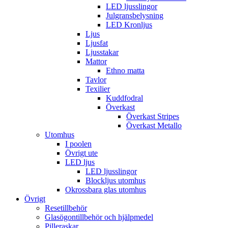
LED ljusslingor
Julgransbelysning
LED Kronljus
Ljus
Ljusfat
Ljusstakar
Mattor
Ethno matta
Tavlor
Texilier
Kuddfodral
Överkast
Överkast Stripes
Överkast Metallo
Utomhus
I poolen
Övrigt ute
LED ljus
LED ljusslingor
Blockljus utomhus
Okrossbara glas utomhus
Övrigt
Resetillbehör
Glasögontillbehör och hjälpmedel
Pilleraskar