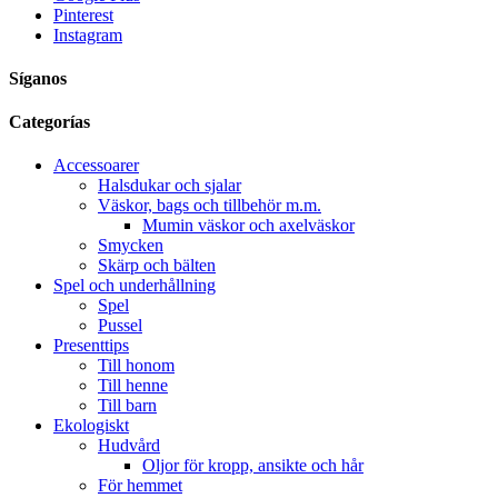
Pinterest
Instagram
Síganos
Categorías
Accessoarer
Halsdukar och sjalar
Väskor, bags och tillbehör m.m.
Mumin väskor och axelväskor
Smycken
Skärp och bälten
Spel och underhållning
Spel
Pussel
Presenttips
Till honom
Till henne
Till barn
Ekologiskt
Hudvård
Oljor för kropp, ansikte och hår
För hemmet