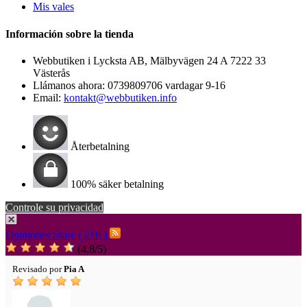
Mis vales
Información sobre la tienda
Webbutiken i Lycksta AB, Mälbyvägen 24 A 7222 33
Västerås
Llámanos ahora:
0739809706 vardagar 9-16
Email:
kontakt@webbutiken.info
Återbetalning
100% säker betalning
Controle su privacidad
Opiniones Store ( 216 )
(
4,8
/
5
)
Revisado por
Pia A