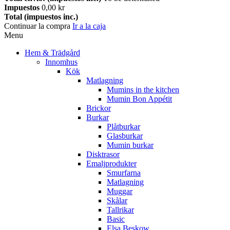
Impuestos
0,00 kr
Total (impuestos inc.)
Continuar la compra
Ir a la caja
Menu
Hem & Trädgård
Innomhus
Kök
Matlagning
Mumins in the kitchen
Mumin Bon Appétit
Brickor
Burkar
Plåtburkar
Glasburkar
Mumin burkar
Disktrasor
Emaljprodukter
Smurfarna
Matlagning
Muggar
Skålar
Tallrikar
Basic
Elsa Beskow