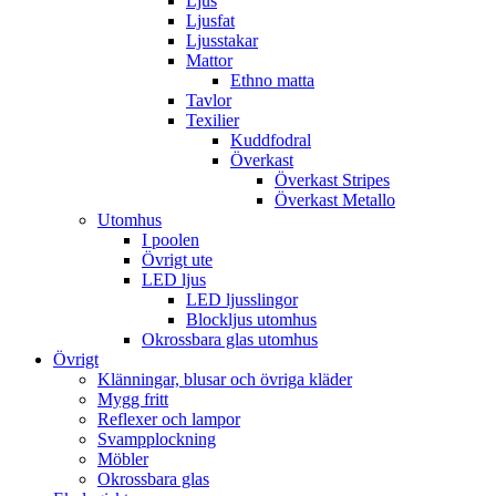
Ljus
Ljusfat
Ljusstakar
Mattor
Ethno matta
Tavlor
Texilier
Kuddfodral
Överkast
Överkast Stripes
Överkast Metallo
Utomhus
I poolen
Övrigt ute
LED ljus
LED ljusslingor
Blockljus utomhus
Okrossbara glas utomhus
Övrigt
Klänningar, blusar och övriga kläder
Mygg fritt
Reflexer och lampor
Svampplockning
Möbler
Okrossbara glas