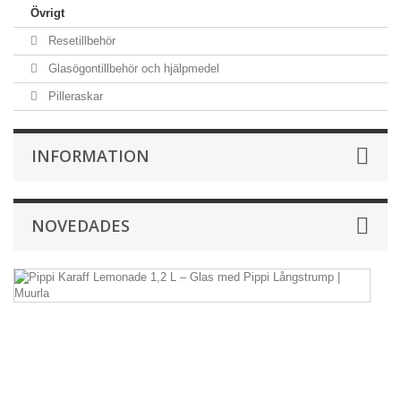
Övrigt
Resetillbehör
Glasögontillbehör och hjälpmedel
Pilleraskar
INFORMATION
NOVEDADES
Pi
Ka
L
1,
L
–
G
m