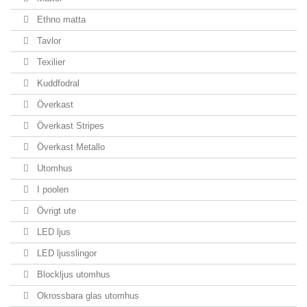
Ethno matta
Tavlor
Texilier
Kuddfodral
Överkast
Överkast Stripes
Överkast Metallo
Utomhus
I poolen
Övrigt ute
LED ljus
LED ljusslingor
Blockljus utomhus
Okrossbara glas utomhus