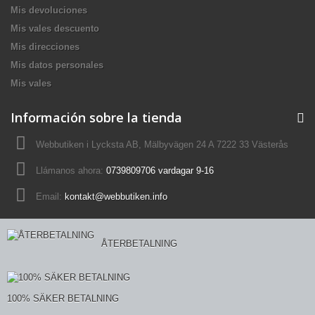
Mis devoluciones
Mis vales descuento
Mis direcciones
Mis datos personales
Mis vales
Información sobre la tienda
Webbutiken i Lycksta AB, Mälbyvägen 24 A 7222 33 Västerås
Llámanos ahora:
0739809706 vardagar 9-16
Email:
kontakt@webbutiken.info
ÅTERBETALNING
100% SÄKER BETALNING