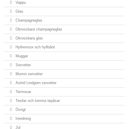
Vappu
Glas
Champagneglas
Okrossbara champagneglas
Okrossbara glas
Hyllremsor och hyllbård
Muggar
Servetter
Mumin servetter
Astrid Lindgren servetter
Termosar
Tesilar och tomma tepåsar
Övrigt
Inredning
Jul