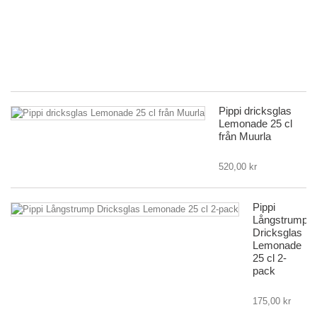
Pi
L
|
Mu
19
Pippi dricksglas
Lemonade 25 cl
från Muurla
520,00 kr
Pippi
Långstrump
Dricksglas
Lemonade
25 cl 2-
pack
175,00 kr