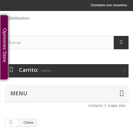
Contacte con nosotros
Opiniones Store
Carrito:
vacío
MENU
contacto
mapa sitio
China