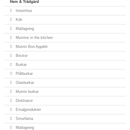
Hem & Trädgård
Innomhus
Kök
Matlagning
Mumins in the kitchen
Mumin Bon Appétit
Brickor
Burkar
Plåtburkar
Glasburkar
Mumin burkar
Disktrasor
Emaljprodukter
Smurfarna
Matlagning