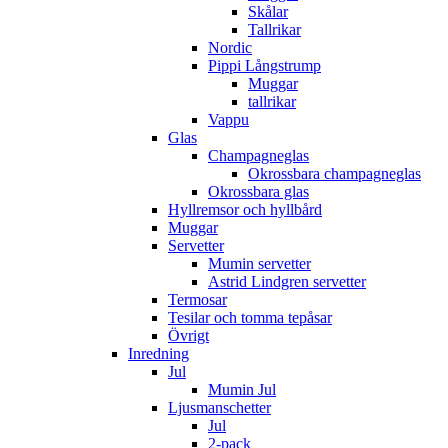
Skålar
Tallrikar
Nordic
Pippi Långstrump
Muggar
tallrikar
Vappu
Glas
Champagneglas
Okrossbara champagneglas
Okrossbara glas
Hyllremsor och hyllbård
Muggar
Servetter
Mumin servetter
Astrid Lindgren servetter
Termosar
Tesilar och tomma tepåsar
Övrigt
Inredning
Jul
Mumin Jul
Ljusmanschetter
Jul
2-pack