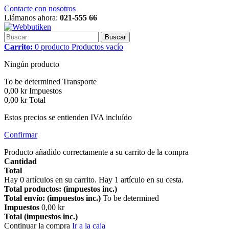
Contacte con nosotros
Llámanos ahora:
021-555 66
Buscar
Carrito:
0
producto
Productos
vacío
Ningún producto
To be determined
Transporte
0,00 kr
Impuestos
0,00 kr
Total
Estos precios se entienden IVA incluído
Confirmar
Producto añadido correctamente a su carrito de la compra
Cantidad
Total
Hay
0
artículos en su carrito.
Hay 1 artículo en su cesta.
Total productos: (impuestos inc.)
Total envío: (impuestos inc.)
To be determined
Impuestos
0,00 kr
Total (impuestos inc.)
Continuar la compra
Ir a la caja