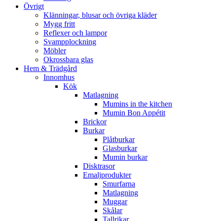
Övrigt
Klänningar, blusar och övriga kläder
Mygg fritt
Reflexer och lampor
Svampplockning
Möbler
Okrossbara glas
Hem & Trädgård
Innomhus
Kök
Matlagning
Mumins in the kitchen
Mumin Bon Appétit
Brickor
Burkar
Plåtburkar
Glasburkar
Mumin burkar
Disktrasor
Emaljprodukter
Smurfarna
Matlagning
Muggar
Skålar
Tallrikar