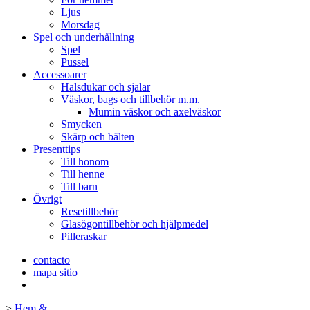
Ljus
Morsdag
Spel och underhållning
Spel
Pussel
Accessoarer
Halsdukar och sjalar
Väskor, bags och tillbehör m.m.
Mumin väskor och axelväskor
Smycken
Skärp och bälten
Presenttips
Till honom
Till henne
Till barn
Övrigt
Resetillbehör
Glasögontillbehör och hjälpmedel
Pilleraskar
contacto
mapa sitio
>
Hem &