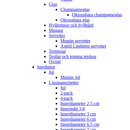
Glas
Champagneglas
Okrossbara champagneglas
Okrossbara glas
Hyllremsor och hyllbård
Muggar
Servetter
Mumin servetter
Astrid Lindgren servetter
Termosar
Tesilar och tomma tepåsar
Övrigt
Inredning
Jul
Mumin Jul
Ljusmanschetter
Jul
2-pack
4-pack
Innerdiameter 2,5 cm
Innermått 3,8
Innerdiameter 3 cm
Innerdiameter 6 cm
Innerdiameter 6.5 cm
Innerdiameter 7 cm