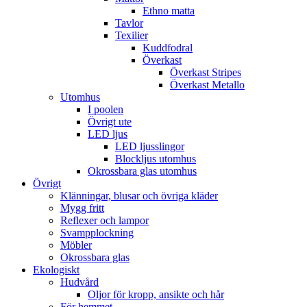
Ethno matta
Tavlor
Texilier
Kuddfodral
Överkast
Överkast Stripes
Överkast Metallo
Utomhus
I poolen
Övrigt ute
LED ljus
LED ljusslingor
Blockljus utomhus
Okrossbara glas utomhus
Övrigt
Klänningar, blusar och övriga kläder
Mygg fritt
Reflexer och lampor
Svampplockning
Möbler
Okrossbara glas
Ekologiskt
Hudvård
Oljor för kropp, ansikte och hår
För hemmet