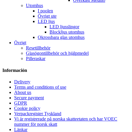
Överkast Metallo
Utomhus
I poolen
Övrigt ute
LED ljus
LED ljusslingor
Blockljus utomhus
Okrossbara glas utomhus
Övrigt
Resetillbehör
Glasögontillbehör och hjälpmedel
Pilleraskar
Información
Delivery
Terms and conditions of use
About us
Secure payment
GDPR
Cookie policy
Verpackregister Tyskland
Vi är registrerade på norska skatteetaten och har VOEC
nummer för norsk skatt
Länkar