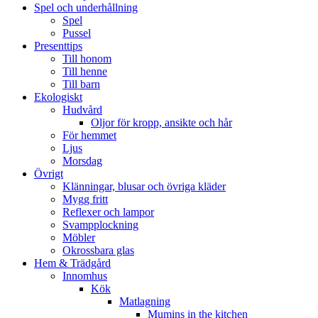
Spel och underhållning
Spel
Pussel
Presenttips
Till honom
Till henne
Till barn
Ekologiskt
Hudvård
Oljor för kropp, ansikte och hår
För hemmet
Ljus
Morsdag
Övrigt
Klänningar, blusar och övriga kläder
Mygg fritt
Reflexer och lampor
Svampplockning
Möbler
Okrossbara glas
Hem & Trädgård
Innomhus
Kök
Matlagning
Mumins in the kitchen