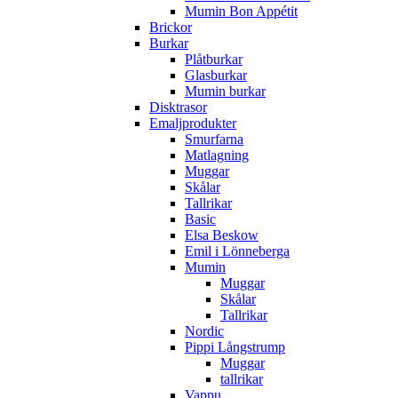
Mumin Bon Appétit
Brickor
Burkar
Plåtburkar
Glasburkar
Mumin burkar
Disktrasor
Emaljprodukter
Smurfarna
Matlagning
Muggar
Skålar
Tallrikar
Basic
Elsa Beskow
Emil i Lönneberga
Mumin
Muggar
Skålar
Tallrikar
Nordic
Pippi Långstrump
Muggar
tallrikar
Vappu