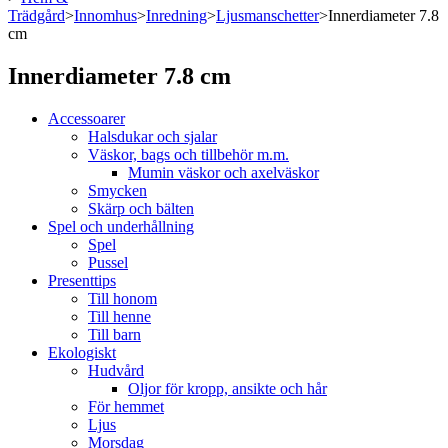
Trädgård
>
Innomhus
>
Inredning
>
Ljusmanschetter
>
Innerdiameter 7.8
cm
Innerdiameter 7.8 cm
Accessoarer
Halsdukar och sjalar
Väskor, bags och tillbehör m.m.
Mumin väskor och axelväskor
Smycken
Skärp och bälten
Spel och underhållning
Spel
Pussel
Presenttips
Till honom
Till henne
Till barn
Ekologiskt
Hudvård
Oljor för kropp, ansikte och hår
För hemmet
Ljus
Morsdag