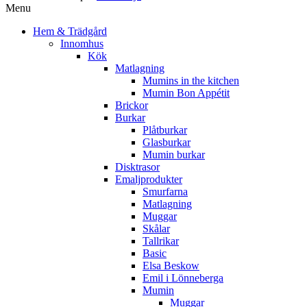
Menu
Hem & Trädgård
Innomhus
Kök
Matlagning
Mumins in the kitchen
Mumin Bon Appétit
Brickor
Burkar
Plåtburkar
Glasburkar
Mumin burkar
Disktrasor
Emaljprodukter
Smurfarna
Matlagning
Muggar
Skålar
Tallrikar
Basic
Elsa Beskow
Emil i Lönneberga
Mumin
Muggar