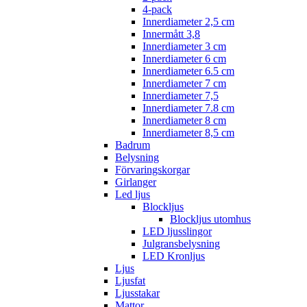
4-pack
Innerdiameter 2,5 cm
Innermått 3,8
Innerdiameter 3 cm
Innerdiameter 6 cm
Innerdiameter 6.5 cm
Innerdiameter 7 cm
Innerdiameter 7,5
Innerdiameter 7.8 cm
Innerdiameter 8 cm
Innerdiameter 8,5 cm
Badrum
Belysning
Förvaringskorgar
Girlanger
Led ljus
Blockljus
Blockljus utomhus
LED ljusslingor
Julgransbelysning
LED Kronljus
Ljus
Ljusfat
Ljusstakar
Mattor