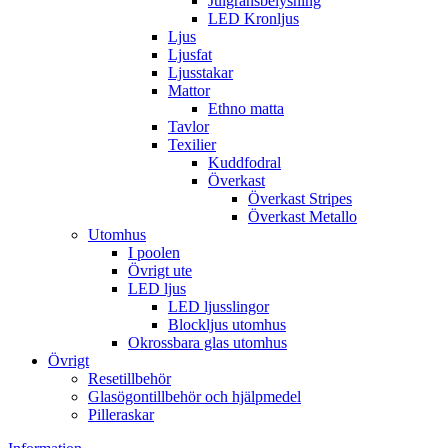
Julgransbelysning
LED Kronljus
Ljus
Ljusfat
Ljusstakar
Mattor
Ethno matta
Tavlor
Texilier
Kuddfodral
Överkast
Överkast Stripes
Överkast Metallo
Utomhus
I poolen
Övrigt ute
LED ljus
LED ljusslingor
Blockljus utomhus
Okrossbara glas utomhus
Övrigt
Resetillbehör
Glasögontillbehör och hjälpmedel
Pilleraskar