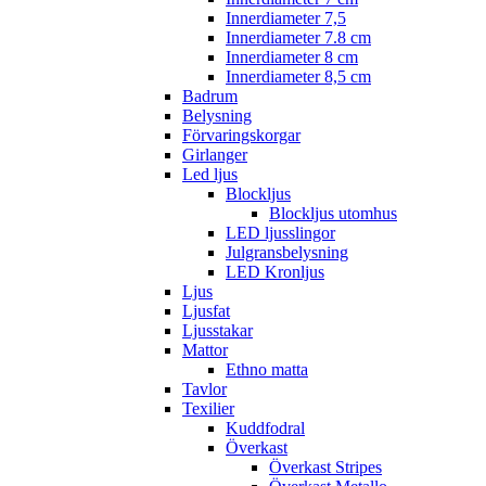
Innerdiameter 7,5
Innerdiameter 7.8 cm
Innerdiameter 8 cm
Innerdiameter 8,5 cm
Badrum
Belysning
Förvaringskorgar
Girlanger
Led ljus
Blockljus
Blockljus utomhus
LED ljusslingor
Julgransbelysning
LED Kronljus
Ljus
Ljusfat
Ljusstakar
Mattor
Ethno matta
Tavlor
Texilier
Kuddfodral
Överkast
Överkast Stripes