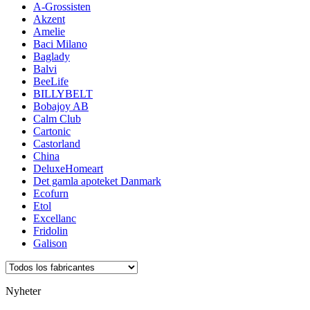
A-Grossisten
Akzent
Amelie
Baci Milano
Baglady
Balvi
BeeLife
BILLYBELT
Bobajoy AB
Calm Club
Cartonic
Castorland
China
DeluxeHomeart
Det gamla apoteket Danmark
Ecofurn
Etol
Excellanc
Fridolin
Galison
Nyheter