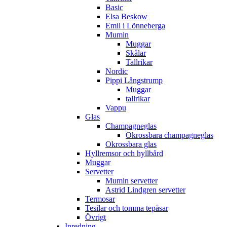
Basic
Elsa Beskow
Emil i Lönneberga
Mumin
Muggar
Skålar
Tallrikar
Nordic
Pippi Långstrump
Muggar
tallrikar
Vappu
Glas
Champagneglas
Okrossbara champagneglas
Okrossbara glas
Hyllremsor och hyllbård
Muggar
Servetter
Mumin servetter
Astrid Lindgren servetter
Termosar
Tesilar och tomma tepåsar
Övrigt
Inredning