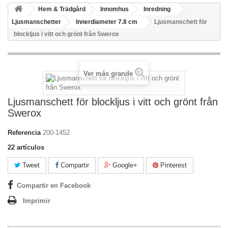
Hem & Trädgård
Innomhus
Inredning
Ljusmanschetter
Innerdiameter 7.8 cm
Ljusmanschett för
blockljus i vitt och grönt från Swerox
Ver más grande
Ljusmanschett för blockljus i vitt och grönt från
Swerox
Referencia
200-1452
22
artículos
Tweet
Compartir
Google+
Pinterest
Compartir en Facebook
Imprimir