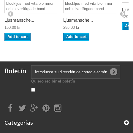
Ljusm
129,00
Ljusmansche...
Ljusmansche...
Add 
150,00 kr
295,00 kr
Add to cart
Add to cart
Boletín
Quiero recibir el boletín
Categorías