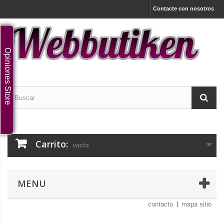
Contacte con nosotros
Opiniones Store
Carrito:
vacío
MENU
contacto
mapa sitio