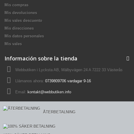
Mis compras
Mis devoluciones
Mis vales descuento
Mis direcciones
Mis datos personales
Mis vales
Información sobre la tienda
Webbutiken i Lycksta AB, Mälbyvägen 24 A 7222 33 Västerås
Llámanos ahora:
0739809706 vardagar 9-16
Email:
kontakt@webbutiken.info
ÅTERBETALNING