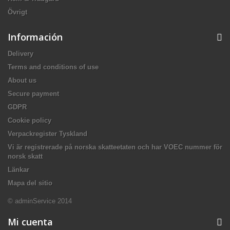
Övrigt
Información
Delivery
Terms and conditions of use
About us
Secure payment
GDPR
Cookie policy
Verpackregister Tyskland
Vi är registrerade på norska skatteetaten och har VOEC nummer för
norsk skatt
Länkar
Mapa del sitio
© adminService 2014
Mi cuenta