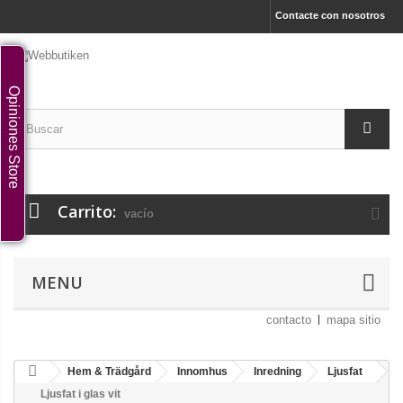
Contacte con nosotros
Opiniones Store
Carrito:
vacío
MENU
contacto
mapa sitio
Hem & Trädgård
Innomhus
Inredning
Ljusfat
Ljusfat i glas vit