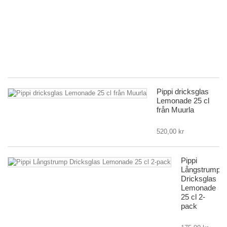
m
Pi
L
|
Mu
19
Pippi dricksglas
Lemonade 25 cl
från Muurla
520,00 kr
Pippi
Långstrump
Dricksglas
Lemonade
25 cl 2-
pack