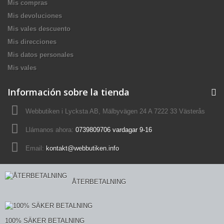
Mis compras
Mis devoluciones
Mis vales descuento
Mis direcciones
Mis datos personales
Mis vales
Información sobre la tienda
Webbutiken i Lycksta AB, Mälbyvägen 24 A 7222 33 Västerås
Llámanos ahora:
0739809706 vardagar 9-16
Email:
kontakt@webbutiken.info
ÅTERBETALNING
100% SÄKER BETALNING