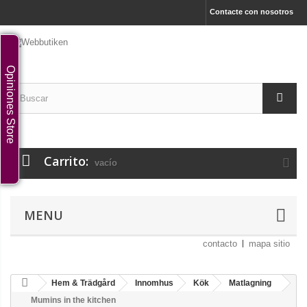
Contacte con nosotros
Opiniones Store
Carrito:
vacío
MENU
contacto
mapa sitio
Hem & Trädgård
Innomhus
Kök
Matlagning
Mumins in the kitchen