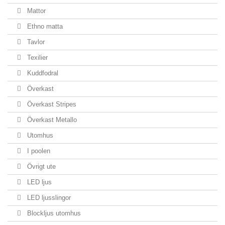
Mattor
Ethno matta
Tavlor
Texilier
Kuddfodral
Överkast
Överkast Stripes
Överkast Metallo
Utomhus
I poolen
Övrigt ute
LED ljus
LED ljusslingor
Blockljus utomhus