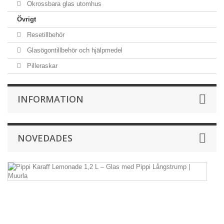
Okrossbara glas utomhus
Övrigt
Resetillbehör
Glasögontillbehör och hjälpmedel
Pilleraskar
INFORMATION
NOVEDADES
Pi
Ka
L
1,
L
–
G