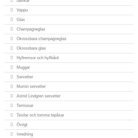
tallrikar
Vappu
Glas
Champagneglas
Okrossbara champagneglas
Okrossbara glas
Hyllremsor och hyllbård
Muggar
Servetter
Mumin servetter
Astrid Lindgren servetter
Termosar
Tesilar och tomma tepåsar
Övrigt
Inredning