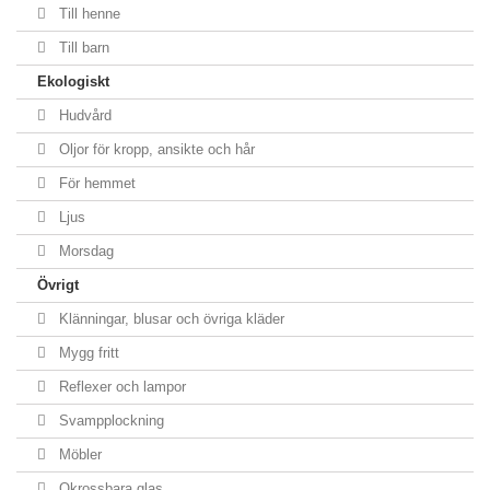
Till henne
Till barn
Ekologiskt
Hudvård
Oljor för kropp, ansikte och hår
För hemmet
Ljus
Morsdag
Övrigt
Klänningar, blusar och övriga kläder
Mygg fritt
Reflexer och lampor
Svampplockning
Möbler
Okrossbara glas