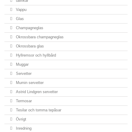
tallrikar
Vappu
Glas
Champagneglas
Okrossbara champagneglas
Okrossbara glas
Hyllremsor och hyllbård
Muggar
Servetter
Mumin servetter
Astrid Lindgren servetter
Termosar
Tesilar och tomma tepåsar
Övrigt
Inredning