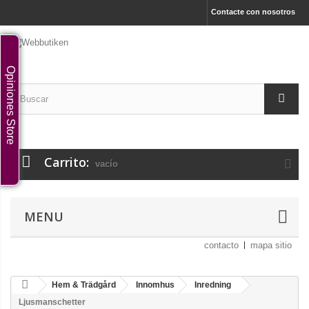
Contacte con nosotros
Opiniones Store
Carrito:
vacío
MENU
contacto
mapa sitio
Hem & Trädgård
Innomhus
Inredning
Ljusmanschetter