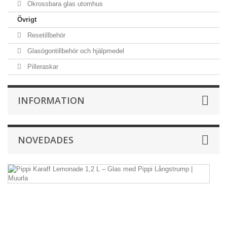
Okrossbara glas utomhus
Övrigt
Resetillbehör
Glasögontillbehör och hjälpmedel
Pilleraskar
INFORMATION
NOVEDADES
Pi
Ka
L
1,
L
–
G