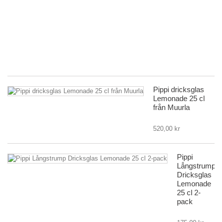
m
Pi
L
|
Mu
19
Pippi dricksglas
Lemonade 25 cl
från Muurla
520,00 kr
Pippi
Långstrump
Dricksglas
Lemonade
25 cl 2-
pack