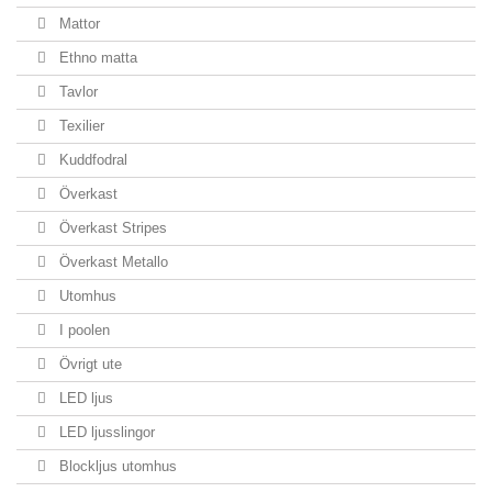
Mattor
Ethno matta
Tavlor
Texilier
Kuddfodral
Överkast
Överkast Stripes
Överkast Metallo
Utomhus
I poolen
Övrigt ute
LED ljus
LED ljusslingor
Blockljus utomhus