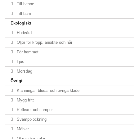
Till henne
Till barn
Ekologiskt
Hudvård
Oljor för kropp, ansikte och hår
För hemmet
Ljus
Morsdag
Övrigt
Klänningar, blusar och övriga kläder
Mygg fritt
Reflexer och lampor
Svampplockning
Möbler
Okrossbara glas