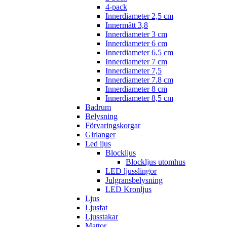
4-pack
Innerdiameter 2,5 cm
Innermått 3,8
Innerdiameter 3 cm
Innerdiameter 6 cm
Innerdiameter 6.5 cm
Innerdiameter 7 cm
Innerdiameter 7,5
Innerdiameter 7.8 cm
Innerdiameter 8 cm
Innerdiameter 8,5 cm
Badrum
Belysning
Förvaringskorgar
Girlanger
Led ljus
Blockljus
Blockljus utomhus
LED ljusslingor
Julgransbelysning
LED Kronljus
Ljus
Ljusfat
Ljusstakar
Mattor