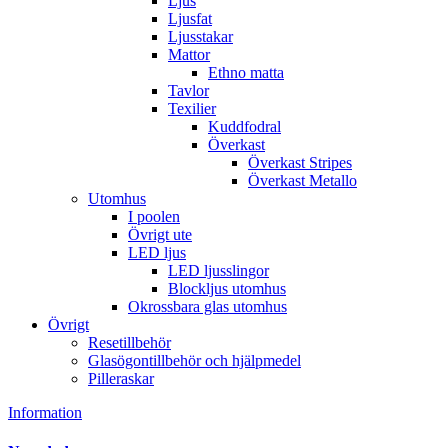
Ljus
Ljusfat
Ljusstakar
Mattor
Ethno matta
Tavlor
Texilier
Kuddfodral
Överkast
Överkast Stripes
Överkast Metallo
Utomhus
I poolen
Övrigt ute
LED ljus
LED ljusslingor
Blockljus utomhus
Okrossbara glas utomhus
Övrigt
Resetillbehör
Glasögontillbehör och hjälpmedel
Pilleraskar
Information