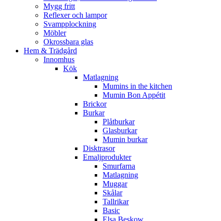
Mygg fritt
Reflexer och lampor
Svampplockning
Möbler
Okrossbara glas
Hem & Trädgård
Innomhus
Kök
Matlagning
Mumins in the kitchen
Mumin Bon Appétit
Brickor
Burkar
Plåtburkar
Glasburkar
Mumin burkar
Disktrasor
Emaljprodukter
Smurfarna
Matlagning
Muggar
Skålar
Tallrikar
Basic
Elsa Beskow