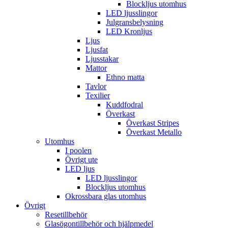
Blockljus utomhus
LED ljusslingor
Julgransbelysning
LED Kronljus
Ljus
Ljusfat
Ljusstakar
Mattor
Ethno matta
Tavlor
Texilier
Kuddfodral
Överkast
Överkast Stripes
Överkast Metallo
Utomhus
I poolen
Övrigt ute
LED ljus
LED ljusslingor
Blockljus utomhus
Okrossbara glas utomhus
Övrigt
Resetillbehör
Glasögontillbehör och hjälpmedel