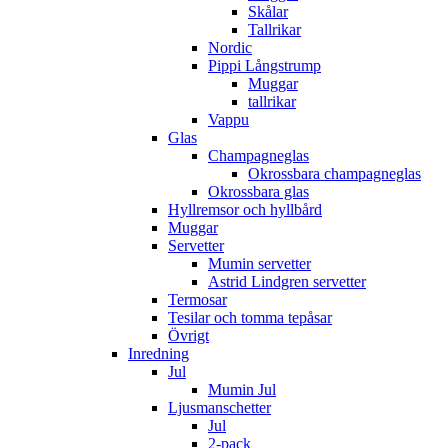
Skålar
Tallrikar
Nordic
Pippi Långstrump
Muggar
tallrikar
Vappu
Glas
Champagneglas
Okrossbara champagneglas
Okrossbara glas
Hyllremsor och hyllbård
Muggar
Servetter
Mumin servetter
Astrid Lindgren servetter
Termosar
Tesilar och tomma tepåsar
Övrigt
Inredning
Jul
Mumin Jul
Ljusmanschetter
Jul
2-pack