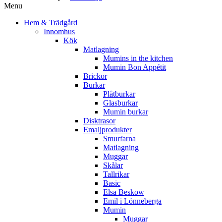
Menu
Hem & Trädgård
Innomhus
Kök
Matlagning
Mumins in the kitchen
Mumin Bon Appétit
Brickor
Burkar
Plåtburkar
Glasburkar
Mumin burkar
Disktrasor
Emaljprodukter
Smurfarna
Matlagning
Muggar
Skålar
Tallrikar
Basic
Elsa Beskow
Emil i Lönneberga
Mumin
Muggar