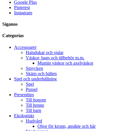
Google Plus
Pinterest
Instagram
Síganos
Categorías
Accessoarer
Halsdukar och sjalar
Väskor, bags och tillbehör m.m.
Mumin väskor och axelväskor
Smycken
Skärp och bälten
Spel och underhållning
Spel
Pussel
Presenttips
Till honom
Till henne
Till barn
Ekologiskt
Hudvård
Oljor för kropp, ansikte och hår