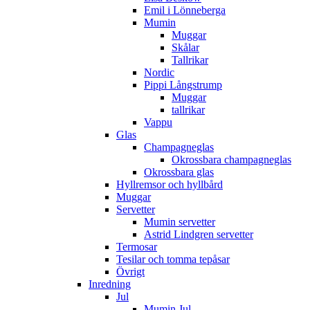
Emil i Lönneberga
Mumin
Muggar
Skålar
Tallrikar
Nordic
Pippi Långstrump
Muggar
tallrikar
Vappu
Glas
Champagneglas
Okrossbara champagneglas
Okrossbara glas
Hyllremsor och hyllbård
Muggar
Servetter
Mumin servetter
Astrid Lindgren servetter
Termosar
Tesilar och tomma tepåsar
Övrigt
Inredning
Jul
Mumin Jul