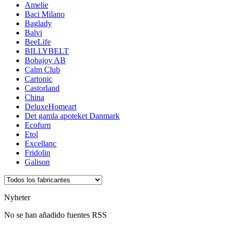
Amelie
Baci Milano
Baglady
Balvi
BeeLife
BILLYBELT
Bobajoy AB
Calm Club
Cartonic
Castorland
China
DeluxeHomeart
Det gamla apoteket Danmark
Ecofurn
Etol
Excellanc
Fridolin
Galison
Nyheter
No se han añadido fuentes RSS