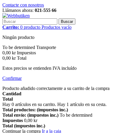
Contacte con nosotros
Llámanos ahora:
021-555 66
Buscar
Carrito:
0
producto
Productos
vacío
Ningún producto
To be determined
Transporte
0,00 kr
Impuestos
0,00 kr
Total
Estos precios se entienden IVA incluído
Confirmar
Producto añadido correctamente a su carrito de la compra
Cantidad
Total
Hay
0
artículos en su carrito.
Hay 1 artículo en su cesta.
Total productos: (impuestos inc.)
Total envío: (impuestos inc.)
To be determined
Impuestos
0,00 kr
Total (impuestos inc.)
Continuar la compra
Ir a la caja