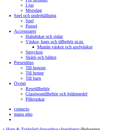
Ljus
Morsdag
Spel och underhållning
Spel
Pussel
Accessoarer
Halsdukar och sjalar
Väskor, bags och tillbehör m.m.
Mumin väskor och axelväskor
Smycken
Skärp och bälten
Presenttips
Till honom
Till henne
Till barn
Övrigt
Resetillbehör
Glasögontillbehör och hjälpmedel
Pilleraskar
contacto
mapa sitio
>
Hem & Trädgård
>
Innomhus
>
Inredning
>
Belysning