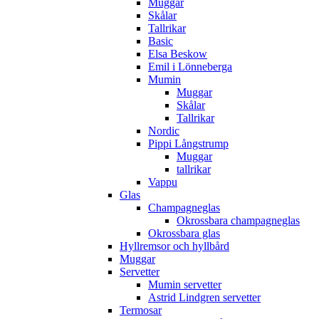
Muggar
Skålar
Tallrikar
Basic
Elsa Beskow
Emil i Lönneberga
Mumin
Muggar
Skålar
Tallrikar
Nordic
Pippi Långstrump
Muggar
tallrikar
Vappu
Glas
Champagneglas
Okrossbara champagneglas
Okrossbara glas
Hyllremsor och hyllbård
Muggar
Servetter
Mumin servetter
Astrid Lindgren servetter
Termosar