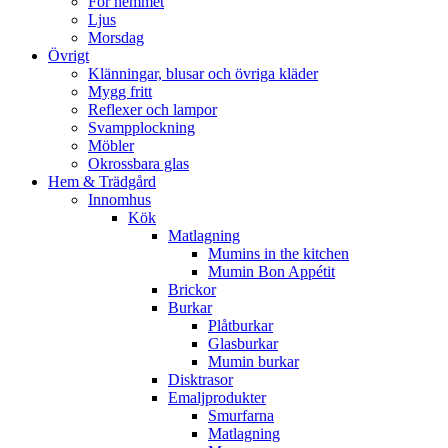
För hemmet
Ljus
Morsdag
Övrigt
Klänningar, blusar och övriga kläder
Mygg fritt
Reflexer och lampor
Svampplockning
Möbler
Okrossbara glas
Hem & Trädgård
Innomhus
Kök
Matlagning
Mumins in the kitchen
Mumin Bon Appétit
Brickor
Burkar
Plåtburkar
Glasburkar
Mumin burkar
Disktrasor
Emaljprodukter
Smurfarna
Matlagning