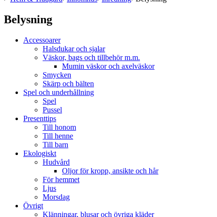
Belysning
Accessoarer
Halsdukar och sjalar
Väskor, bags och tillbehör m.m.
Mumin väskor och axelväskor
Smycken
Skärp och bälten
Spel och underhållning
Spel
Pussel
Presenttips
Till honom
Till henne
Till barn
Ekologiskt
Hudvård
Oljor för kropp, ansikte och hår
För hemmet
Ljus
Morsdag
Övrigt
Klänningar, blusar och övriga kläder