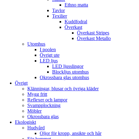
Ethno matta
Tavlor
Texilier
Kuddfodral
Överkast
Överkast Stripes
Överkast Metallo
Utomhus
I poolen
Övrigt ute
LED ljus
LED ljusslingor
Blockljus utomhus
Okrossbara glas utomhus
Övrigt
Klänningar, blusar och övriga kläder
Mygg fritt
Reflexer och lampor
Svampplockning
Möbler
Okrossbara glas
Ekologiskt
Hudvård
Oljor för kropp, ansikte och hår
För hemmet