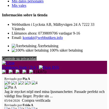
Mis datos personales
Mis vales
Información sobre la tienda
Webbutiken i Lycksta AB, Mälbyvägen 24 A 7222 33
Västerås
Llámanos ahora:
0739809706 vardagar 9-16
Email:
kontakt@webbutiken.info
Återbetalning
100% säker betalning
Controle su privacidad
Opiniones Store ( 216 )
(
4,8
/
5
)
Revisado por
Pia A
Jag är mycket nöjd med mina ljusmanchetter. Passade perfekt och
väldigt fina färger. Pryder sin ...
Compra verificada
05/04/2026
Revisado por
Frida A