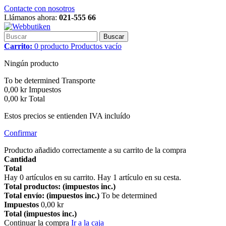
Contacte con nosotros
Llámanos ahora:
021-555 66
Buscar
Carrito:
0
producto
Productos
vacío
Ningún producto
To be determined
Transporte
0,00 kr
Impuestos
0,00 kr
Total
Estos precios se entienden IVA incluído
Confirmar
Producto añadido correctamente a su carrito de la compra
Cantidad
Total
Hay
0
artículos en su carrito.
Hay 1 artículo en su cesta.
Total productos: (impuestos inc.)
Total envío: (impuestos inc.)
To be determined
Impuestos
0,00 kr
Total (impuestos inc.)
Continuar la compra
Ir a la caja