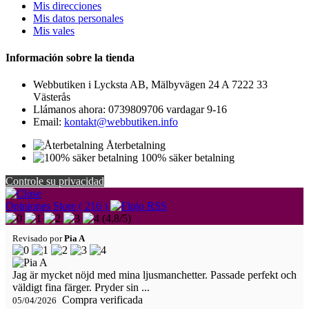
Mis direcciones
Mis datos personales
Mis vales
Información sobre la tienda
Webbutiken i Lycksta AB, Mälbyvägen 24 A 7222 33
Västerås
Llámanos ahora:
0739809706 vardagar 9-16
Email:
kontakt@webbutiken.info
Återbetalning
100% säker betalning
Controle su privacidad
Opiniones Store ( 216 )
(
4,8
/
5
)
Revisado por
Pia A
Jag är mycket nöjd med mina ljusmanchetter. Passade perfekt och
väldigt fina färger. Pryder sin ...
Compra verificada
05/04/2026