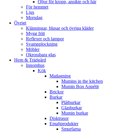
Oljor för kropp, ansikte och hår
För hemmet
Ljus
Morsdag
Övrigt
Klänningar, blusar och övriga kläder
Mygg fritt
Reflexer och lampor
Svampplockning
Möbler
Okrossbara glas
Hem & Trädgård
Innomhus
Kök
Matlagning
Mumins in the kitchen
Mumin Bon Appétit
Brickor
Burkar
Plåtburkar
Glasburkar
Mumin burkar
Disktrasor
Emaljprodukter
Smurfarna