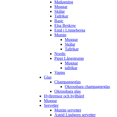
Matlagning
Muggar
Skålar
Tallrikar
Basic
Elsa Beskow
Emil i Lönneberga
Mumin
Muggar
Skålar
Tallrikar
Nordic
Pippi Långstrump
Muggar
tallrikar
Vappu
Glas
Champagneglas
Okrossbara champagneglas
Okrossbara glas
Hyllremsor och hyllbård
Muggar
Servetter
Mumin servetter
Astrid Lindgren servetter