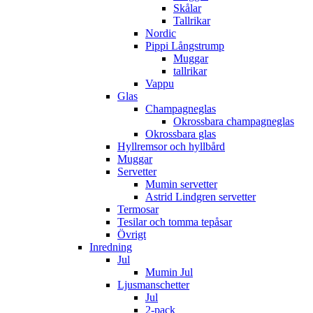
Skålar
Tallrikar
Nordic
Pippi Långstrump
Muggar
tallrikar
Vappu
Glas
Champagneglas
Okrossbara champagneglas
Okrossbara glas
Hyllremsor och hyllbård
Muggar
Servetter
Mumin servetter
Astrid Lindgren servetter
Termosar
Tesilar och tomma tepåsar
Övrigt
Inredning
Jul
Mumin Jul
Ljusmanschetter
Jul
2-pack