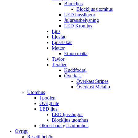
Blockljus
Blockljus utomhus
LED ljusslingor
Julgransbelysning
LED Kronljus
Ljus
Ljusfat
Ljusstakar
Mattor
Ethno matta
Tavlor
Texilier
Kuddfodral
Överkast
Överkast Stripes
Överkast Metallo
Utomhus
I poolen
Övrigt ute
LED ljus
LED ljusslingor
Blockljus utomhus
Okrossbara glas utomhus
Övrigt
Resetillbehör