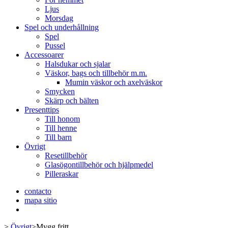
Ljus
Morsdag
Spel och underhållning
Spel
Pussel
Accessoarer
Halsdukar och sjalar
Väskor, bags och tillbehör m.m.
Mumin väskor och axelväskor
Smycken
Skärp och bälten
Presenttips
Till honom
Till henne
Till barn
Övrigt
Resetillbehör
Glasögontillbehör och hjälpmedel
Pilleraskar
contacto
mapa sitio
>
Övrigt
>
Mygg fritt