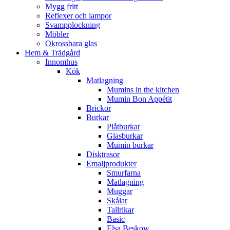
Mygg fritt
Reflexer och lampor
Svampplockning
Möbler
Okrossbara glas
Hem & Trädgård
Innomhus
Kök
Matlagning
Mumins in the kitchen
Mumin Bon Appétit
Brickor
Burkar
Plåtburkar
Glasburkar
Mumin burkar
Disktrasor
Emaljprodukter
Smurfarna
Matlagning
Muggar
Skålar
Tallrikar
Basic
Elsa Beskow