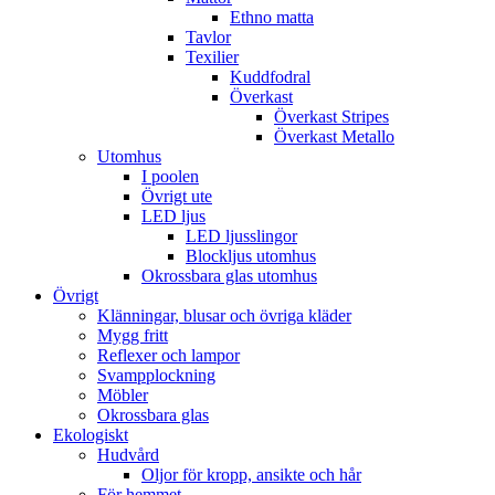
Ethno matta
Tavlor
Texilier
Kuddfodral
Överkast
Överkast Stripes
Överkast Metallo
Utomhus
I poolen
Övrigt ute
LED ljus
LED ljusslingor
Blockljus utomhus
Okrossbara glas utomhus
Övrigt
Klänningar, blusar och övriga kläder
Mygg fritt
Reflexer och lampor
Svampplockning
Möbler
Okrossbara glas
Ekologiskt
Hudvård
Oljor för kropp, ansikte och hår
För hemmet