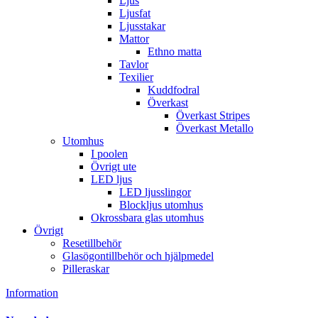
Ljus
Ljusfat
Ljusstakar
Mattor
Ethno matta
Tavlor
Texilier
Kuddfodral
Överkast
Överkast Stripes
Överkast Metallo
Utomhus
I poolen
Övrigt ute
LED ljus
LED ljusslingor
Blockljus utomhus
Okrossbara glas utomhus
Övrigt
Resetillbehör
Glasögontillbehör och hjälpmedel
Pilleraskar
Information