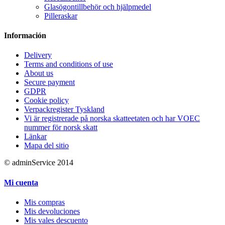
Glasögontillbehör och hjälpmedel
Pilleraskar
Información
Delivery
Terms and conditions of use
About us
Secure payment
GDPR
Cookie policy
Verpackregister Tyskland
Vi är registrerade på norska skatteetaten och har VOEC
nummer för norsk skatt
Länkar
Mapa del sitio
© adminService 2014
Mi cuenta
Mis compras
Mis devoluciones
Mis vales descuento