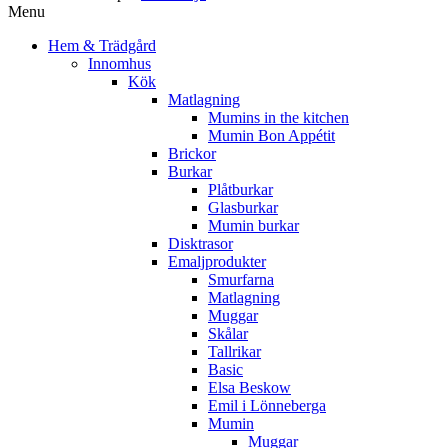
Menu
Hem & Trädgård
Innomhus
Kök
Matlagning
Mumins in the kitchen
Mumin Bon Appétit
Brickor
Burkar
Plåtburkar
Glasburkar
Mumin burkar
Disktrasor
Emaljprodukter
Smurfarna
Matlagning
Muggar
Skålar
Tallrikar
Basic
Elsa Beskow
Emil i Lönneberga
Mumin
Muggar