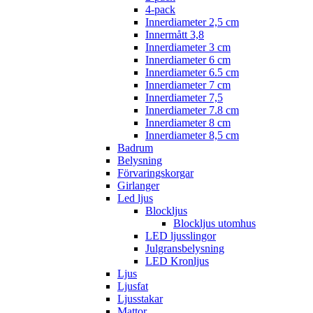
4-pack
Innerdiameter 2,5 cm
Innermått 3,8
Innerdiameter 3 cm
Innerdiameter 6 cm
Innerdiameter 6.5 cm
Innerdiameter 7 cm
Innerdiameter 7,5
Innerdiameter 7.8 cm
Innerdiameter 8 cm
Innerdiameter 8,5 cm
Badrum
Belysning
Förvaringskorgar
Girlanger
Led ljus
Blockljus
Blockljus utomhus
LED ljusslingor
Julgransbelysning
LED Kronljus
Ljus
Ljusfat
Ljusstakar
Mattor