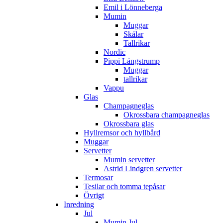
Emil i Lönneberga
Mumin
Muggar
Skålar
Tallrikar
Nordic
Pippi Långstrump
Muggar
tallrikar
Vappu
Glas
Champagneglas
Okrossbara champagneglas
Okrossbara glas
Hyllremsor och hyllbård
Muggar
Servetter
Mumin servetter
Astrid Lindgren servetter
Termosar
Tesilar och tomma tepåsar
Övrigt
Inredning
Jul
Mumin Jul