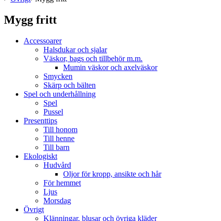
Mygg fritt
Accessoarer
Halsdukar och sjalar
Väskor, bags och tillbehör m.m.
Mumin väskor och axelväskor
Smycken
Skärp och bälten
Spel och underhållning
Spel
Pussel
Presenttips
Till honom
Till henne
Till barn
Ekologiskt
Hudvård
Oljor för kropp, ansikte och hår
För hemmet
Ljus
Morsdag
Övrigt
Klänningar, blusar och övriga kläder