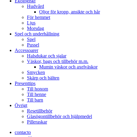
Ekologiskt
Hudvård
Oljor för kropp, ansikte och hår
För hemmet
Ljus
Morsdag
Spel och underhållning
Spel
Pussel
Accessoarer
Halsdukar och sjalar
Väskor, bags och tillbehör m.m.
Mumin väskor och axelväskor
Smycken
Skärp och bälten
Presenttips
Till honom
Till henne
Till barn
Övrigt
Resetillbehör
Glasögontillbehör och hjälpmedel
Pilleraskar
contacto