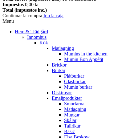
Impuestos
0,00 kr
Total (impuestos inc.)
Continuar la compra
Ir a la caja
Menu
Hem & Trädgård
Innomhus
Kök
Matlagning
Mumins in the kitchen
Mumin Bon Appétit
Brickor
Burkar
Plåtburkar
Glasburkar
Mumin burkar
Disktrasor
Emaljprodukter
Smurfarna
Matlagning
Muggar
Skålar
Tallrikar
Basic
Elsa Beskow