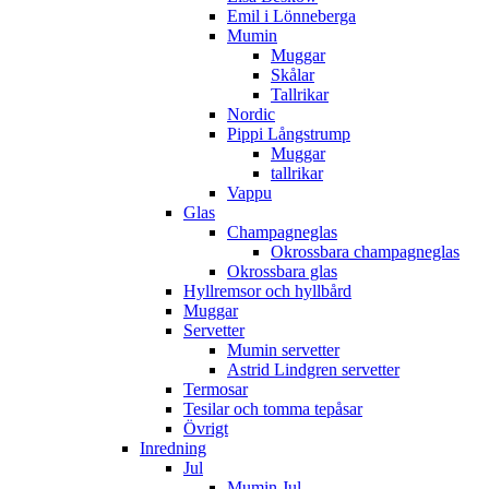
Emil i Lönneberga
Mumin
Muggar
Skålar
Tallrikar
Nordic
Pippi Långstrump
Muggar
tallrikar
Vappu
Glas
Champagneglas
Okrossbara champagneglas
Okrossbara glas
Hyllremsor och hyllbård
Muggar
Servetter
Mumin servetter
Astrid Lindgren servetter
Termosar
Tesilar och tomma tepåsar
Övrigt
Inredning
Jul
Mumin Jul