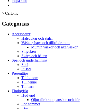
mapa sitio
>
Cartonic
Categorías
Accessoarer
Halsdukar och sjalar
Väskor, bags och tillbehör m.m.
Mumin väskor och axelväskor
Smycken
Skärp och bälten
Spel och underhållning
Spel
Pussel
Presenttips
Till honom
Till henne
Till barn
Ekologiskt
Hudvård
Oljor för kropp, ansikte och hår
För hemmet
Ljus