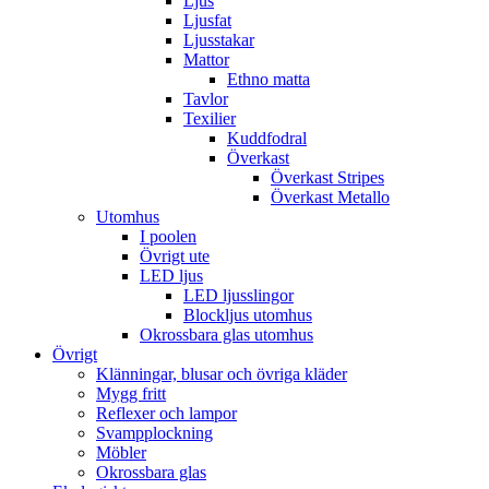
Ljus
Ljusfat
Ljusstakar
Mattor
Ethno matta
Tavlor
Texilier
Kuddfodral
Överkast
Överkast Stripes
Överkast Metallo
Utomhus
I poolen
Övrigt ute
LED ljus
LED ljusslingor
Blockljus utomhus
Okrossbara glas utomhus
Övrigt
Klänningar, blusar och övriga kläder
Mygg fritt
Reflexer och lampor
Svampplockning
Möbler
Okrossbara glas