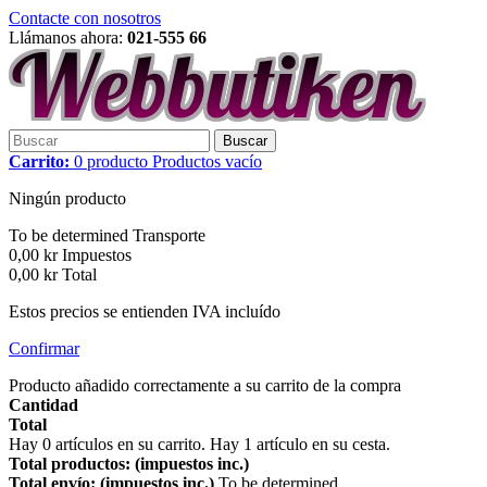
Contacte con nosotros
Llámanos ahora:
021-555 66
Buscar
Carrito:
0
producto
Productos
vacío
Ningún producto
To be determined
Transporte
0,00 kr
Impuestos
0,00 kr
Total
Estos precios se entienden IVA incluído
Confirmar
Producto añadido correctamente a su carrito de la compra
Cantidad
Total
Hay
0
artículos en su carrito.
Hay 1 artículo en su cesta.
Total productos: (impuestos inc.)
Total envío: (impuestos inc.)
To be determined