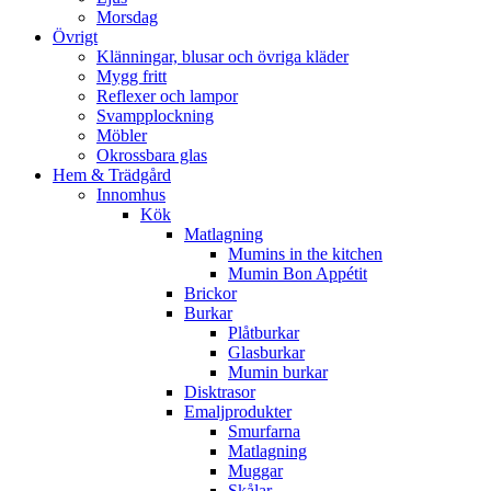
Morsdag
Övrigt
Klänningar, blusar och övriga kläder
Mygg fritt
Reflexer och lampor
Svampplockning
Möbler
Okrossbara glas
Hem & Trädgård
Innomhus
Kök
Matlagning
Mumins in the kitchen
Mumin Bon Appétit
Brickor
Burkar
Plåtburkar
Glasburkar
Mumin burkar
Disktrasor
Emaljprodukter
Smurfarna
Matlagning
Muggar
Skålar