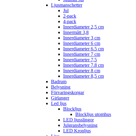
Ljusmanschetter
Jul
2-pack
4-pack
Innerdiameter 2,5 cm
Innermått 3,8
Innerdiameter 3 cm
Innerdiameter 6 cm
Innerdiameter 6.5 cm
Innerdiameter 7 cm
Innerdiameter 7,5
Innerdiameter 7.8 cm
Innerdiameter 8 cm
Innerdiameter 8,5 cm
Badrum
Belysning
Förvaringskorgar
Girlanger
Led ljus
Blockljus
Blockljus utomhus
LED ljusslingor
Julgransbelysning
LED Kronljus