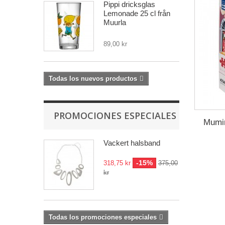
Pippi dricksglas
Lemonade 25 cl från
Muurla
89,00 kr
Todas los nuevos productos
PROMOCIONES ESPECIALES
Mumin
Vackert halsband
-15%
318,75 kr
375,00
kr
Todas los promociones especiales