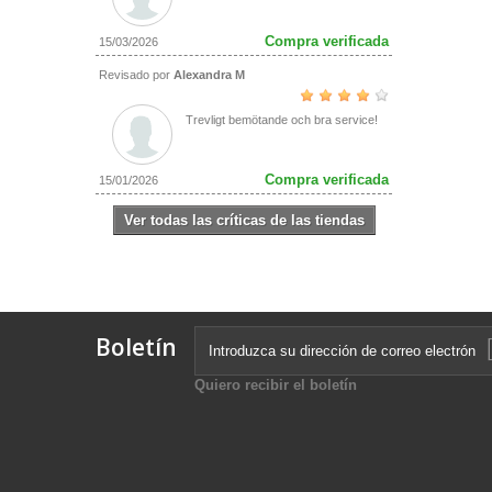
Compra verificada
15/03/2026
Revisado por
Alexandra M
Trevligt bemötande och bra service!
Compra verificada
15/01/2026
Ver todas las críticas de las tiendas
Boletín
Quiero recibir el boletín