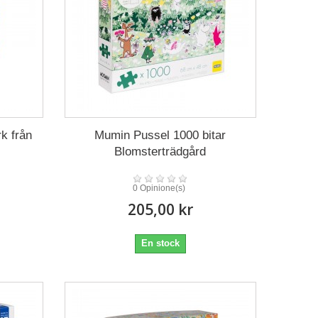
k från
Mumin Pussel 1000 bitar
Blomsterträdgård
0 Opinione(s)
205,00 kr
En stock