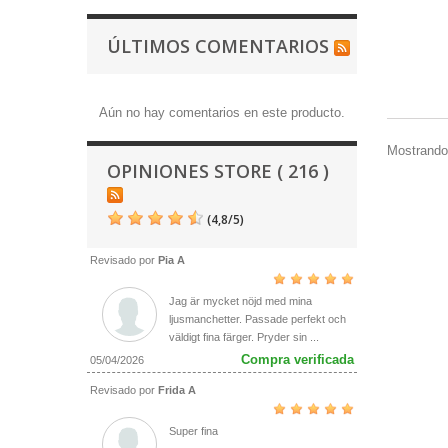
ÚLTIMOS COMENTARIOS
Aún no hay comentarios en este producto.
Mostrando 
OPINIONES STORE ( 216 )
(
4,8
/
5
)
Revisado por
Pia A
Jag är mycket nöjd med mina
ljusmanchetter. Passade perfekt och
väldigt fina färger. Pryder sin ...
Compra verificada
05/04/2026
Revisado por
Frida A
Super fina