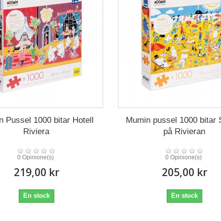
 Pussel 1000 bitar Hotell
Mumin pussel 1000 bitar 
Riviera
på Rivieran
0 Opinione(s)
0 Opinione(s)
219,00 kr
205,00 kr
En stock
En stock