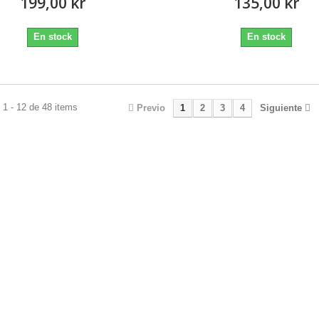
199,00 kr
135,00 kr
En stock
En stock
1 - 12 de 48 items
Previo
1
2
3
4
Siguiente