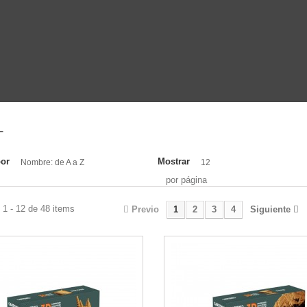
L
por
Mostrar
Nombre: de A a Z
12
por página
1 - 12 de 48 items
Previo
1
2
3
4
Siguiente