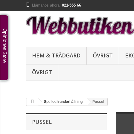
Llámanos ahora:
021-555 66
Opiniones Store
HEM & TRÄDGÅRD
ÖVRIGT
EK
ÖVRIGT
Spel och underhållning
Pussel
PUSSEL