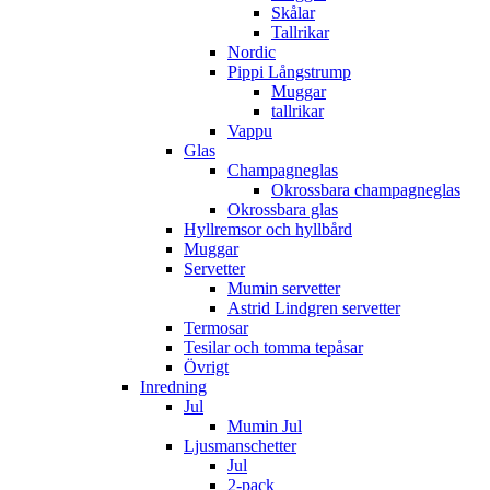
Skålar
Tallrikar
Nordic
Pippi Långstrump
Muggar
tallrikar
Vappu
Glas
Champagneglas
Okrossbara champagneglas
Okrossbara glas
Hyllremsor och hyllbård
Muggar
Servetter
Mumin servetter
Astrid Lindgren servetter
Termosar
Tesilar och tomma tepåsar
Övrigt
Inredning
Jul
Mumin Jul
Ljusmanschetter
Jul
2-pack