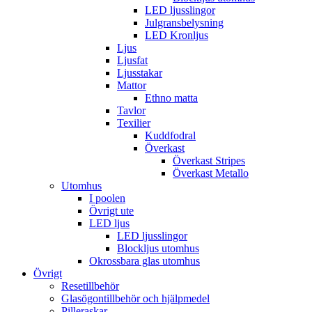
LED ljusslingor
Julgransbelysning
LED Kronljus
Ljus
Ljusfat
Ljusstakar
Mattor
Ethno matta
Tavlor
Texilier
Kuddfodral
Överkast
Överkast Stripes
Överkast Metallo
Utomhus
I poolen
Övrigt ute
LED ljus
LED ljusslingor
Blockljus utomhus
Okrossbara glas utomhus
Övrigt
Resetillbehör
Glasögontillbehör och hjälpmedel
Pilleraskar