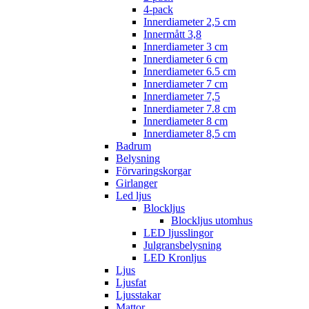
4-pack
Innerdiameter 2,5 cm
Innermått 3,8
Innerdiameter 3 cm
Innerdiameter 6 cm
Innerdiameter 6.5 cm
Innerdiameter 7 cm
Innerdiameter 7,5
Innerdiameter 7.8 cm
Innerdiameter 8 cm
Innerdiameter 8,5 cm
Badrum
Belysning
Förvaringskorgar
Girlanger
Led ljus
Blockljus
Blockljus utomhus
LED ljusslingor
Julgransbelysning
LED Kronljus
Ljus
Ljusfat
Ljusstakar
Mattor