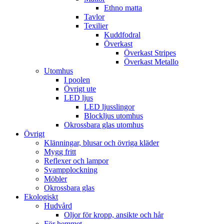
Ethno matta
Tavlor
Texilier
Kuddfodral
Överkast
Överkast Stripes
Överkast Metallo
Utomhus
I poolen
Övrigt ute
LED ljus
LED ljusslingor
Blockljus utomhus
Okrossbara glas utomhus
Övrigt
Klänningar, blusar och övriga kläder
Mygg fritt
Reflexer och lampor
Svampplockning
Möbler
Okrossbara glas
Ekologiskt
Hudvård
Oljor för kropp, ansikte och hår
För hemmet