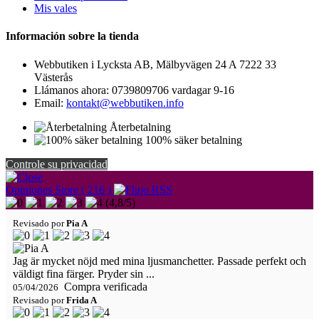
Mis vales
Información sobre la tienda
Webbutiken i Lycksta AB, Mälbyvägen 24 A 7222 33
Västerås
Llámanos ahora:
0739809706 vardagar 9-16
Email:
kontakt@webbutiken.info
Återbetalning
100% säker betalning
Controle su privacidad
Opiniones Store ( 216 )
(
4,8
/
5
)
Revisado por
Pia A
Jag är mycket nöjd med mina ljusmanchetter. Passade perfekt och
väldigt fina färger. Pryder sin ...
Compra verificada
05/04/2026
Revisado por
Frida A