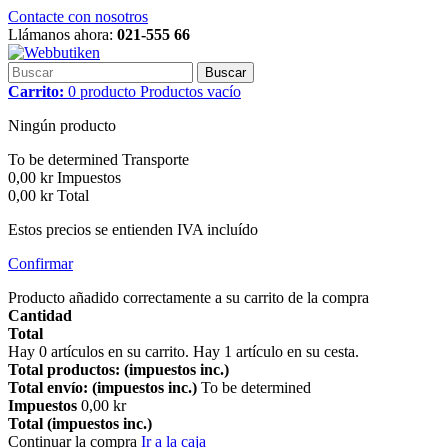
Contacte con nosotros
Llámanos ahora:
021-555 66
Buscar
Carrito:
0
producto
Productos
vacío
Ningún producto
To be determined
Transporte
0,00 kr
Impuestos
0,00 kr
Total
Estos precios se entienden IVA incluído
Confirmar
Producto añadido correctamente a su carrito de la compra
Cantidad
Total
Hay
0
artículos en su carrito.
Hay 1 artículo en su cesta.
Total productos: (impuestos inc.)
Total envío: (impuestos inc.)
To be determined
Impuestos
0,00 kr
Total (impuestos inc.)
Continuar la compra
Ir a la caja