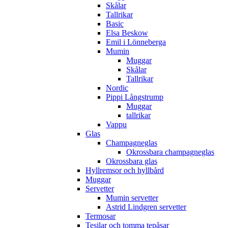
Skålar
Tallrikar
Basic
Elsa Beskow
Emil i Lönneberga
Mumin
Muggar
Skålar
Tallrikar
Nordic
Pippi Långstrump
Muggar
tallrikar
Vappu
Glas
Champagneglas
Okrossbara champagneglas
Okrossbara glas
Hyllremsor och hyllbård
Muggar
Servetter
Mumin servetter
Astrid Lindgren servetter
Termosar
Tesilar och tomma tepåsar