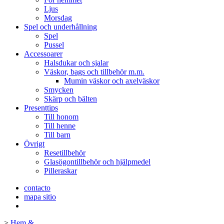
Ljus
Morsdag
Spel och underhållning
Spel
Pussel
Accessoarer
Halsdukar och sjalar
Väskor, bags och tillbehör m.m.
Mumin väskor och axelväskor
Smycken
Skärp och bälten
Presenttips
Till honom
Till henne
Till barn
Övrigt
Resetillbehör
Glasögontillbehör och hjälpmedel
Pilleraskar
contacto
mapa sitio
>
Hem &