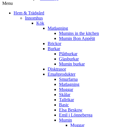
Menu
Hem & Trädgård
Innomhus
Kök
Matlagning
Mumins in the kitchen
Mumin Bon Appétit
Brickor
Burkar
Plåtburkar
Glasburkar
Mumin burkar
Disktrasor
Emaljprodukter
Smurfarna
Matlagning
Muggar
Skålar
Tallrikar
Basic
Elsa Beskow
Emil i Lönneberga
Mumin
Muggar