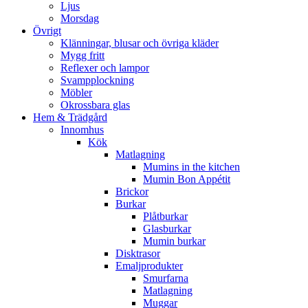
Ljus
Morsdag
Övrigt
Klänningar, blusar och övriga kläder
Mygg fritt
Reflexer och lampor
Svampplockning
Möbler
Okrossbara glas
Hem & Trädgård
Innomhus
Kök
Matlagning
Mumins in the kitchen
Mumin Bon Appétit
Brickor
Burkar
Plåtburkar
Glasburkar
Mumin burkar
Disktrasor
Emaljprodukter
Smurfarna
Matlagning
Muggar