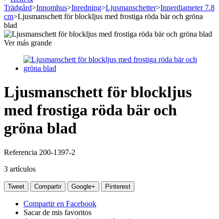
Trädgård
>
Innomhus
>
Inredning
>
Ljusmanschetter
>
Innerdiameter 7.8
cm
>
Ljusmanschett för blockljus med frostiga röda bär och gröna
blad
Ver más grande
Ljusmanschett för blockljus
med frostiga röda bär och
gröna blad
Referencia
200-1397-2
3
artículos
Tweet
Compartir
Google+
Pinterest
Compartir en Facebook
Sacar de mis favoritos