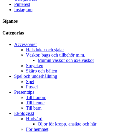
Pinterest
Instagram
Síganos
Categorías
Accessoarer
Halsdukar och sjalar
Väskor, bags och tillbehör m.m.
Mumin väskor och axelväskor
Smycken
Skärp och bälten
Spel och underhållning
Spel
Pussel
Presenttips
Till honom
Till henne
Till barn
Ekologiskt
Hudvård
Oljor för kropp, ansikte och hår
För hemmet