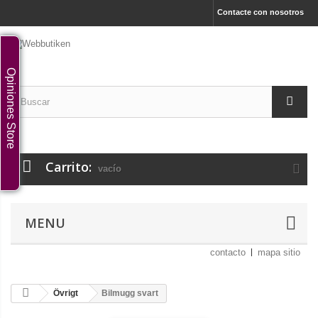
Contacte con nosotros
Opiniones Store
Carrito:
vacío
MENU
contacto
mapa sitio
Övrigt
Bilmugg svart