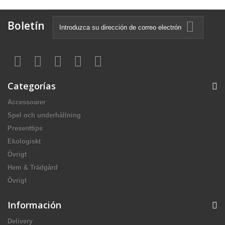
Boletín
Categorías
Accessoarer
Spel och underhållning
Presenttips
Ekologiskt
Övrigt
Hem & Trädgård
Övrigt
Información
Delivery