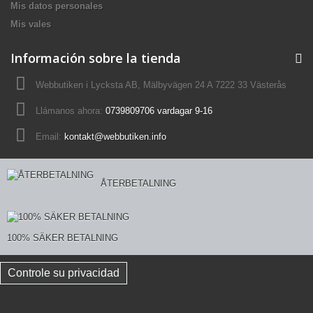
Mis datos personales
Mis vales
Información sobre la tienda
Webbutiken i Lycksta AB, Mälbyvägen 24 A 7222 33 Västerås
Llámanos ahora:
0739809706 vardagar 9-16
Email:
kontakt@webbutiken.info
ÅTERBETALNING
100% SÄKER BETALNING
Controle su privacidad