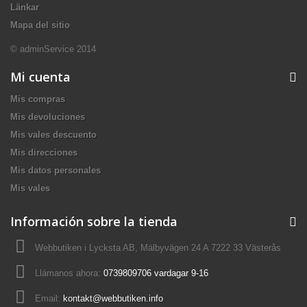
Länkar
Mapa del sitio
© adminService 2014
Mi cuenta
Mis compras
Mis devoluciones
Mis vales descuento
Mis direcciones
Mis datos personales
Mis vales
Información sobre la tienda
Webbutiken i Lycksta AB, Mälbyvägen 24 A 7222 33 Västerås
Llámanos ahora:
0739809706 vardagar 9-16
Email:
kontakt@webbutiken.info