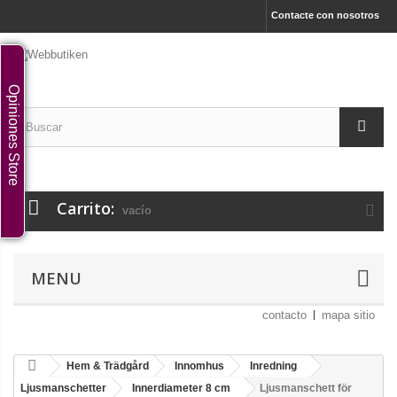
Contacte con nosotros
Opiniones Store
Carrito:
vacío
MENU
contacto
mapa sitio
Hem & Trädgård
Innomhus
Inredning
Ljusmanschetter
Innerdiameter 8 cm
Ljusmanschett för