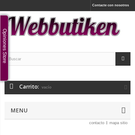
Contacte con nosotros
Opiniones Store
Carrito:
vacío
MENU
contacto
mapa sitio