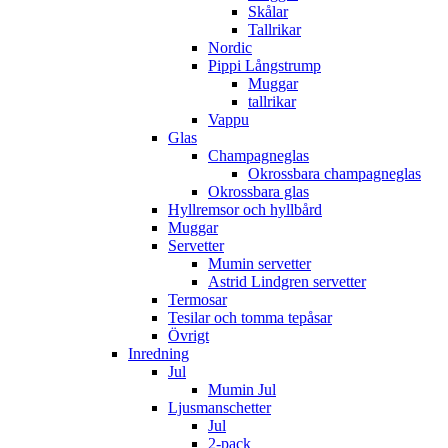
Skålar
Tallrikar
Nordic
Pippi Långstrump
Muggar
tallrikar
Vappu
Glas
Champagneglas
Okrossbara champagneglas
Okrossbara glas
Hyllremsor och hyllbård
Muggar
Servetter
Mumin servetter
Astrid Lindgren servetter
Termosar
Tesilar och tomma tepåsar
Övrigt
Inredning
Jul
Mumin Jul
Ljusmanschetter
Jul
2-pack