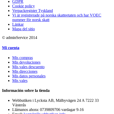
GDPR
Cookie policy
Verpackregister Tyskland
Vi är registrerade på norska skatteetaten och har VOEC
nummer för norsk skatt
Länkar
Mapa del sitio
© adminService 2014
Mi cuenta
Mis compras
Mis devoluciones
Mis vales descuento
Mis direcciones
Mis datos personales
Mis vales
Información sobre la tienda
Webbutiken i Lycksta AB, Mälbyvägen 24 A 7222 33
Västerås
Llámanos ahora:
0739809706 vardagar 9-16