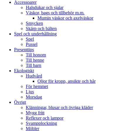
Accessoarer
Halsdukar och sjalar
Väskor, bags och tillbehör m.m.
Mumin väskor och axelväskor
Smycken
Skärp och bälten
Spel och underhållning
Spel
Pussel
Presenttips
Till honom
Till henne
Till barn
Ekologiskt
Hudvård
Oljor för kropp, ansikte och hår
För hemmet
Ljus
Morsdag
Övrigt
Klänningar, blusar och övriga kläder
Mygg fritt
Reflexer och lampor
Svampplockning
Möbler