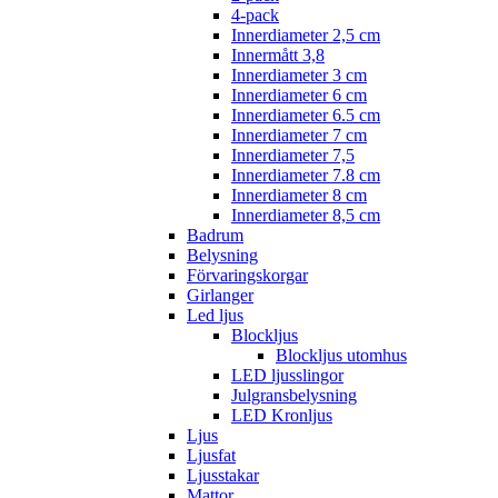
4-pack
Innerdiameter 2,5 cm
Innermått 3,8
Innerdiameter 3 cm
Innerdiameter 6 cm
Innerdiameter 6.5 cm
Innerdiameter 7 cm
Innerdiameter 7,5
Innerdiameter 7.8 cm
Innerdiameter 8 cm
Innerdiameter 8,5 cm
Badrum
Belysning
Förvaringskorgar
Girlanger
Led ljus
Blockljus
Blockljus utomhus
LED ljusslingor
Julgransbelysning
LED Kronljus
Ljus
Ljusfat
Ljusstakar
Mattor