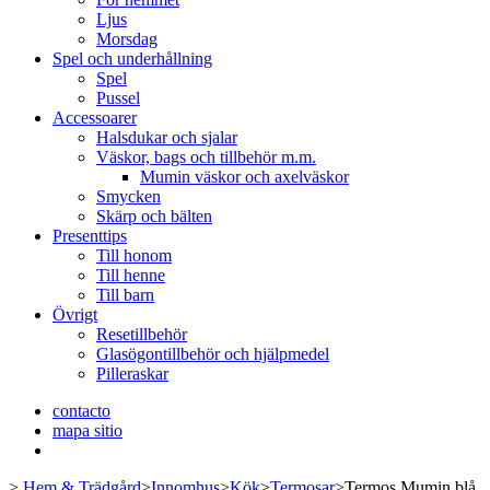
Ljus
Morsdag
Spel och underhållning
Spel
Pussel
Accessoarer
Halsdukar och sjalar
Väskor, bags och tillbehör m.m.
Mumin väskor och axelväskor
Smycken
Skärp och bälten
Presenttips
Till honom
Till henne
Till barn
Övrigt
Resetillbehör
Glasögontillbehör och hjälpmedel
Pilleraskar
contacto
mapa sitio
>
Hem & Trädgård
>
Innomhus
>
Kök
>
Termosar
>
Termos Mumin blå