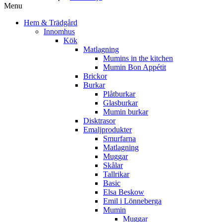
Menu
Hem & Trädgård
Innomhus
Kök
Matlagning
Mumins in the kitchen
Mumin Bon Appétit
Brickor
Burkar
Plåtburkar
Glasburkar
Mumin burkar
Disktrasor
Emaljprodukter
Smurfarna
Matlagning
Muggar
Skålar
Tallrikar
Basic
Elsa Beskow
Emil i Lönneberga
Mumin
Muggar