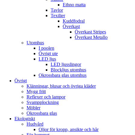
Ethno matta
Tavlor
Texilier
Kuddfodral
Överkast
Överkast Stripes
Överkast Metallo
Utomhus
I poolen
Övrigt ute
LED ljus
LED ljusslingor
Blockljus utomhus
Okrossbara glas utomhus
Övrigt
Klänningar, blusar och övriga kläder
Mygg fritt
Reflexer och lampor
Svampplockning
Möbler
Okrossbara glas
Ekologiskt
Hudvård
Oljor för kropp, ansikte och hår
För hemmet