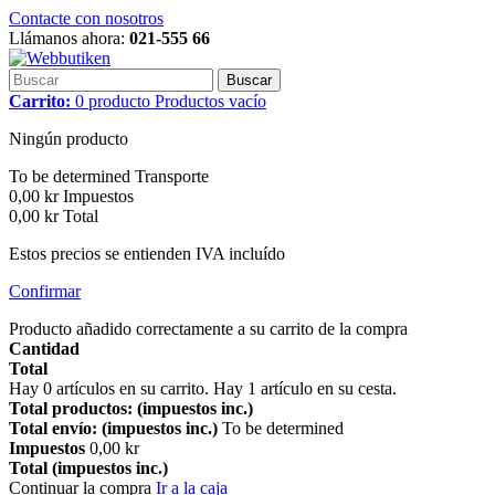
Contacte con nosotros
Llámanos ahora:
021-555 66
Buscar
Carrito:
0
producto
Productos
vacío
Ningún producto
To be determined
Transporte
0,00 kr
Impuestos
0,00 kr
Total
Estos precios se entienden IVA incluído
Confirmar
Producto añadido correctamente a su carrito de la compra
Cantidad
Total
Hay
0
artículos en su carrito.
Hay 1 artículo en su cesta.
Total productos: (impuestos inc.)
Total envío: (impuestos inc.)
To be determined
Impuestos
0,00 kr
Total (impuestos inc.)
Continuar la compra
Ir a la caja