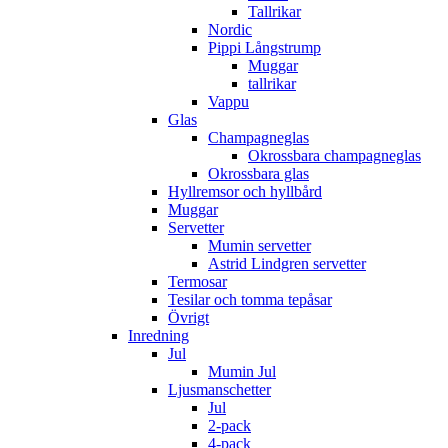
Tallrikar
Nordic
Pippi Långstrump
Muggar
tallrikar
Vappu
Glas
Champagneglas
Okrossbara champagneglas
Okrossbara glas
Hyllremsor och hyllbård
Muggar
Servetter
Mumin servetter
Astrid Lindgren servetter
Termosar
Tesilar och tomma tepåsar
Övrigt
Inredning
Jul
Mumin Jul
Ljusmanschetter
Jul
2-pack
4-pack