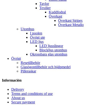
Tavlor
Texilier
Kuddfodral
Överkast
Överkast Stripes
Överkast Metallo
Utomhus
I poolen
Övrigt ute
LED ljus
LED ljusslingor
Blockljus utomhus
Okrossbara glas utomhus
Övrigt
Resetillbehör
Glasögontillbehör och hjälpmedel
Pilleraskar
Información
Delivery
Terms and conditions of use
About us
Secure payment