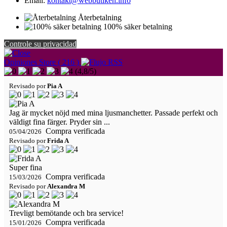
Email:
kontakt@webbutiken.info
Återbetalning
100% säker betalning
Controle su privacidad
Opiniones Store ( 216 )
(
4,8
/
5
)
Revisado por
Pia A
Jag är mycket nöjd med mina ljusmanchetter. Passade perfekt och
väldigt fina färger. Pryder sin ...
Compra verificada
05/04/2026
Revisado por
Frida A
Super fina
Compra verificada
15/03/2026
Revisado por
Alexandra M
Trevligt bemötande och bra service!
Compra verificada
15/01/2026