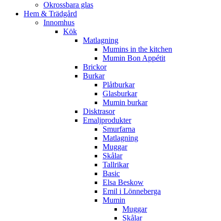
Okrossbara glas
Hem & Trädgård
Innomhus
Kök
Matlagning
Mumins in the kitchen
Mumin Bon Appétit
Brickor
Burkar
Plåtburkar
Glasburkar
Mumin burkar
Disktrasor
Emaljprodukter
Smurfarna
Matlagning
Muggar
Skålar
Tallrikar
Basic
Elsa Beskow
Emil i Lönneberga
Mumin
Muggar
Skålar