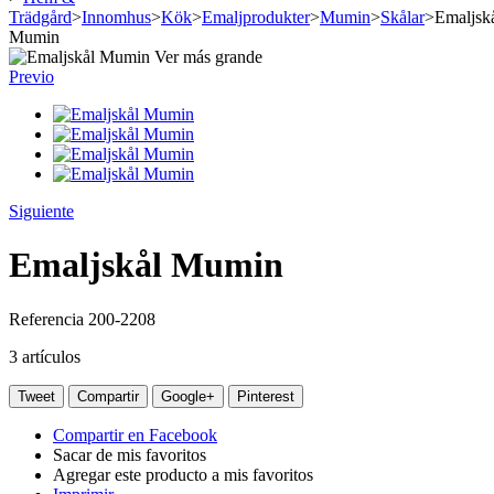
Trädgård
>
Innomhus
>
Kök
>
Emaljprodukter
>
Mumin
>
Skålar
>
Emaljsk
Mumin
Ver más grande
Previo
Siguiente
Emaljskål Mumin
Referencia
200-2208
3
artículos
Tweet
Compartir
Google+
Pinterest
Compartir en Facebook
Sacar de mis favoritos
Agregar este producto a mis favoritos