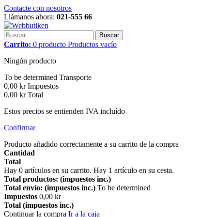
Contacte con nosotros
Llámanos ahora:
021-555 66
Buscar
Carrito:
0
producto
Productos
vacío
Ningún producto
To be determined
Transporte
0,00 kr
Impuestos
0,00 kr
Total
Estos precios se entienden IVA incluído
Confirmar
Producto añadido correctamente a su carrito de la compra
Cantidad
Total
Hay
0
artículos en su carrito.
Hay 1 artículo en su cesta.
Total productos: (impuestos inc.)
Total envío: (impuestos inc.)
To be determined
Impuestos
0,00 kr
Total (impuestos inc.)
Continuar la compra
Ir a la caja