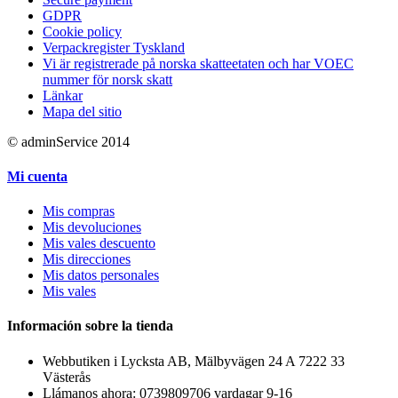
GDPR
Cookie policy
Verpackregister Tyskland
Vi är registrerade på norska skatteetaten och har VOEC
nummer för norsk skatt
Länkar
Mapa del sitio
© adminService 2014
Mi cuenta
Mis compras
Mis devoluciones
Mis vales descuento
Mis direcciones
Mis datos personales
Mis vales
Información sobre la tienda
Webbutiken i Lycksta AB, Mälbyvägen 24 A 7222 33
Västerås
Llámanos ahora:
0739809706 vardagar 9-16