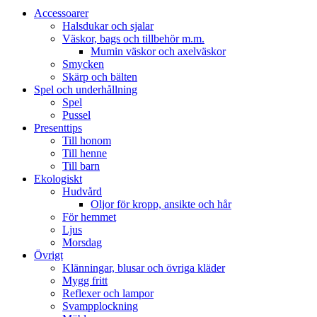
Accessoarer
Halsdukar och sjalar
Väskor, bags och tillbehör m.m.
Mumin väskor och axelväskor
Smycken
Skärp och bälten
Spel och underhållning
Spel
Pussel
Presenttips
Till honom
Till henne
Till barn
Ekologiskt
Hudvård
Oljor för kropp, ansikte och hår
För hemmet
Ljus
Morsdag
Övrigt
Klänningar, blusar och övriga kläder
Mygg fritt
Reflexer och lampor
Svampplockning