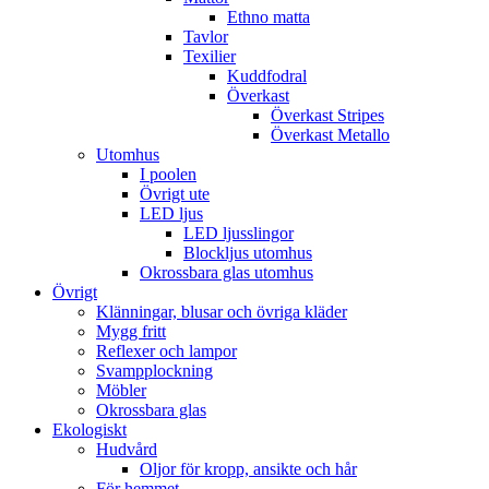
Ethno matta
Tavlor
Texilier
Kuddfodral
Överkast
Överkast Stripes
Överkast Metallo
Utomhus
I poolen
Övrigt ute
LED ljus
LED ljusslingor
Blockljus utomhus
Okrossbara glas utomhus
Övrigt
Klänningar, blusar och övriga kläder
Mygg fritt
Reflexer och lampor
Svampplockning
Möbler
Okrossbara glas
Ekologiskt
Hudvård
Oljor för kropp, ansikte och hår
För hemmet