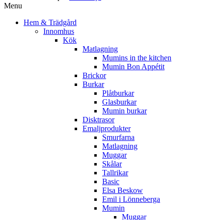
Menu
Hem & Trädgård
Innomhus
Kök
Matlagning
Mumins in the kitchen
Mumin Bon Appétit
Brickor
Burkar
Plåtburkar
Glasburkar
Mumin burkar
Disktrasor
Emaljprodukter
Smurfarna
Matlagning
Muggar
Skålar
Tallrikar
Basic
Elsa Beskow
Emil i Lönneberga
Mumin
Muggar