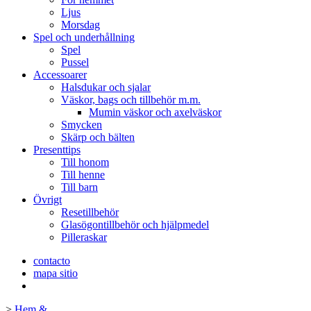
Ljus
Morsdag
Spel och underhållning
Spel
Pussel
Accessoarer
Halsdukar och sjalar
Väskor, bags och tillbehör m.m.
Mumin väskor och axelväskor
Smycken
Skärp och bälten
Presenttips
Till honom
Till henne
Till barn
Övrigt
Resetillbehör
Glasögontillbehör och hjälpmedel
Pilleraskar
contacto
mapa sitio
>
Hem &