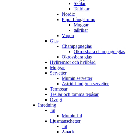
Skålar
Tallrikar
Nordic
Pippi Långstrump
Muggar
tallrikar
Vappu
Glas
Champagneglas
Okrossbara champagneglas
Okrossbara glas
Hyllremsor och hyllbård
Muggar
Servetter
Mumin servetter
Astrid Lindgren servetter
Termosar
Tesilar och tomma tepåsar
Övrigt
Inredning
Jul
Mumin Jul
Ljusmanschetter
Jul
2-pack