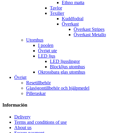
Ethno matta
Tavlor
Texilier
Kuddfodral
Överkast
Överkast Stripes
Överkast Metallo
Utomhus
I poolen
Övrigt ute
LED ljus
LED ljusslingor
Blockljus utomhus
Okrossbara glas utomhus
Övrigt
Resetillbehör
Glasögontillbehör och hjälpmedel
Pilleraskar
Información
Delivery
Terms and conditions of use
About us
Secure payment