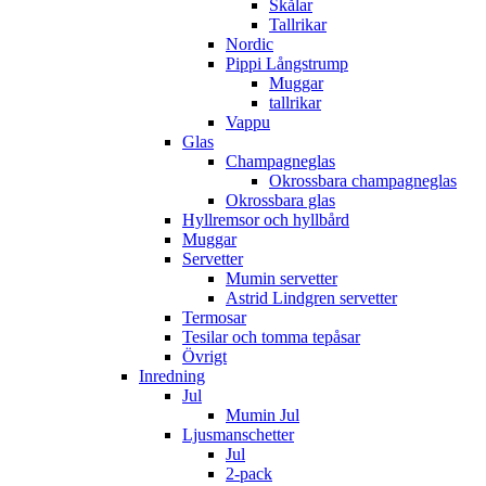
Skålar
Tallrikar
Nordic
Pippi Långstrump
Muggar
tallrikar
Vappu
Glas
Champagneglas
Okrossbara champagneglas
Okrossbara glas
Hyllremsor och hyllbård
Muggar
Servetter
Mumin servetter
Astrid Lindgren servetter
Termosar
Tesilar och tomma tepåsar
Övrigt
Inredning
Jul
Mumin Jul
Ljusmanschetter
Jul
2-pack