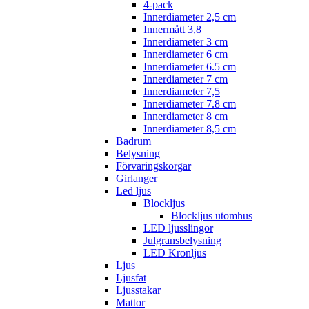
4-pack
Innerdiameter 2,5 cm
Innermått 3,8
Innerdiameter 3 cm
Innerdiameter 6 cm
Innerdiameter 6.5 cm
Innerdiameter 7 cm
Innerdiameter 7,5
Innerdiameter 7.8 cm
Innerdiameter 8 cm
Innerdiameter 8,5 cm
Badrum
Belysning
Förvaringskorgar
Girlanger
Led ljus
Blockljus
Blockljus utomhus
LED ljusslingor
Julgransbelysning
LED Kronljus
Ljus
Ljusfat
Ljusstakar
Mattor