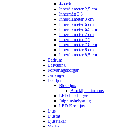
4-pack
Innerdiameter 2,5 cm
Innermått 3,8
Innerdiameter 3 cm
Innerdiameter 6 cm
Innerdiameter 6.5 cm
Innerdiameter 7 cm
Innerdiameter 7,5
Innerdiameter 7.8 cm
Innerdiameter 8 cm
Innerdiameter 8,5 cm
Badrum
Belysning
Förvaringskorgar
Girlanger
Led ljus
Blockljus
Blockljus utomhus
LED ljusslingor
Julgransbelysning
LED Kronljus
Ljus
Ljusfat
Ljusstakar
Mattor