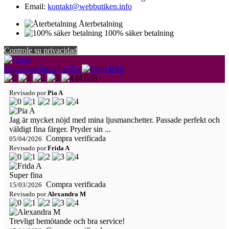
Email:
kontakt@webbutiken.info
Återbetalning
100% säker betalning
Controle su privacidad
Opiniones Store ( 216 )
(
4,8
/
5
)
Revisado por
Pia A
Jag är mycket nöjd med mina ljusmanchetter. Passade perfekt och
väldigt fina färger. Pryder sin ...
Compra verificada
05/04/2026
Revisado por
Frida A
Super fina
Compra verificada
15/03/2026
Revisado por
Alexandra M
Trevligt bemötande och bra service!