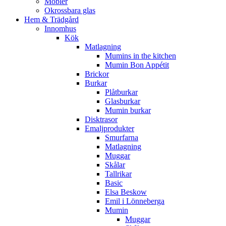
Möbler
Okrossbara glas
Hem & Trädgård
Innomhus
Kök
Matlagning
Mumins in the kitchen
Mumin Bon Appétit
Brickor
Burkar
Plåtburkar
Glasburkar
Mumin burkar
Disktrasor
Emaljprodukter
Smurfarna
Matlagning
Muggar
Skålar
Tallrikar
Basic
Elsa Beskow
Emil i Lönneberga
Mumin
Muggar