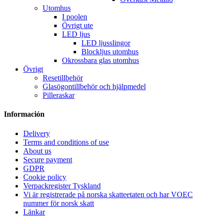
Utomhus
I poolen
Övrigt ute
LED ljus
LED ljusslingor
Blockljus utomhus
Okrossbara glas utomhus
Övrigt
Resetillbehör
Glasögontillbehör och hjälpmedel
Pilleraskar
Información
Delivery
Terms and conditions of use
About us
Secure payment
GDPR
Cookie policy
Verpackregister Tyskland
Vi är registrerade på norska skatteetaten och har VOEC
nummer för norsk skatt
Länkar