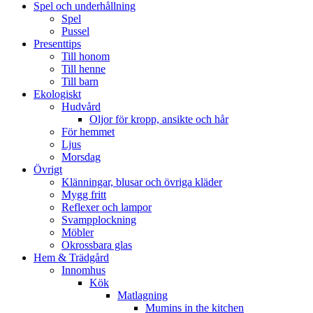
Spel och underhållning
Spel
Pussel
Presenttips
Till honom
Till henne
Till barn
Ekologiskt
Hudvård
Oljor för kropp, ansikte och hår
För hemmet
Ljus
Morsdag
Övrigt
Klänningar, blusar och övriga kläder
Mygg fritt
Reflexer och lampor
Svampplockning
Möbler
Okrossbara glas
Hem & Trädgård
Innomhus
Kök
Matlagning
Mumins in the kitchen