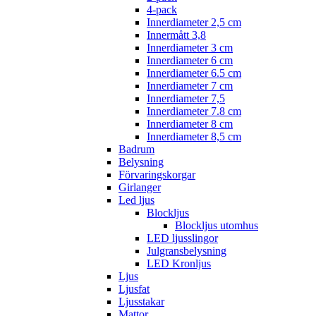
4-pack
Innerdiameter 2,5 cm
Innermått 3,8
Innerdiameter 3 cm
Innerdiameter 6 cm
Innerdiameter 6.5 cm
Innerdiameter 7 cm
Innerdiameter 7,5
Innerdiameter 7.8 cm
Innerdiameter 8 cm
Innerdiameter 8,5 cm
Badrum
Belysning
Förvaringskorgar
Girlanger
Led ljus
Blockljus
Blockljus utomhus
LED ljusslingor
Julgransbelysning
LED Kronljus
Ljus
Ljusfat
Ljusstakar
Mattor