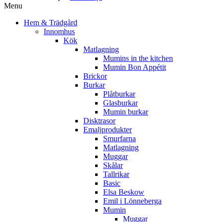
Menu
Hem & Trädgård
Innomhus
Kök
Matlagning
Mumins in the kitchen
Mumin Bon Appétit
Brickor
Burkar
Plåtburkar
Glasburkar
Mumin burkar
Disktrasor
Emaljprodukter
Smurfarna
Matlagning
Muggar
Skålar
Tallrikar
Basic
Elsa Beskow
Emil i Lönneberga
Mumin
Muggar