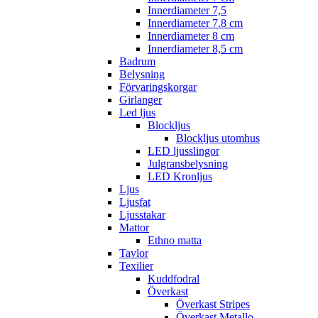
Innerdiameter 7,5
Innerdiameter 7.8 cm
Innerdiameter 8 cm
Innerdiameter 8,5 cm
Badrum
Belysning
Förvaringskorgar
Girlanger
Led ljus
Blockljus
Blockljus utomhus
LED ljusslingor
Julgransbelysning
LED Kronljus
Ljus
Ljusfat
Ljusstakar
Mattor
Ethno matta
Tavlor
Texilier
Kuddfodral
Överkast
Överkast Stripes
Överkast Metallo