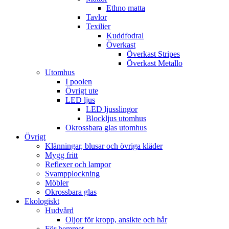
Ethno matta
Tavlor
Texilier
Kuddfodral
Överkast
Överkast Stripes
Överkast Metallo
Utomhus
I poolen
Övrigt ute
LED ljus
LED ljusslingor
Blockljus utomhus
Okrossbara glas utomhus
Övrigt
Klänningar, blusar och övriga kläder
Mygg fritt
Reflexer och lampor
Svampplockning
Möbler
Okrossbara glas
Ekologiskt
Hudvård
Oljor för kropp, ansikte och hår
För hemmet