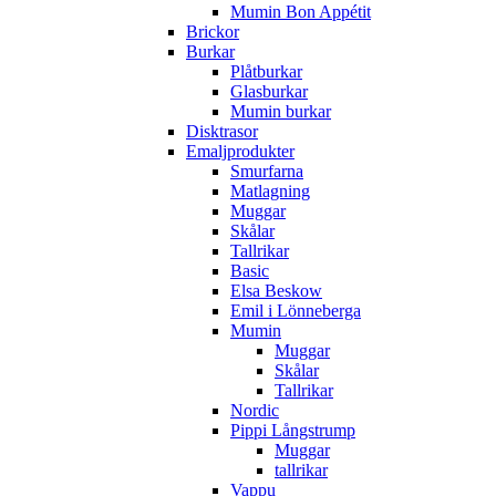
Mumin Bon Appétit
Brickor
Burkar
Plåtburkar
Glasburkar
Mumin burkar
Disktrasor
Emaljprodukter
Smurfarna
Matlagning
Muggar
Skålar
Tallrikar
Basic
Elsa Beskow
Emil i Lönneberga
Mumin
Muggar
Skålar
Tallrikar
Nordic
Pippi Långstrump
Muggar
tallrikar
Vappu