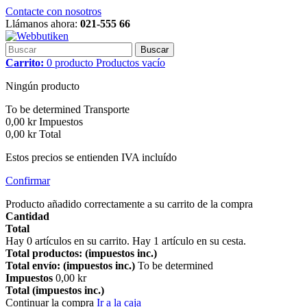
Contacte con nosotros
Llámanos ahora:
021-555 66
Buscar
Carrito:
0
producto
Productos
vacío
Ningún producto
To be determined
Transporte
0,00 kr
Impuestos
0,00 kr
Total
Estos precios se entienden IVA incluído
Confirmar
Producto añadido correctamente a su carrito de la compra
Cantidad
Total
Hay
0
artículos en su carrito.
Hay 1 artículo en su cesta.
Total productos: (impuestos inc.)
Total envío: (impuestos inc.)
To be determined
Impuestos
0,00 kr
Total (impuestos inc.)
Continuar la compra
Ir a la caja