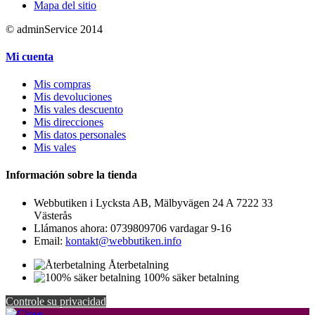
Mapa del sitio
© adminService 2014
Mi cuenta
Mis compras
Mis devoluciones
Mis vales descuento
Mis direcciones
Mis datos personales
Mis vales
Información sobre la tienda
Webbutiken i Lycksta AB, Mälbyvägen 24 A 7222 33
Västerås
Llámanos ahora:
0739809706 vardagar 9-16
Email:
kontakt@webbutiken.info
Återbetalning
100% säker betalning
Controle su privacidad