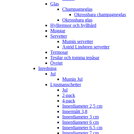
Glas
Champagneglas
Okrossbara champagneglas
Okrossbara glas
Hyllremsor och hyllbård
Muggar
Servetter
Mumin servetter
Astrid Lindgren servetter
Termosar
Tesilar och tomma tepåsar
Övrigt
Inredning
Jul
Mumin Jul
Ljusmanschetter
Jul
2-pack
4-pack
Innerdiameter 2,5 cm
Innermått 3,8
Innerdiameter 3 cm
Innerdiameter 6 cm
Innerdiameter 6.5 cm
Innerdiameter 7 cm