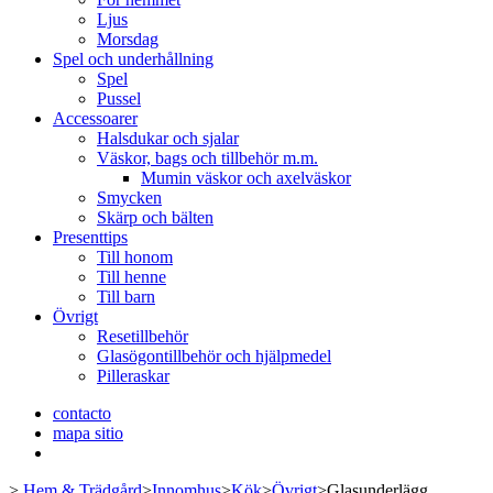
Ljus
Morsdag
Spel och underhållning
Spel
Pussel
Accessoarer
Halsdukar och sjalar
Väskor, bags och tillbehör m.m.
Mumin väskor och axelväskor
Smycken
Skärp och bälten
Presenttips
Till honom
Till henne
Till barn
Övrigt
Resetillbehör
Glasögontillbehör och hjälpmedel
Pilleraskar
contacto
mapa sitio
>
Hem & Trädgård
>
Innomhus
>
Kök
>
Övrigt
>
Glasunderlägg