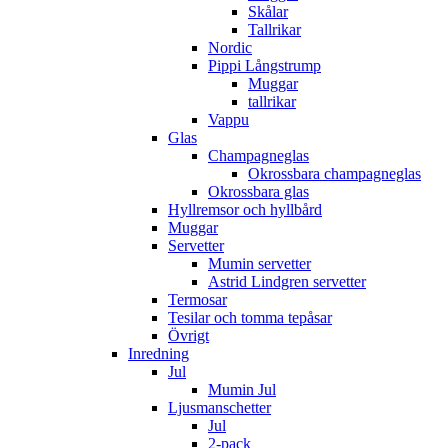
Skålar
Tallrikar
Nordic
Pippi Långstrump
Muggar
tallrikar
Vappu
Glas
Champagneglas
Okrossbara champagneglas
Okrossbara glas
Hyllremsor och hyllbård
Muggar
Servetter
Mumin servetter
Astrid Lindgren servetter
Termosar
Tesilar och tomma tepåsar
Övrigt
Inredning
Jul
Mumin Jul
Ljusmanschetter
Jul
2-pack