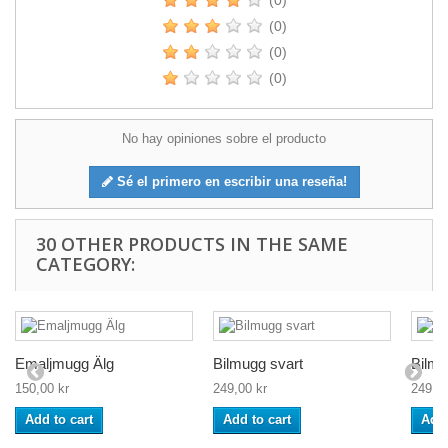
(0)
(0)
(0)
(0)
No hay opiniones sobre el producto
Sé el primero en escribir una reseña!
30 OTHER PRODUCTS IN THE SAME
CATEGORY:
Emaljmugg Älg
Bilmugg svart
Bilmu
150,00 kr
249,00 kr
249,00
Add to cart
Add to cart
Add 