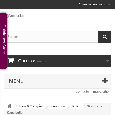
Contacte con nosotros
Opiniones Store
Carrito:
vacío
MENU
contacto
mapa sitio
Hem & Trädgård
Innomhus
Kök
Skärbräda
Kanelbullar