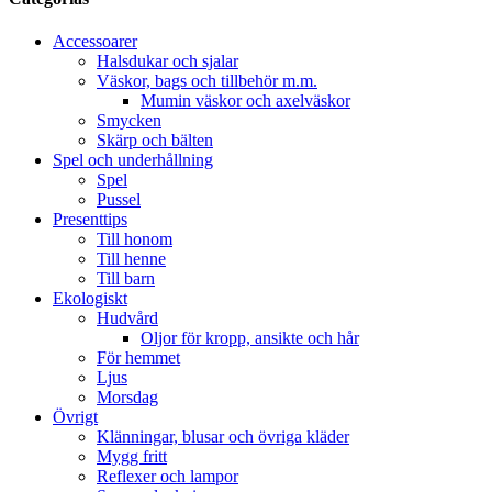
Accessoarer
Halsdukar och sjalar
Väskor, bags och tillbehör m.m.
Mumin väskor och axelväskor
Smycken
Skärp och bälten
Spel och underhållning
Spel
Pussel
Presenttips
Till honom
Till henne
Till barn
Ekologiskt
Hudvård
Oljor för kropp, ansikte och hår
För hemmet
Ljus
Morsdag
Övrigt
Klänningar, blusar och övriga kläder
Mygg fritt
Reflexer och lampor