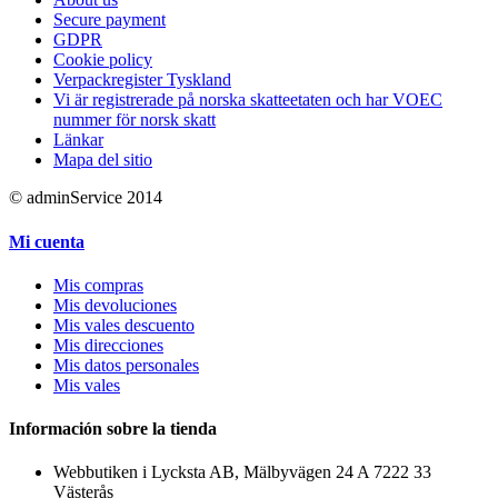
Secure payment
GDPR
Cookie policy
Verpackregister Tyskland
Vi är registrerade på norska skatteetaten och har VOEC
nummer för norsk skatt
Länkar
Mapa del sitio
© adminService 2014
Mi cuenta
Mis compras
Mis devoluciones
Mis vales descuento
Mis direcciones
Mis datos personales
Mis vales
Información sobre la tienda
Webbutiken i Lycksta AB, Mälbyvägen 24 A 7222 33
Västerås