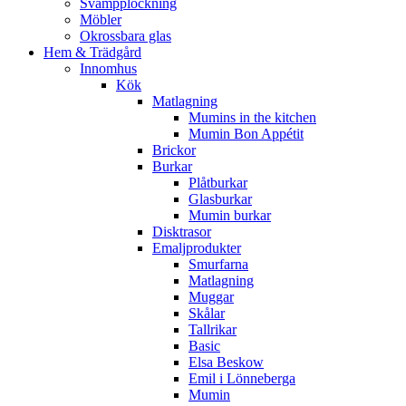
Svampplockning
Möbler
Okrossbara glas
Hem & Trädgård
Innomhus
Kök
Matlagning
Mumins in the kitchen
Mumin Bon Appétit
Brickor
Burkar
Plåtburkar
Glasburkar
Mumin burkar
Disktrasor
Emaljprodukter
Smurfarna
Matlagning
Muggar
Skålar
Tallrikar
Basic
Elsa Beskow
Emil i Lönneberga
Mumin