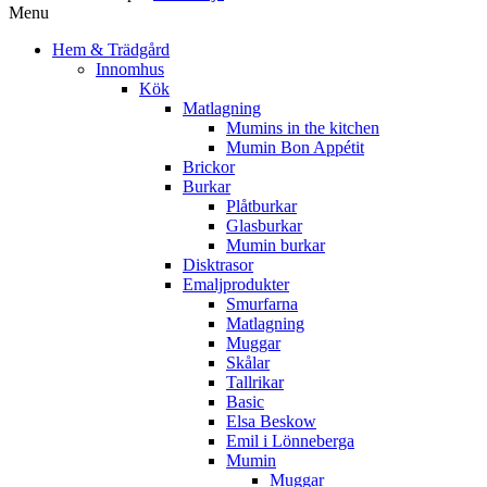
Menu
Hem & Trädgård
Innomhus
Kök
Matlagning
Mumins in the kitchen
Mumin Bon Appétit
Brickor
Burkar
Plåtburkar
Glasburkar
Mumin burkar
Disktrasor
Emaljprodukter
Smurfarna
Matlagning
Muggar
Skålar
Tallrikar
Basic
Elsa Beskow
Emil i Lönneberga
Mumin
Muggar