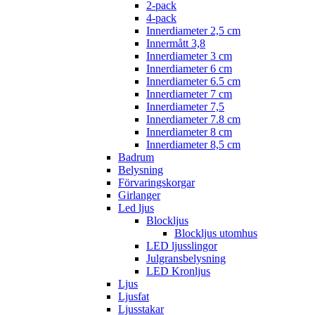
2-pack
4-pack
Innerdiameter 2,5 cm
Innermått 3,8
Innerdiameter 3 cm
Innerdiameter 6 cm
Innerdiameter 6.5 cm
Innerdiameter 7 cm
Innerdiameter 7,5
Innerdiameter 7.8 cm
Innerdiameter 8 cm
Innerdiameter 8,5 cm
Badrum
Belysning
Förvaringskorgar
Girlanger
Led ljus
Blockljus
Blockljus utomhus
LED ljusslingor
Julgransbelysning
LED Kronljus
Ljus
Ljusfat
Ljusstakar