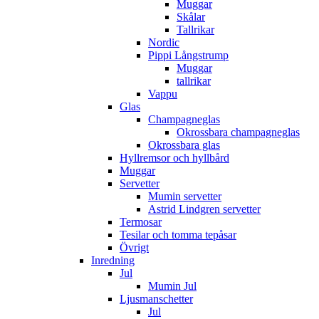
Muggar
Skålar
Tallrikar
Nordic
Pippi Långstrump
Muggar
tallrikar
Vappu
Glas
Champagneglas
Okrossbara champagneglas
Okrossbara glas
Hyllremsor och hyllbård
Muggar
Servetter
Mumin servetter
Astrid Lindgren servetter
Termosar
Tesilar och tomma tepåsar
Övrigt
Inredning
Jul
Mumin Jul
Ljusmanschetter
Jul