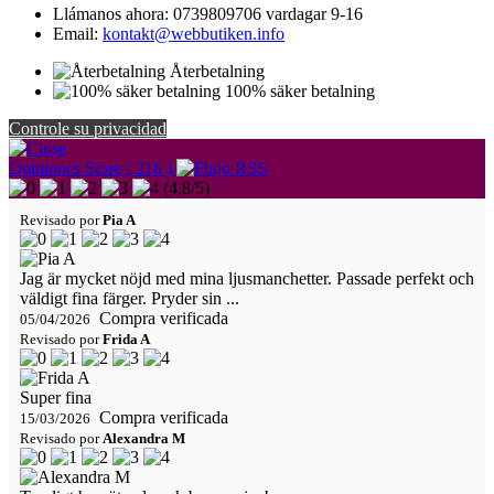
Llámanos ahora:
0739809706 vardagar 9-16
Email:
kontakt@webbutiken.info
Återbetalning
100% säker betalning
Controle su privacidad
Opiniones Store ( 216 )
(
4,8
/
5
)
Revisado por
Pia A
Jag är mycket nöjd med mina ljusmanchetter. Passade perfekt och
väldigt fina färger. Pryder sin ...
Compra verificada
05/04/2026
Revisado por
Frida A
Super fina
Compra verificada
15/03/2026
Revisado por
Alexandra M