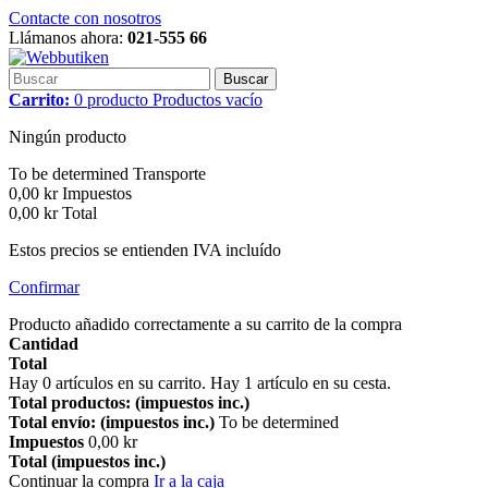
Contacte con nosotros
Llámanos ahora:
021-555 66
Buscar
Carrito:
0
producto
Productos
vacío
Ningún producto
To be determined
Transporte
0,00 kr
Impuestos
0,00 kr
Total
Estos precios se entienden IVA incluído
Confirmar
Producto añadido correctamente a su carrito de la compra
Cantidad
Total
Hay
0
artículos en su carrito.
Hay 1 artículo en su cesta.
Total productos: (impuestos inc.)
Total envío: (impuestos inc.)
To be determined
Impuestos
0,00 kr
Total (impuestos inc.)
Continuar la compra
Ir a la caja