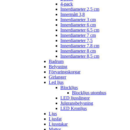
4-pack
Innerdiameter 2,5 cm
Innermått 3,8
Innerdiameter 3 cm
Innerdiameter 6 cm
Innerdiameter 6.5 cm
Innerdiameter 7 cm
Innerdiameter 7,5
Innerdiameter 7.8 cm
Innerdiameter 8 cm
Innerdiameter 8,5 cm
Badrum
Belysning
Förvaringskorgar
Girlanger
Led ljus
Blockljus
Blockljus utomhus
LED ljusslingor
Julgransbelysning
LED Kronljus
Ljus
Ljusfat
Ljusstakar
Mattor