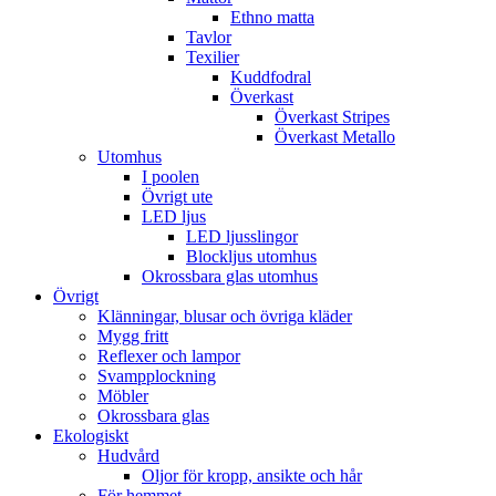
Ethno matta
Tavlor
Texilier
Kuddfodral
Överkast
Överkast Stripes
Överkast Metallo
Utomhus
I poolen
Övrigt ute
LED ljus
LED ljusslingor
Blockljus utomhus
Okrossbara glas utomhus
Övrigt
Klänningar, blusar och övriga kläder
Mygg fritt
Reflexer och lampor
Svampplockning
Möbler
Okrossbara glas
Ekologiskt
Hudvård
Oljor för kropp, ansikte och hår
För hemmet