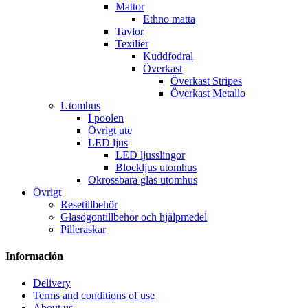
Mattor
Ethno matta
Tavlor
Texilier
Kuddfodral
Överkast
Överkast Stripes
Överkast Metallo
Utomhus
I poolen
Övrigt ute
LED ljus
LED ljusslingor
Blockljus utomhus
Okrossbara glas utomhus
Övrigt
Resetillbehör
Glasögontillbehör och hjälpmedel
Pilleraskar
Información
Delivery
Terms and conditions of use
About us