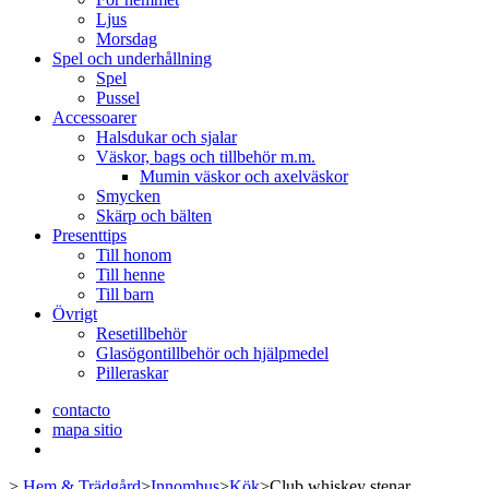
Ljus
Morsdag
Spel och underhållning
Spel
Pussel
Accessoarer
Halsdukar och sjalar
Väskor, bags och tillbehör m.m.
Mumin väskor och axelväskor
Smycken
Skärp och bälten
Presenttips
Till honom
Till henne
Till barn
Övrigt
Resetillbehör
Glasögontillbehör och hjälpmedel
Pilleraskar
contacto
mapa sitio
>
Hem & Trädgård
>
Innomhus
>
Kök
>
Club whiskey stenar