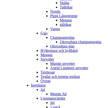
Skålar
Tallrikar
Nordic
Pippi Långstrump
Muggar
tallrikar
Vappu
Glas
Champagneglas
Okrossbara champagneglas
Okrossbara glas
Hyllremsor och hyllbård
Muggar
Servetter
Mumin servetter
Astrid Lindgren servetter
Termosar
Tesilar och tomma tepåsar
Övrigt
Inredning
Jul
Mumin Jul
Ljusmanschetter
Jul
2-pack