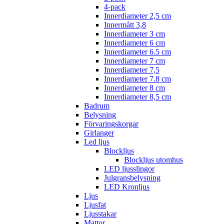
4-pack
Innerdiameter 2,5 cm
Innermått 3,8
Innerdiameter 3 cm
Innerdiameter 6 cm
Innerdiameter 6.5 cm
Innerdiameter 7 cm
Innerdiameter 7,5
Innerdiameter 7.8 cm
Innerdiameter 8 cm
Innerdiameter 8,5 cm
Badrum
Belysning
Förvaringskorgar
Girlanger
Led ljus
Blockljus
Blockljus utomhus
LED ljusslingor
Julgransbelysning
LED Kronljus
Ljus
Ljusfat
Ljusstakar
Mattor