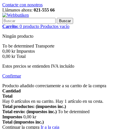
Contacte con nosotros
Llámanos ahora:
021-555 66
Buscar
Carrito:
0
producto
Productos
vacío
Ningún producto
To be determined
Transporte
0,00 kr
Impuestos
0,00 kr
Total
Estos precios se entienden IVA incluído
Confirmar
Producto añadido correctamente a su carrito de la compra
Cantidad
Total
Hay
0
artículos en su carrito.
Hay 1 artículo en su cesta.
Total productos: (impuestos inc.)
Total envío: (impuestos inc.)
To be determined
Impuestos
0,00 kr
Total (impuestos inc.)
Continuar la compra
Ir a la caja