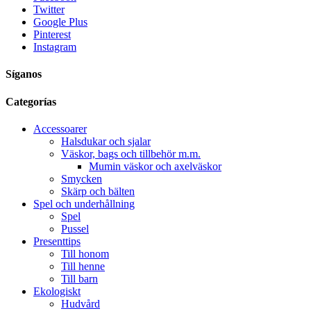
Twitter
Google Plus
Pinterest
Instagram
Síganos
Categorías
Accessoarer
Halsdukar och sjalar
Väskor, bags och tillbehör m.m.
Mumin väskor och axelväskor
Smycken
Skärp och bälten
Spel och underhållning
Spel
Pussel
Presenttips
Till honom
Till henne
Till barn
Ekologiskt
Hudvård