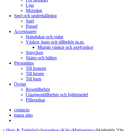
Ljus
Morsdag
Spel och underhållning
Spel
Pussel
Accessoarer
Halsdukar och sjalar
Väskor, bags och tillbehör m.m.
Mumin väskor och axelväskor
Smycken
Skärp och bälten
Presenttips
Till honom
Till henne
Till barn
Övrigt
Resetillbehör
Glasögontillbehör och hjälpmedel
Pilleraskar
contacto
mapa sitio
>
Hem & Trädgård
>
Innomhus
>
Kök
>
Matlagning
>
Skärbräda "On