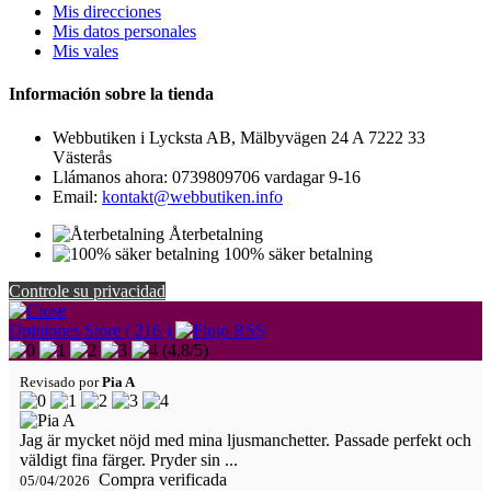
Mis direcciones
Mis datos personales
Mis vales
Información sobre la tienda
Webbutiken i Lycksta AB, Mälbyvägen 24 A 7222 33
Västerås
Llámanos ahora:
0739809706 vardagar 9-16
Email:
kontakt@webbutiken.info
Återbetalning
100% säker betalning
Controle su privacidad
Opiniones Store ( 216 )
(
4,8
/
5
)
Revisado por
Pia A
Jag är mycket nöjd med mina ljusmanchetter. Passade perfekt och
väldigt fina färger. Pryder sin ...
Compra verificada
05/04/2026