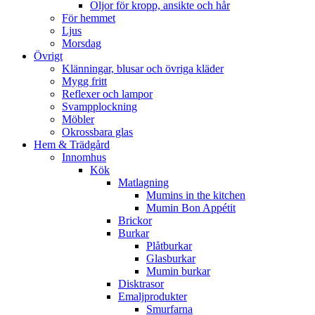
Oljor för kropp, ansikte och hår
För hemmet
Ljus
Morsdag
Övrigt
Klänningar, blusar och övriga kläder
Mygg fritt
Reflexer och lampor
Svampplockning
Möbler
Okrossbara glas
Hem & Trädgård
Innomhus
Kök
Matlagning
Mumins in the kitchen
Mumin Bon Appétit
Brickor
Burkar
Plåtburkar
Glasburkar
Mumin burkar
Disktrasor
Emaljprodukter
Smurfarna