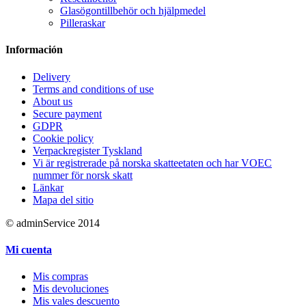
Glasögontillbehör och hjälpmedel
Pilleraskar
Información
Delivery
Terms and conditions of use
About us
Secure payment
GDPR
Cookie policy
Verpackregister Tyskland
Vi är registrerade på norska skatteetaten och har VOEC
nummer för norsk skatt
Länkar
Mapa del sitio
© adminService 2014
Mi cuenta
Mis compras
Mis devoluciones
Mis vales descuento