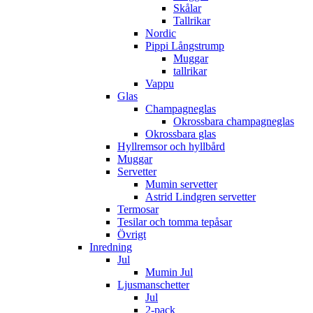
Skålar
Tallrikar
Nordic
Pippi Långstrump
Muggar
tallrikar
Vappu
Glas
Champagneglas
Okrossbara champagneglas
Okrossbara glas
Hyllremsor och hyllbård
Muggar
Servetter
Mumin servetter
Astrid Lindgren servetter
Termosar
Tesilar och tomma tepåsar
Övrigt
Inredning
Jul
Mumin Jul
Ljusmanschetter
Jul
2-pack