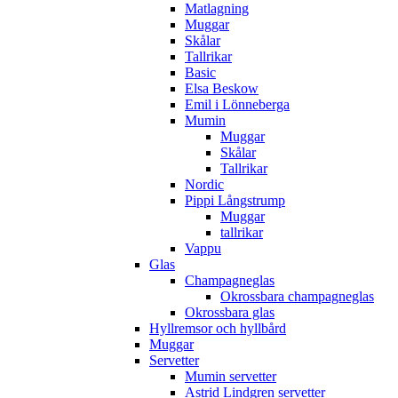
Matlagning
Muggar
Skålar
Tallrikar
Basic
Elsa Beskow
Emil i Lönneberga
Mumin
Muggar
Skålar
Tallrikar
Nordic
Pippi Långstrump
Muggar
tallrikar
Vappu
Glas
Champagneglas
Okrossbara champagneglas
Okrossbara glas
Hyllremsor och hyllbård
Muggar
Servetter
Mumin servetter
Astrid Lindgren servetter