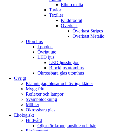
Ethno matta
Tavlor
Texilier
Kuddfodral
Överkast
Överkast Stripes
Överkast Metallo
Utomhus
I poolen
Övrigt ute
LED ljus
LED ljusslingor
Blockljus utomhus
Okrossbara glas utomhus
Övrigt
Klänningar, blusar och övriga kläder
Mygg fritt
Reflexer och lampor
Svampplockning
Möbler
Okrossbara glas
Ekologiskt
Hudvård
Oljor för kropp, ansikte och hår
För hemmet