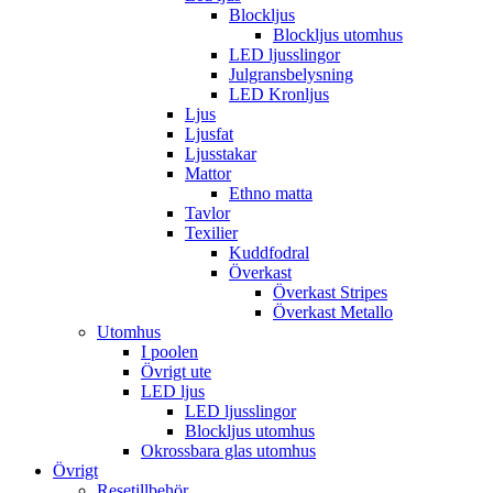
Blockljus
Blockljus utomhus
LED ljusslingor
Julgransbelysning
LED Kronljus
Ljus
Ljusfat
Ljusstakar
Mattor
Ethno matta
Tavlor
Texilier
Kuddfodral
Överkast
Överkast Stripes
Överkast Metallo
Utomhus
I poolen
Övrigt ute
LED ljus
LED ljusslingor
Blockljus utomhus
Okrossbara glas utomhus
Övrigt
Resetillbehör