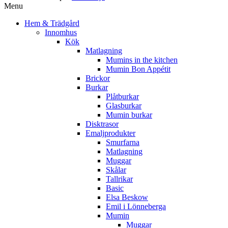
Menu
Hem & Trädgård
Innomhus
Kök
Matlagning
Mumins in the kitchen
Mumin Bon Appétit
Brickor
Burkar
Plåtburkar
Glasburkar
Mumin burkar
Disktrasor
Emaljprodukter
Smurfarna
Matlagning
Muggar
Skålar
Tallrikar
Basic
Elsa Beskow
Emil i Lönneberga
Mumin
Muggar