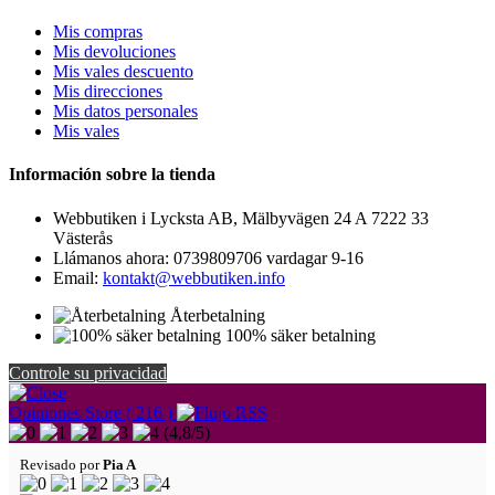
Mis compras
Mis devoluciones
Mis vales descuento
Mis direcciones
Mis datos personales
Mis vales
Información sobre la tienda
Webbutiken i Lycksta AB, Mälbyvägen 24 A 7222 33
Västerås
Llámanos ahora:
0739809706 vardagar 9-16
Email:
kontakt@webbutiken.info
Återbetalning
100% säker betalning
Controle su privacidad
Opiniones Store ( 216 )
(
4,8
/
5
)
Revisado por
Pia A