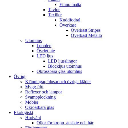
Ethno matta
Tavlor
Texilier
Kuddfodral
Överkast
Överkast Stripes
Överkast Metallo
Utomhus
I poolen
Övrigt ute
LED ljus
LED ljusslingor
Blockljus utomhus
Okrossbara glas utomhus
Övrigt
Klänningar, blusar och övriga kläder
Mygg fritt
Reflexer och lampor
Svampplockning
Möbler
Okrossbara glas
Ekologiskt
Hudvård
Oljor för kropp, ansikte och hår
För hemmet