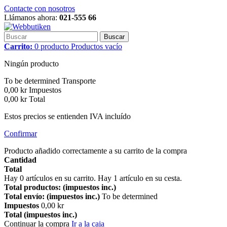
Contacte con nosotros
Llámanos ahora:
021-555 66
Buscar
Carrito:
0
producto
Productos
vacío
Ningún producto
To be determined
Transporte
0,00 kr
Impuestos
0,00 kr
Total
Estos precios se entienden IVA incluído
Confirmar
Producto añadido correctamente a su carrito de la compra
Cantidad
Total
Hay
0
artículos en su carrito.
Hay 1 artículo en su cesta.
Total productos: (impuestos inc.)
Total envío: (impuestos inc.)
To be determined
Impuestos
0,00 kr
Total (impuestos inc.)
Continuar la compra
Ir a la caja