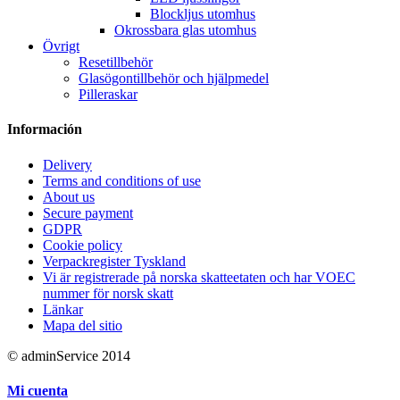
Blockljus utomhus
Okrossbara glas utomhus
Övrigt
Resetillbehör
Glasögontillbehör och hjälpmedel
Pilleraskar
Información
Delivery
Terms and conditions of use
About us
Secure payment
GDPR
Cookie policy
Verpackregister Tyskland
Vi är registrerade på norska skatteetaten och har VOEC
nummer för norsk skatt
Länkar
Mapa del sitio
© adminService 2014
Mi cuenta