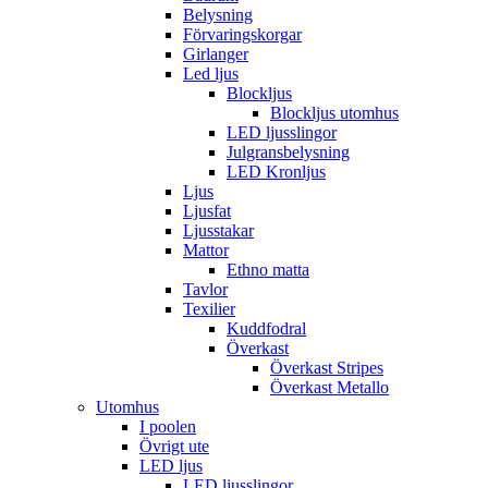
Belysning
Förvaringskorgar
Girlanger
Led ljus
Blockljus
Blockljus utomhus
LED ljusslingor
Julgransbelysning
LED Kronljus
Ljus
Ljusfat
Ljusstakar
Mattor
Ethno matta
Tavlor
Texilier
Kuddfodral
Överkast
Överkast Stripes
Överkast Metallo
Utomhus
I poolen
Övrigt ute
LED ljus
LED ljusslingor