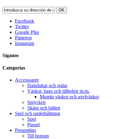
OK
Facebook
Twitter
Google Plus
Pinterest
Instagram
Síganos
Categorías
Accessoarer
Halsdukar och sjalar
Väskor, bags och tillbehör m.m.
Mumin väskor och axelväskor
Smycken
Skärp och bälten
Spel och underhållning
Spel
Pussel
Presenttips
Till honom