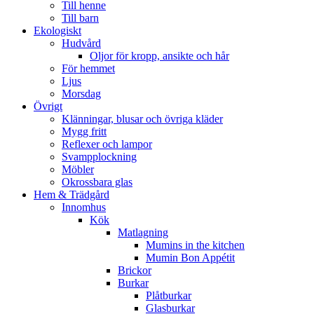
Till henne
Till barn
Ekologiskt
Hudvård
Oljor för kropp, ansikte och hår
För hemmet
Ljus
Morsdag
Övrigt
Klänningar, blusar och övriga kläder
Mygg fritt
Reflexer och lampor
Svampplockning
Möbler
Okrossbara glas
Hem & Trädgård
Innomhus
Kök
Matlagning
Mumins in the kitchen
Mumin Bon Appétit
Brickor
Burkar
Plåtburkar
Glasburkar