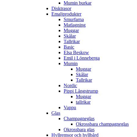
Mumin burkar
Disktrasor
Emaljprodukter
Smurfarna
Matlagning
Muggar
Skålar
Tallrikar
Basic
Elsa Beskow
Emil i Lönneberga
Mumin
Muggar
Skålar
Tallrikar
Nordic
Pippi Långstrump
Muggar
tallrikar
Vappu
Glas
Champagneglas
Okrossbara champagneglas
Okrossbara glas
Hyllremsor och hyllbård