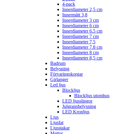
4-pack
Innerdiameter 2,5 cm
Innermått 3,8
Innerdiameter 3 cm
Innerdiameter 6 cm
Innerdiameter 6.5 cm
Innerdiameter 7 cm
Innerdiameter 7,5
Innerdiameter 7.8 cm
Innerdiameter 8 cm
Innerdiameter 8,5 cm
Badrum
Belysning
Förvaringskorgar
Girlanger
Led ljus
Blockljus
Blockljus utomhus
LED ljusslingor
Julgransbelysning
LED Kronljus
Ljus
Ljusfat
Ljusstakar
Mattor