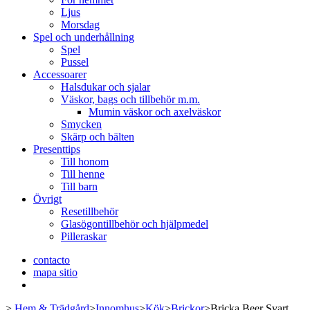
Ljus
Morsdag
Spel och underhållning
Spel
Pussel
Accessoarer
Halsdukar och sjalar
Väskor, bags och tillbehör m.m.
Mumin väskor och axelväskor
Smycken
Skärp och bälten
Presenttips
Till honom
Till henne
Till barn
Övrigt
Resetillbehör
Glasögontillbehör och hjälpmedel
Pilleraskar
contacto
mapa sitio
>
Hem & Trädgård
>
Innomhus
>
Kök
>
Brickor
>
Bricka Beer Svart