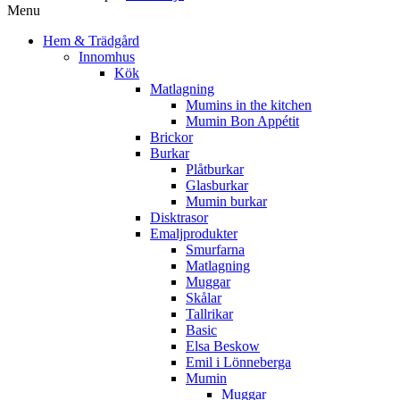
Menu
Hem & Trädgård
Innomhus
Kök
Matlagning
Mumins in the kitchen
Mumin Bon Appétit
Brickor
Burkar
Plåtburkar
Glasburkar
Mumin burkar
Disktrasor
Emaljprodukter
Smurfarna
Matlagning
Muggar
Skålar
Tallrikar
Basic
Elsa Beskow
Emil i Lönneberga
Mumin
Muggar