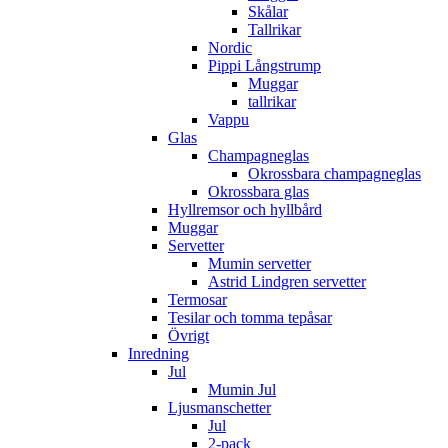
Skålar
Tallrikar
Nordic
Pippi Långstrump
Muggar
tallrikar
Vappu
Glas
Champagneglas
Okrossbara champagneglas
Okrossbara glas
Hyllremsor och hyllbård
Muggar
Servetter
Mumin servetter
Astrid Lindgren servetter
Termosar
Tesilar och tomma tepåsar
Övrigt
Inredning
Jul
Mumin Jul
Ljusmanschetter
Jul
2-pack