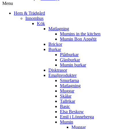
Menu
Hem & Trädgård
Innomhus
Kök
Matlagning
Mumins in the kitchen
Mumin Bon Appétit
Brickor
Burkar
Plåtburkar
Glasburkar
Mumin burkar
Disktrasor
Emaljprodukter
Smurfarna
Matlagning
Muggar
Skålar
Tallrikar
Basic
Elsa Beskow
Emil i Lönneberga
Mumin
Muggar