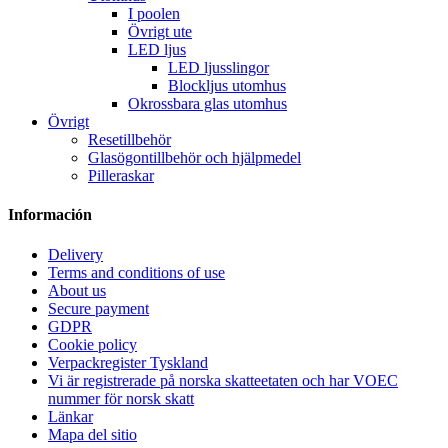
I poolen
Övrigt ute
LED ljus
LED ljusslingor
Blockljus utomhus
Okrossbara glas utomhus
Övrigt
Resetillbehör
Glasögontillbehör och hjälpmedel
Pilleraskar
Información
Delivery
Terms and conditions of use
About us
Secure payment
GDPR
Cookie policy
Verpackregister Tyskland
Vi är registrerade på norska skatteetaten och har VOEC
nummer för norsk skatt
Länkar
Mapa del sitio