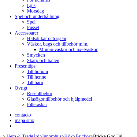
Ljus
Morsdag
Spel och underhållning
Spel
Pussel
Accessoarer
Halsdukar och sjalar
Väskor, bags och tillbehör m.m.
Mumin väskor och axelväskor
Smycken
Skärp och bälten
Presenttips
Till honom
Till henne
Till barn
Övrigt
Resetillbehör
Glasögontillbehör och hjälpmedel
Pilleraskar
contacto
mapa sitio
>
Hem & Trädgård
>
Innomhus
>
Kök
>
Brickor
>
Bricka God Jul,