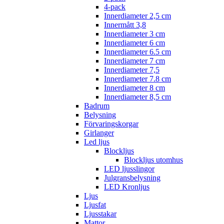
4-pack
Innerdiameter 2,5 cm
Innermått 3,8
Innerdiameter 3 cm
Innerdiameter 6 cm
Innerdiameter 6.5 cm
Innerdiameter 7 cm
Innerdiameter 7,5
Innerdiameter 7.8 cm
Innerdiameter 8 cm
Innerdiameter 8,5 cm
Badrum
Belysning
Förvaringskorgar
Girlanger
Led ljus
Blockljus
Blockljus utomhus
LED ljusslingor
Julgransbelysning
LED Kronljus
Ljus
Ljusfat
Ljusstakar
Mattor