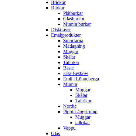
Brickor
Burkar
Plåtburkar
Glasburkar
Mumin burkar
Disktrasor
Emaljprodukter
Smurfarna
Matlagning
Muggar
Skålar
Tallrikar
Basic
Elsa Beskow
Emil i Lönneberga
Mumin
Muggar
Skålar
Tallrikar
Nordic
Pippi Långstrump
Muggar
tallrikar
Vappu
Glas