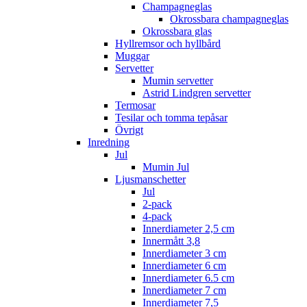
Champagneglas
Okrossbara champagneglas
Okrossbara glas
Hyllremsor och hyllbård
Muggar
Servetter
Mumin servetter
Astrid Lindgren servetter
Termosar
Tesilar och tomma tepåsar
Övrigt
Inredning
Jul
Mumin Jul
Ljusmanschetter
Jul
2-pack
4-pack
Innerdiameter 2,5 cm
Innermått 3,8
Innerdiameter 3 cm
Innerdiameter 6 cm
Innerdiameter 6.5 cm
Innerdiameter 7 cm
Innerdiameter 7,5