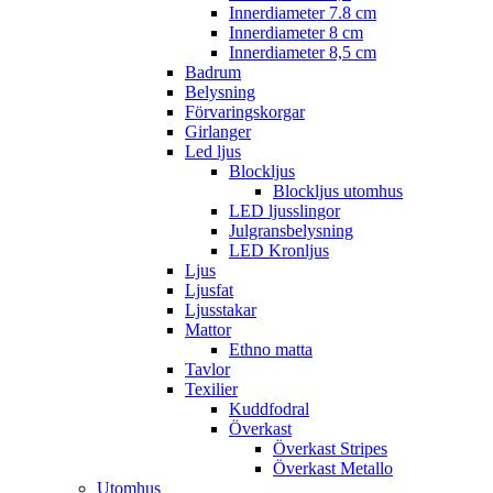
Innerdiameter 7.8 cm
Innerdiameter 8 cm
Innerdiameter 8,5 cm
Badrum
Belysning
Förvaringskorgar
Girlanger
Led ljus
Blockljus
Blockljus utomhus
LED ljusslingor
Julgransbelysning
LED Kronljus
Ljus
Ljusfat
Ljusstakar
Mattor
Ethno matta
Tavlor
Texilier
Kuddfodral
Överkast
Överkast Stripes
Överkast Metallo
Utomhus