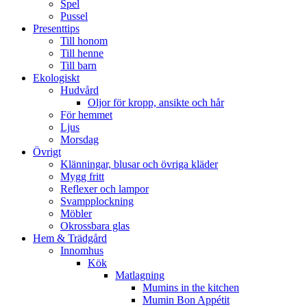
Spel
Pussel
Presenttips
Till honom
Till henne
Till barn
Ekologiskt
Hudvård
Oljor för kropp, ansikte och hår
För hemmet
Ljus
Morsdag
Övrigt
Klänningar, blusar och övriga kläder
Mygg fritt
Reflexer och lampor
Svampplockning
Möbler
Okrossbara glas
Hem & Trädgård
Innomhus
Kök
Matlagning
Mumins in the kitchen
Mumin Bon Appétit