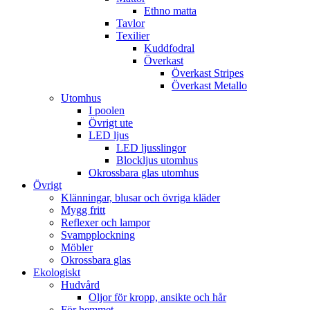
Ethno matta
Tavlor
Texilier
Kuddfodral
Överkast
Överkast Stripes
Överkast Metallo
Utomhus
I poolen
Övrigt ute
LED ljus
LED ljusslingor
Blockljus utomhus
Okrossbara glas utomhus
Övrigt
Klänningar, blusar och övriga kläder
Mygg fritt
Reflexer och lampor
Svampplockning
Möbler
Okrossbara glas
Ekologiskt
Hudvård
Oljor för kropp, ansikte och hår
För hemmet