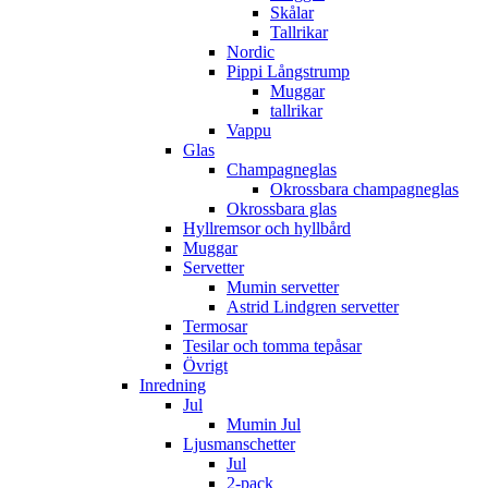
Skålar
Tallrikar
Nordic
Pippi Långstrump
Muggar
tallrikar
Vappu
Glas
Champagneglas
Okrossbara champagneglas
Okrossbara glas
Hyllremsor och hyllbård
Muggar
Servetter
Mumin servetter
Astrid Lindgren servetter
Termosar
Tesilar och tomma tepåsar
Övrigt
Inredning
Jul
Mumin Jul
Ljusmanschetter
Jul
2-pack