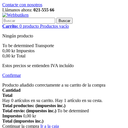
Contacte con nosotros
Llámanos ahora:
021-555 66
Buscar
Carrito:
0
producto
Productos
vacío
Ningún producto
To be determined
Transporte
0,00 kr
Impuestos
0,00 kr
Total
Estos precios se entienden IVA incluído
Confirmar
Producto añadido correctamente a su carrito de la compra
Cantidad
Total
Hay
0
artículos en su carrito.
Hay 1 artículo en su cesta.
Total productos: (impuestos inc.)
Total envío: (impuestos inc.)
To be determined
Impuestos
0,00 kr
Total (impuestos inc.)
Continuar la compra
Ir a la caja