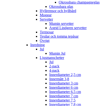
Okrossbara champagneglas
Okrossbara glas
Hyllremsor och hyllbård
Muggar
Servetter
Mumin servetter
Astrid Lindgren servetter
Termosar
Tesilar och tomma tepåsar
Övrigt
Inredning
Jul
Mumin Jul
Ljusmanschetter
Jul
2-pack
4-pack
Innerdiameter 2,5 cm
Innermått 3,8
Innerdiameter 3 cm
Innerdiameter 6 cm
Innerdiameter 6.5 cm
Innerdiameter 7 cm
Innerdiameter 7,5
Innerdiameter 7.8 cm