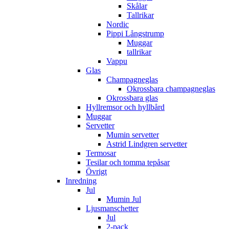
Skålar
Tallrikar
Nordic
Pippi Långstrump
Muggar
tallrikar
Vappu
Glas
Champagneglas
Okrossbara champagneglas
Okrossbara glas
Hyllremsor och hyllbård
Muggar
Servetter
Mumin servetter
Astrid Lindgren servetter
Termosar
Tesilar och tomma tepåsar
Övrigt
Inredning
Jul
Mumin Jul
Ljusmanschetter
Jul
2-pack