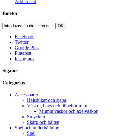
Add to cart
Boletín
OK
Facebook
Twitter
Google Plus
Pinterest
Instagram
Síganos
Categorías
Accessoarer
Halsdukar och sjalar
Väskor, bags och tillbehör m.m.
Mumin väskor och axelväskor
Smycken
Skärp och bälten
Spel och underhållning
Spel