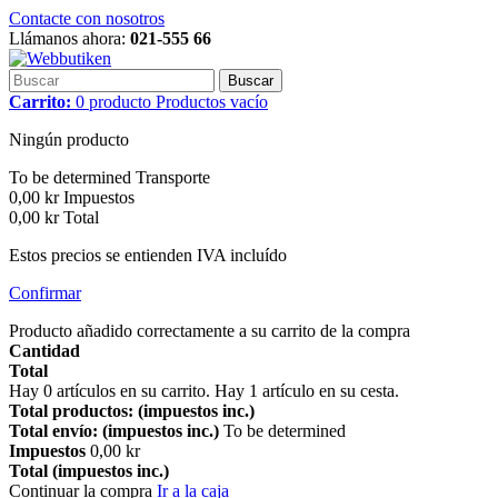
Contacte con nosotros
Llámanos ahora:
021-555 66
Buscar
Carrito:
0
producto
Productos
vacío
Ningún producto
To be determined
Transporte
0,00 kr
Impuestos
0,00 kr
Total
Estos precios se entienden IVA incluído
Confirmar
Producto añadido correctamente a su carrito de la compra
Cantidad
Total
Hay
0
artículos en su carrito.
Hay 1 artículo en su cesta.
Total productos: (impuestos inc.)
Total envío: (impuestos inc.)
To be determined
Impuestos
0,00 kr
Total (impuestos inc.)
Continuar la compra
Ir a la caja