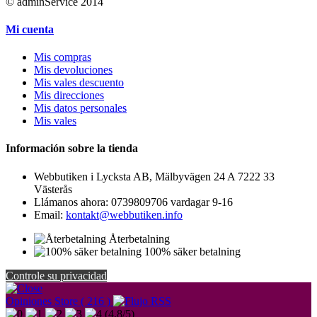
© adminService 2014
Mi cuenta
Mis compras
Mis devoluciones
Mis vales descuento
Mis direcciones
Mis datos personales
Mis vales
Información sobre la tienda
Webbutiken i Lycksta AB, Mälbyvägen 24 A 7222 33
Västerås
Llámanos ahora:
0739809706 vardagar 9-16
Email:
kontakt@webbutiken.info
Återbetalning
100% säker betalning
Controle su privacidad
Opiniones Store ( 216 )
(
4,8
/
5
)