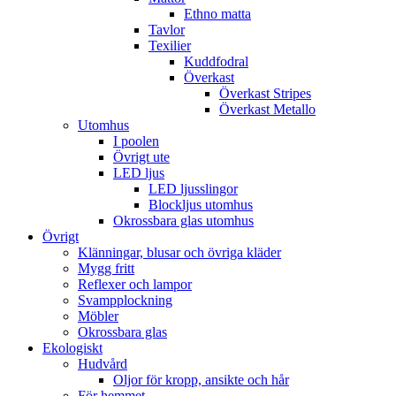
Ethno matta
Tavlor
Texilier
Kuddfodral
Överkast
Överkast Stripes
Överkast Metallo
Utomhus
I poolen
Övrigt ute
LED ljus
LED ljusslingor
Blockljus utomhus
Okrossbara glas utomhus
Övrigt
Klänningar, blusar och övriga kläder
Mygg fritt
Reflexer och lampor
Svampplockning
Möbler
Okrossbara glas
Ekologiskt
Hudvård
Oljor för kropp, ansikte och hår
För hemmet