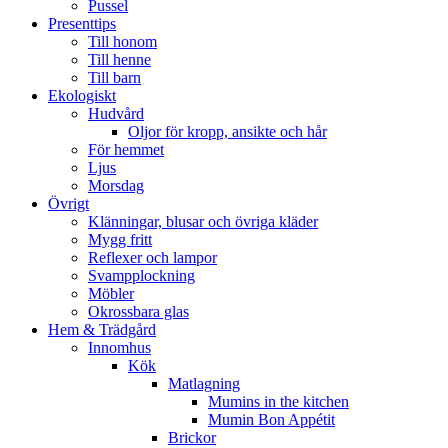
Pussel
Presenttips
Till honom
Till henne
Till barn
Ekologiskt
Hudvård
Oljor för kropp, ansikte och hår
För hemmet
Ljus
Morsdag
Övrigt
Klänningar, blusar och övriga kläder
Mygg fritt
Reflexer och lampor
Svampplockning
Möbler
Okrossbara glas
Hem & Trädgård
Innomhus
Kök
Matlagning
Mumins in the kitchen
Mumin Bon Appétit
Brickor