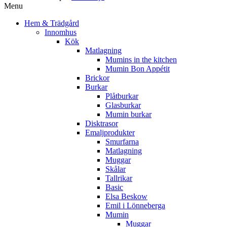
Menu
Hem & Trädgård
Innomhus
Kök
Matlagning
Mumins in the kitchen
Mumin Bon Appétit
Brickor
Burkar
Plåtburkar
Glasburkar
Mumin burkar
Disktrasor
Emaljprodukter
Smurfarna
Matlagning
Muggar
Skålar
Tallrikar
Basic
Elsa Beskow
Emil i Lönneberga
Mumin
Muggar