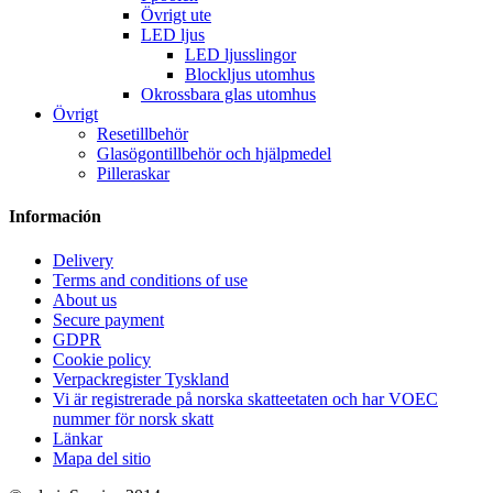
Övrigt ute
LED ljus
LED ljusslingor
Blockljus utomhus
Okrossbara glas utomhus
Övrigt
Resetillbehör
Glasögontillbehör och hjälpmedel
Pilleraskar
Información
Delivery
Terms and conditions of use
About us
Secure payment
GDPR
Cookie policy
Verpackregister Tyskland
Vi är registrerade på norska skatteetaten och har VOEC
nummer för norsk skatt
Länkar
Mapa del sitio