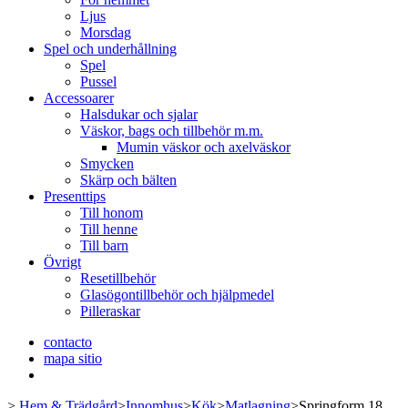
Ljus
Morsdag
Spel och underhållning
Spel
Pussel
Accessoarer
Halsdukar och sjalar
Väskor, bags och tillbehör m.m.
Mumin väskor och axelväskor
Smycken
Skärp och bälten
Presenttips
Till honom
Till henne
Till barn
Övrigt
Resetillbehör
Glasögontillbehör och hjälpmedel
Pilleraskar
contacto
mapa sitio
>
Hem & Trädgård
>
Innomhus
>
Kök
>
Matlagning
>
Springform 18