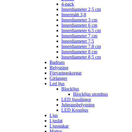
4-pack
Innerdiameter 2,5 cm
Innermått 3,8
Innerdiameter 3 cm
Innerdiameter 6 cm
Innerdiameter 6.5 cm
Innerdiameter 7 cm
Innerdiameter 7,5
Innerdiameter 7.8 cm
Innerdiameter 8 cm
Innerdiameter 8,5 cm
Badrum
Belysning
Förvaringskorgar
Girlanger
Led ljus
Blockljus
Blockljus utomhus
LED ljusslingor
Julgransbelysning
LED Kronljus
Ljus
Ljusfat
Ljusstakar
Mattor