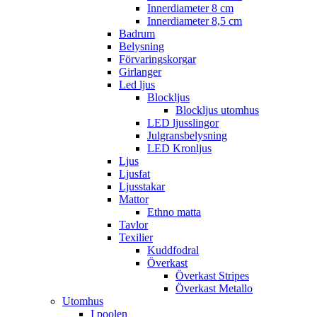
Innerdiameter 8 cm
Innerdiameter 8,5 cm
Badrum
Belysning
Förvaringskorgar
Girlanger
Led ljus
Blockljus
Blockljus utomhus
LED ljusslingor
Julgransbelysning
LED Kronljus
Ljus
Ljusfat
Ljusstakar
Mattor
Ethno matta
Tavlor
Texilier
Kuddfodral
Överkast
Överkast Stripes
Överkast Metallo
Utomhus
I poolen