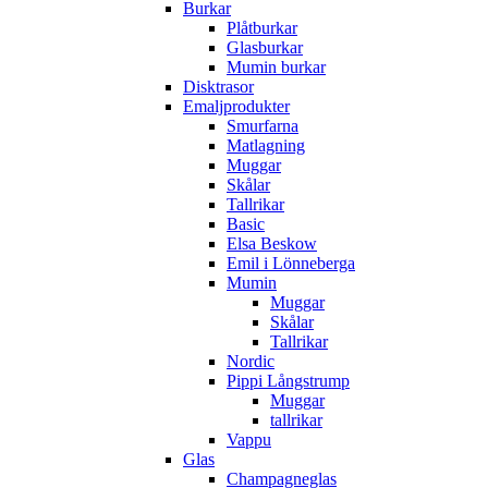
Burkar
Plåtburkar
Glasburkar
Mumin burkar
Disktrasor
Emaljprodukter
Smurfarna
Matlagning
Muggar
Skålar
Tallrikar
Basic
Elsa Beskow
Emil i Lönneberga
Mumin
Muggar
Skålar
Tallrikar
Nordic
Pippi Långstrump
Muggar
tallrikar
Vappu
Glas
Champagneglas