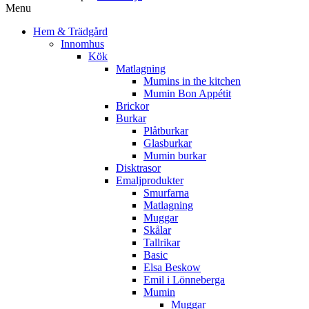
Menu
Hem & Trädgård
Innomhus
Kök
Matlagning
Mumins in the kitchen
Mumin Bon Appétit
Brickor
Burkar
Plåtburkar
Glasburkar
Mumin burkar
Disktrasor
Emaljprodukter
Smurfarna
Matlagning
Muggar
Skålar
Tallrikar
Basic
Elsa Beskow
Emil i Lönneberga
Mumin
Muggar