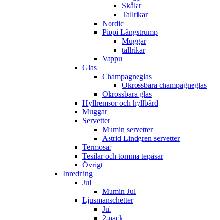
Skålar
Tallrikar
Nordic
Pippi Långstrump
Muggar
tallrikar
Vappu
Glas
Champagneglas
Okrossbara champagneglas
Okrossbara glas
Hyllremsor och hyllbård
Muggar
Servetter
Mumin servetter
Astrid Lindgren servetter
Termosar
Tesilar och tomma tepåsar
Övrigt
Inredning
Jul
Mumin Jul
Ljusmanschetter
Jul
2-pack