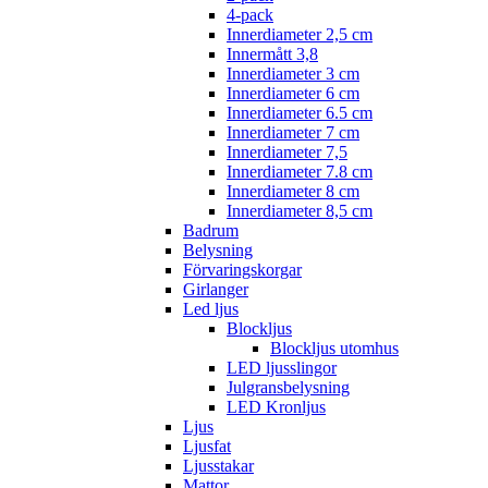
4-pack
Innerdiameter 2,5 cm
Innermått 3,8
Innerdiameter 3 cm
Innerdiameter 6 cm
Innerdiameter 6.5 cm
Innerdiameter 7 cm
Innerdiameter 7,5
Innerdiameter 7.8 cm
Innerdiameter 8 cm
Innerdiameter 8,5 cm
Badrum
Belysning
Förvaringskorgar
Girlanger
Led ljus
Blockljus
Blockljus utomhus
LED ljusslingor
Julgransbelysning
LED Kronljus
Ljus
Ljusfat
Ljusstakar
Mattor