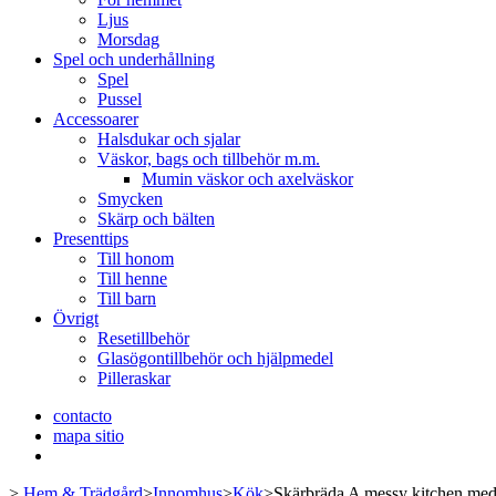
Ljus
Morsdag
Spel och underhållning
Spel
Pussel
Accessoarer
Halsdukar och sjalar
Väskor, bags och tillbehör m.m.
Mumin väskor och axelväskor
Smycken
Skärp och bälten
Presenttips
Till honom
Till henne
Till barn
Övrigt
Resetillbehör
Glasögontillbehör och hjälpmedel
Pilleraskar
contacto
mapa sitio
>
Hem & Trädgård
>
Innomhus
>
Kök
>
Skärbräda A messy kitchen med e