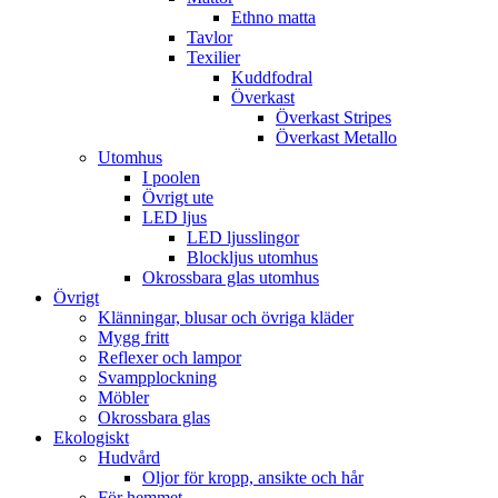
Ethno matta
Tavlor
Texilier
Kuddfodral
Överkast
Överkast Stripes
Överkast Metallo
Utomhus
I poolen
Övrigt ute
LED ljus
LED ljusslingor
Blockljus utomhus
Okrossbara glas utomhus
Övrigt
Klänningar, blusar och övriga kläder
Mygg fritt
Reflexer och lampor
Svampplockning
Möbler
Okrossbara glas
Ekologiskt
Hudvård
Oljor för kropp, ansikte och hår
För hemmet