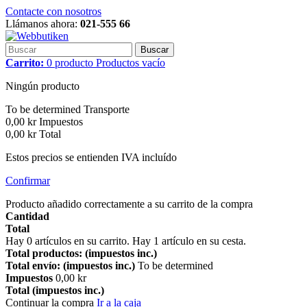
Contacte con nosotros
Llámanos ahora:
021-555 66
Buscar
Carrito:
0
producto
Productos
vacío
Ningún producto
To be determined
Transporte
0,00 kr
Impuestos
0,00 kr
Total
Estos precios se entienden IVA incluído
Confirmar
Producto añadido correctamente a su carrito de la compra
Cantidad
Total
Hay
0
artículos en su carrito.
Hay 1 artículo en su cesta.
Total productos: (impuestos inc.)
Total envío: (impuestos inc.)
To be determined
Impuestos
0,00 kr
Total (impuestos inc.)
Continuar la compra
Ir a la caja