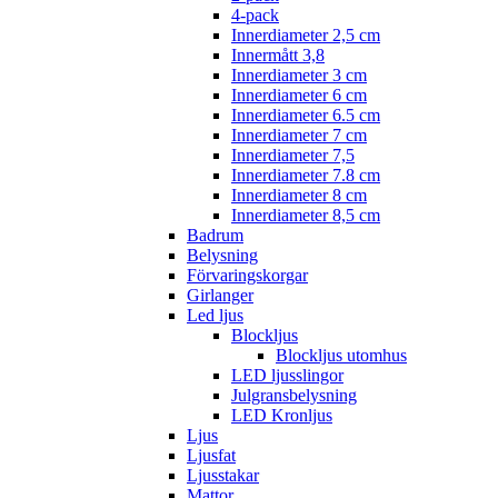
4-pack
Innerdiameter 2,5 cm
Innermått 3,8
Innerdiameter 3 cm
Innerdiameter 6 cm
Innerdiameter 6.5 cm
Innerdiameter 7 cm
Innerdiameter 7,5
Innerdiameter 7.8 cm
Innerdiameter 8 cm
Innerdiameter 8,5 cm
Badrum
Belysning
Förvaringskorgar
Girlanger
Led ljus
Blockljus
Blockljus utomhus
LED ljusslingor
Julgransbelysning
LED Kronljus
Ljus
Ljusfat
Ljusstakar
Mattor