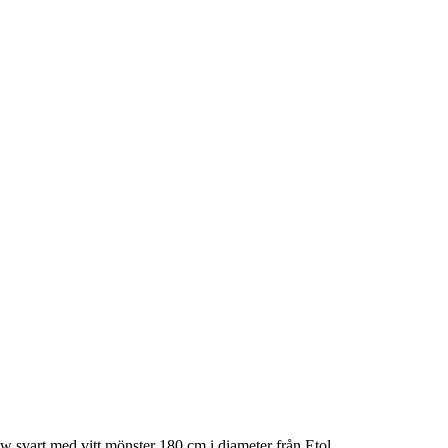
 svart med vitt mönster 180 cm i diameter från Etol