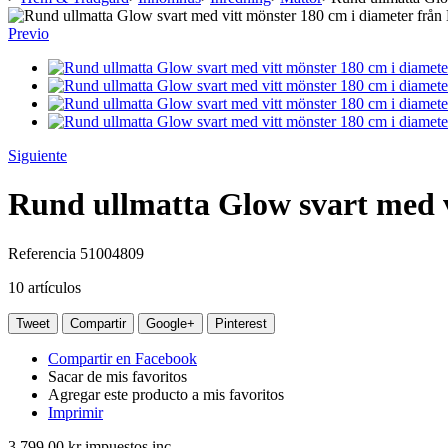
Previo
Siguiente
Rund ullmatta Glow svart med v
Referencia
51004809
10
artículos
Tweet
Compartir
Google+
Pinterest
Compartir en Facebook
Sacar de mis favoritos
Agregar este producto a mis favoritos
Imprimir
3 799,00 kr
impuestos inc.