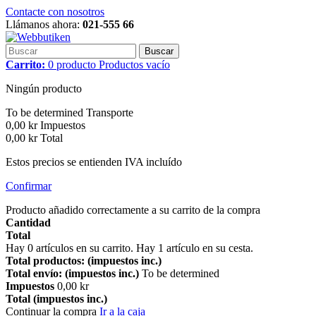
Contacte con nosotros
Llámanos ahora:
021-555 66
Buscar
Carrito:
0
producto
Productos
vacío
Ningún producto
To be determined
Transporte
0,00 kr
Impuestos
0,00 kr
Total
Estos precios se entienden IVA incluído
Confirmar
Producto añadido correctamente a su carrito de la compra
Cantidad
Total
Hay
0
artículos en su carrito.
Hay 1 artículo en su cesta.
Total productos: (impuestos inc.)
Total envío: (impuestos inc.)
To be determined
Impuestos
0,00 kr
Total (impuestos inc.)
Continuar la compra
Ir a la caja