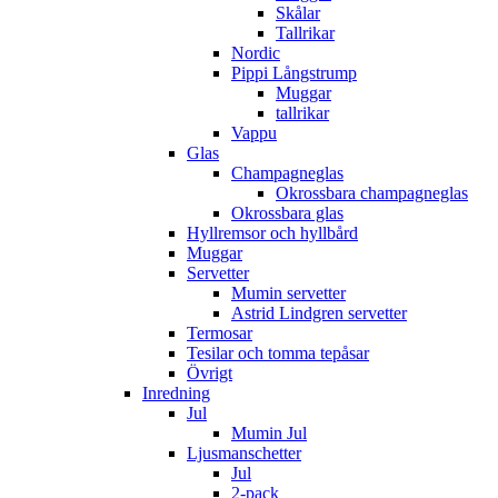
Skålar
Tallrikar
Nordic
Pippi Långstrump
Muggar
tallrikar
Vappu
Glas
Champagneglas
Okrossbara champagneglas
Okrossbara glas
Hyllremsor och hyllbård
Muggar
Servetter
Mumin servetter
Astrid Lindgren servetter
Termosar
Tesilar och tomma tepåsar
Övrigt
Inredning
Jul
Mumin Jul
Ljusmanschetter
Jul
2-pack