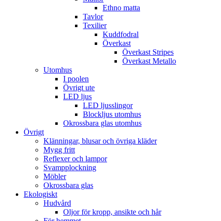
Ethno matta
Tavlor
Texilier
Kuddfodral
Överkast
Överkast Stripes
Överkast Metallo
Utomhus
I poolen
Övrigt ute
LED ljus
LED ljusslingor
Blockljus utomhus
Okrossbara glas utomhus
Övrigt
Klänningar, blusar och övriga kläder
Mygg fritt
Reflexer och lampor
Svampplockning
Möbler
Okrossbara glas
Ekologiskt
Hudvård
Oljor för kropp, ansikte och hår
För hemmet