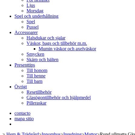
Ljus
Morsdag
Spel och underhållning
Spel
Pussel
Accessoarer
Halsdukar och sjalar
Väskor, bags och tillbehör m.m.
Mumin väskor och axelväskor
Smycken
Skärp och bälten
Presenttips
Till honom
Till henne
Till barn
Övrigt
Resetillbehör
Glasögontillbehör och hjälpmedel
Pilleraskar
contacto
mapa sitio
>
Hem & Trädgård
>
Innomhus
>
Inredning
>
Mattor
>
Rund ullmatta Glow