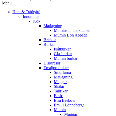
Menu
Hem & Trädgård
Innomhus
Kök
Matlagning
Mumins in the kitchen
Mumin Bon Appétit
Brickor
Burkar
Plåtburkar
Glasburkar
Mumin burkar
Disktrasor
Emaljprodukter
Smurfarna
Matlagning
Muggar
Skålar
Tallrikar
Basic
Elsa Beskow
Emil i Lönneberga
Mumin
Muggar