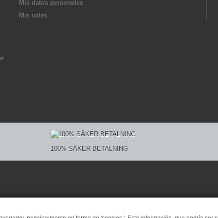
Mis datos personales
Mis vales
ar
100% SÄKER BETALNING