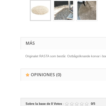
MÁS
Originalet RASTA som består. Ostbågsliknande korvar i bomu
OPINIONES
(0)
Sobre la base de
0
Votos
-
0
/
5