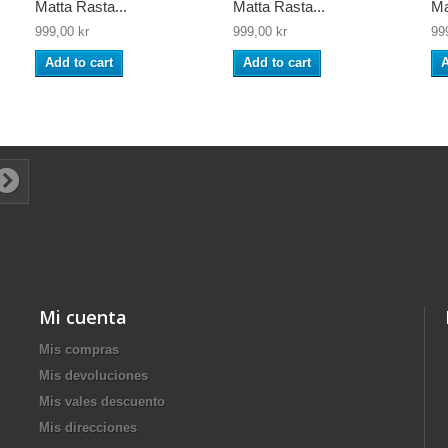
Matta Rasta...
Matta Rasta...
Ma
999,00 kr
999,00 kr
99
Add to cart
Add to cart
A
Mi cuenta
Mis compras
Mis devoluciones
Mis vales descuento
Mis direcciones