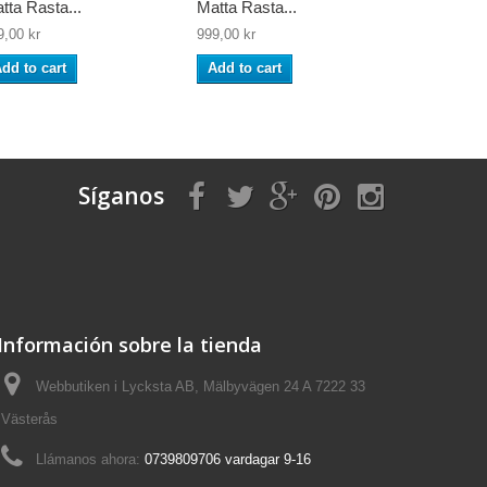
tta Rasta...
Matta Rasta...
Matta Rast
9,00 kr
999,00 kr
999,00 kr
dd to cart
Add to cart
Add to ca
Síganos
Información sobre la tienda
Webbutiken i Lycksta AB, Mälbyvägen 24 A 7222 33
Västerås
Llámanos ahora:
0739809706 vardagar 9-16