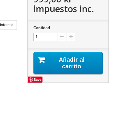
impuestos inc.
nterest
Cantidad
Añadir al
carrito
Save