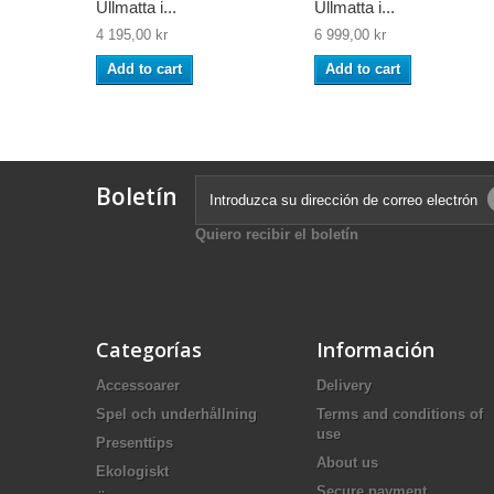
Ullmatta i...
Ullmatta i...
4 195,00 kr
6 999,00 kr
Add to cart
Add to cart
Boletín
Quiero recibir el boletín
Categorías
Información
Accessoarer
Delivery
Spel och underhållning
Terms and conditions of
use
Presenttips
About us
Ekologiskt
Secure payment