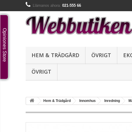
Llámanos ahora:
021-555 66
Opiniones Store
HEM & TRÄDGÅRD
ÖVRIGT
EK
ÖVRIGT
Hem & Trädgård
Innomhus
Inredning
M