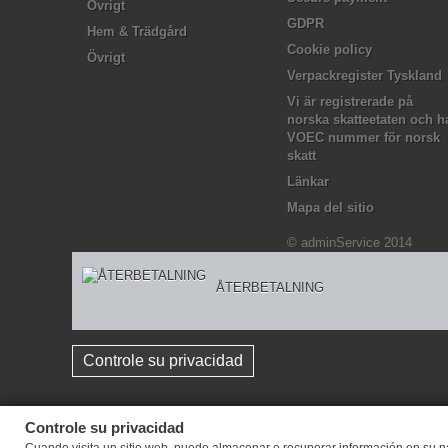
Övrigt
GDPR
Hem & Trädgård
Cookie policy
Övrigt
Verpackregister Tyskland
Vi är registrerade på
norska skatteetaten och h
VOEC nummer för norsk
skatt
Länkar
Mapa del sitio
© adminService 2014
ÅTERBETALNING
Controle su privacidad
Controle su privacidad