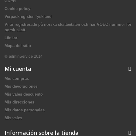
GDPR
Cookie policy
Verpackregister Tyskland
Vi är registrerade på norska skatteetaten och har VOEC nummer för
norsk skatt
Länkar
Mapa del sitio
© adminService 2014
Mi cuenta
Mis compras
Mis devoluciones
Mis vales descuento
Mis direcciones
Mis datos personales
Mis vales
Información sobre la tienda