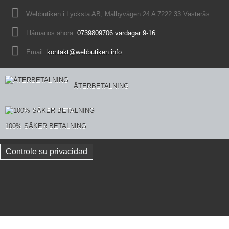
Webbutiken i Lycksta AB, Mälbyvägen 24 A 7222 33 Västerås
Llámanos ahora:
0739809706 vardagar 9-16
Email:
kontakt@webbutiken.info
ÅTERBETALNING
100% SÄKER BETALNING
Controle su privacidad