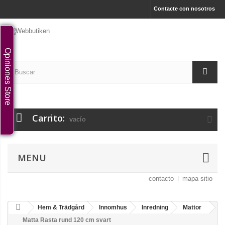
Contacte con nosotros
Opiniones Store
Carrito:
vacío
MENU
contacto
mapa sitio
Hem & Trädgård
Innomhus
Inredning
Mattor
Matta Rasta rund 120 cm svart