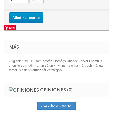
Añadir al carrito
Save
MÁS
Originalet RASTA som består. Ostbågsliknande korvar i bomulls
chenille som gör mattan så unik. Finns i 5 olika mått och många
färger. Maskintvättbar, tål värmegolv.
OPINIONES
(0)
Escribe una opinión