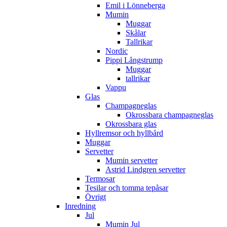
Emil i Lönneberga
Mumin
Muggar
Skålar
Tallrikar
Nordic
Pippi Långstrump
Muggar
tallrikar
Vappu
Glas
Champagneglas
Okrossbara champagneglas
Okrossbara glas
Hyllremsor och hyllbård
Muggar
Servetter
Mumin servetter
Astrid Lindgren servetter
Termosar
Tesilar och tomma tepåsar
Övrigt
Inredning
Jul
Mumin Jul