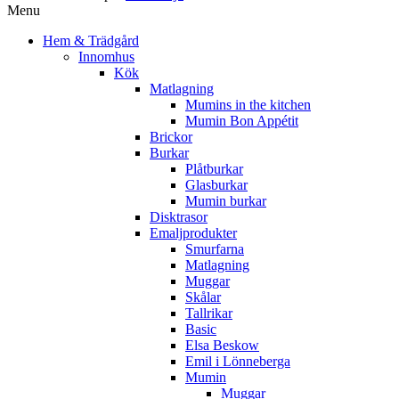
Menu
Hem & Trädgård
Innomhus
Kök
Matlagning
Mumins in the kitchen
Mumin Bon Appétit
Brickor
Burkar
Plåtburkar
Glasburkar
Mumin burkar
Disktrasor
Emaljprodukter
Smurfarna
Matlagning
Muggar
Skålar
Tallrikar
Basic
Elsa Beskow
Emil i Lönneberga
Mumin
Muggar