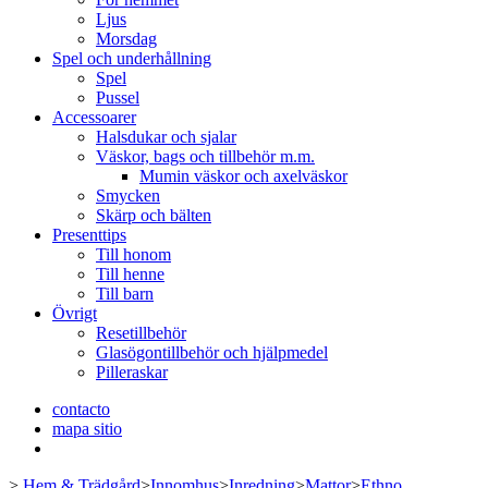
Ljus
Morsdag
Spel och underhållning
Spel
Pussel
Accessoarer
Halsdukar och sjalar
Väskor, bags och tillbehör m.m.
Mumin väskor och axelväskor
Smycken
Skärp och bälten
Presenttips
Till honom
Till henne
Till barn
Övrigt
Resetillbehör
Glasögontillbehör och hjälpmedel
Pilleraskar
contacto
mapa sitio
>
Hem & Trädgård
>
Innomhus
>
Inredning
>
Mattor
>
Ethno