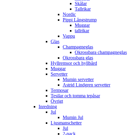
Skålar
Tallrikar
Nordic
Pippi Långstrump
Muggar
tallrikar
Vappu
Glas
Champagneglas
Okrossbara champagneglas
Okrossbara glas
Hyllremsor och hyllbård
Muggar
Servetter
Mumin servetter
Astrid Lindgren servetter
Termosar
Tesilar och tomma tepåsar
Övrigt
Inredning
Jul
Mumin Jul
Ljusmanschetter
Jul
2-pack