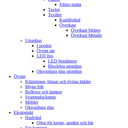
Ethno matta
Tavlor
Texilier
Kuddfodral
Överkast
Överkast Stripes
Överkast Metallo
Utomhus
I poolen
Övrigt ute
LED ljus
LED ljusslingor
Blockljus utomhus
Okrossbara glas utomhus
Övrigt
Klänningar, blusar och övriga kläder
Mygg fritt
Reflexer och lampor
Svampplockning
Möbler
Okrossbara glas
Ekologiskt
Hudvård
Oljor för kropp, ansikte och hår
För hemmet