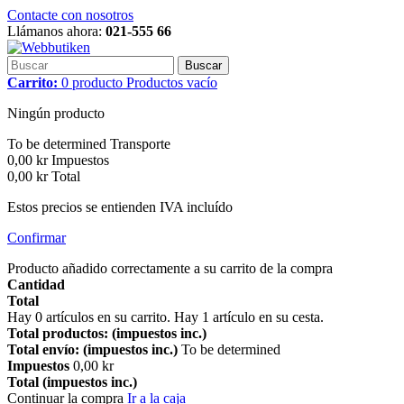
Contacte con nosotros
Llámanos ahora:
021-555 66
Buscar
Carrito:
0
producto
Productos
vacío
Ningún producto
To be determined
Transporte
0,00 kr
Impuestos
0,00 kr
Total
Estos precios se entienden IVA incluído
Confirmar
Producto añadido correctamente a su carrito de la compra
Cantidad
Total
Hay
0
artículos en su carrito.
Hay 1 artículo en su cesta.
Total productos: (impuestos inc.)
Total envío: (impuestos inc.)
To be determined
Impuestos
0,00 kr
Total (impuestos inc.)
Continuar la compra
Ir a la caja