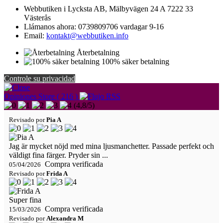
Webbutiken i Lycksta AB, Mälbyvägen 24 A 7222 33
Västerås
Llámanos ahora:
0739809706 vardagar 9-16
Email:
kontakt@webbutiken.info
Återbetalning
100% säker betalning
Controle su privacidad
Opiniones Store ( 216 )
(
4,8
/
5
)
Revisado por
Pia A
Jag är mycket nöjd med mina ljusmanchetter. Passade perfekt och
väldigt fina färger. Pryder sin ...
Compra verificada
05/04/2026
Revisado por
Frida A
Super fina
Compra verificada
15/03/2026
Revisado por
Alexandra M