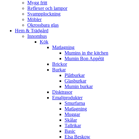
Mygg fritt
Reflexer och lampor
Svampplockning
Möbler
Okrossbara glas
Hem & Trädgård
Innomhus
Kök
Matlagning
Mumins in the kitchen
Mumin Bon Appétit
Brickor
Burkar
Plåtburkar
Glasburkar
Mumin burkar
Disktrasor
Emaljprodukter
Smurfarna
Matlagning
Muggar
Skålar
Tallrikar
Basic
Elsa Beskow