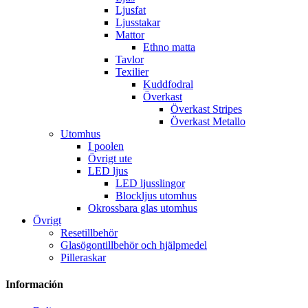
Ljusfat
Ljusstakar
Mattor
Ethno matta
Tavlor
Texilier
Kuddfodral
Överkast
Överkast Stripes
Överkast Metallo
Utomhus
I poolen
Övrigt ute
LED ljus
LED ljusslingor
Blockljus utomhus
Okrossbara glas utomhus
Övrigt
Resetillbehör
Glasögontillbehör och hjälpmedel
Pilleraskar
Información