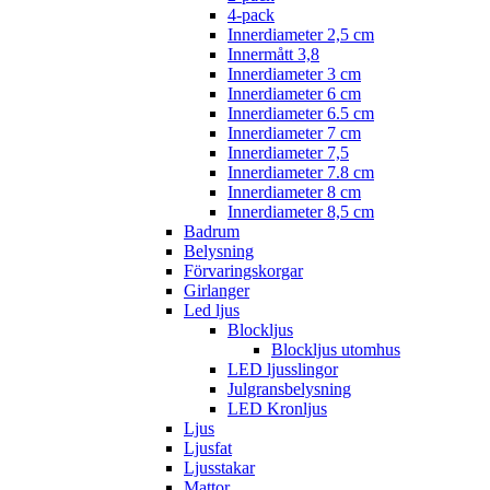
4-pack
Innerdiameter 2,5 cm
Innermått 3,8
Innerdiameter 3 cm
Innerdiameter 6 cm
Innerdiameter 6.5 cm
Innerdiameter 7 cm
Innerdiameter 7,5
Innerdiameter 7.8 cm
Innerdiameter 8 cm
Innerdiameter 8,5 cm
Badrum
Belysning
Förvaringskorgar
Girlanger
Led ljus
Blockljus
Blockljus utomhus
LED ljusslingor
Julgransbelysning
LED Kronljus
Ljus
Ljusfat
Ljusstakar
Mattor