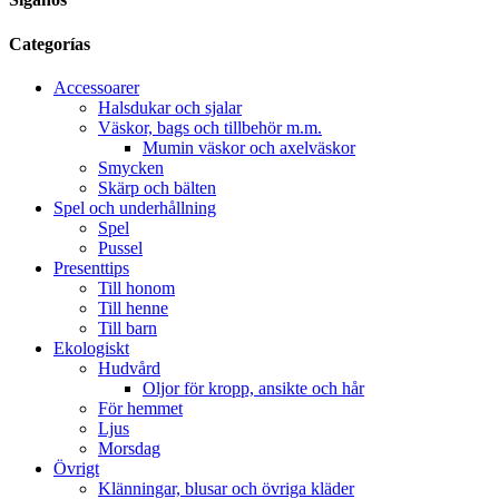
Categorías
Accessoarer
Halsdukar och sjalar
Väskor, bags och tillbehör m.m.
Mumin väskor och axelväskor
Smycken
Skärp och bälten
Spel och underhållning
Spel
Pussel
Presenttips
Till honom
Till henne
Till barn
Ekologiskt
Hudvård
Oljor för kropp, ansikte och hår
För hemmet
Ljus
Morsdag
Övrigt
Klänningar, blusar och övriga kläder