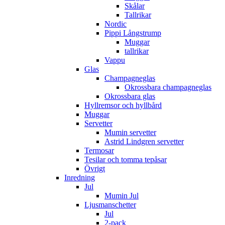
Skålar
Tallrikar
Nordic
Pippi Långstrump
Muggar
tallrikar
Vappu
Glas
Champagneglas
Okrossbara champagneglas
Okrossbara glas
Hyllremsor och hyllbård
Muggar
Servetter
Mumin servetter
Astrid Lindgren servetter
Termosar
Tesilar och tomma tepåsar
Övrigt
Inredning
Jul
Mumin Jul
Ljusmanschetter
Jul
2-pack