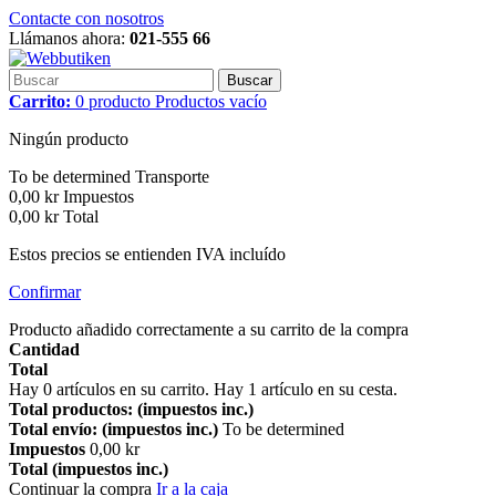
Contacte con nosotros
Llámanos ahora:
021-555 66
Buscar
Carrito:
0
producto
Productos
vacío
Ningún producto
To be determined
Transporte
0,00 kr
Impuestos
0,00 kr
Total
Estos precios se entienden IVA incluído
Confirmar
Producto añadido correctamente a su carrito de la compra
Cantidad
Total
Hay
0
artículos en su carrito.
Hay 1 artículo en su cesta.
Total productos: (impuestos inc.)
Total envío: (impuestos inc.)
To be determined
Impuestos
0,00 kr
Total (impuestos inc.)
Continuar la compra
Ir a la caja