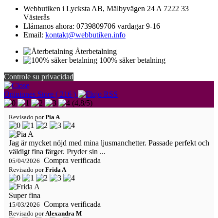
Webbutiken i Lycksta AB, Mälbyvägen 24 A 7222 33
Västerås
Llámanos ahora:
0739809706 vardagar 9-16
Email:
kontakt@webbutiken.info
Återbetalning
100% säker betalning
Controle su privacidad
Opiniones Store ( 216 )
(
4,8
/
5
)
Revisado por
Pia A
Jag är mycket nöjd med mina ljusmanchetter. Passade perfekt och
väldigt fina färger. Pryder sin ...
Compra verificada
05/04/2026
Revisado por
Frida A
Super fina
Compra verificada
15/03/2026
Revisado por
Alexandra M