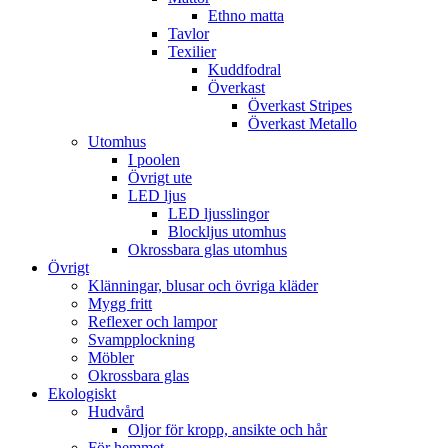
Ethno matta
Tavlor
Texilier
Kuddfodral
Överkast
Överkast Stripes
Överkast Metallo
Utomhus
I poolen
Övrigt ute
LED ljus
LED ljusslingor
Blockljus utomhus
Okrossbara glas utomhus
Övrigt
Klänningar, blusar och övriga kläder
Mygg fritt
Reflexer och lampor
Svampplockning
Möbler
Okrossbara glas
Ekologiskt
Hudvård
Oljor för kropp, ansikte och hår
För hemmet