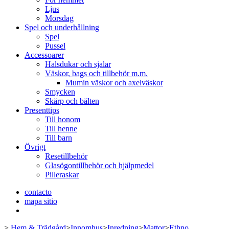
Ljus
Morsdag
Spel och underhållning
Spel
Pussel
Accessoarer
Halsdukar och sjalar
Väskor, bags och tillbehör m.m.
Mumin väskor och axelväskor
Smycken
Skärp och bälten
Presenttips
Till honom
Till henne
Till barn
Övrigt
Resetillbehör
Glasögontillbehör och hjälpmedel
Pilleraskar
contacto
mapa sitio
>
Hem & Trädgård
>
Innomhus
>
Inredning
>
Mattor
>
Ethno