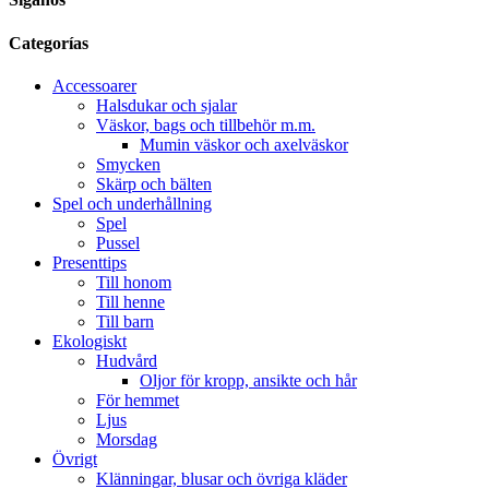
Categorías
Accessoarer
Halsdukar och sjalar
Väskor, bags och tillbehör m.m.
Mumin väskor och axelväskor
Smycken
Skärp och bälten
Spel och underhållning
Spel
Pussel
Presenttips
Till honom
Till henne
Till barn
Ekologiskt
Hudvård
Oljor för kropp, ansikte och hår
För hemmet
Ljus
Morsdag
Övrigt
Klänningar, blusar och övriga kläder