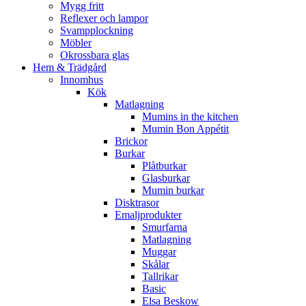
Mygg fritt
Reflexer och lampor
Svampplockning
Möbler
Okrossbara glas
Hem & Trädgård
Innomhus
Kök
Matlagning
Mumins in the kitchen
Mumin Bon Appétit
Brickor
Burkar
Plåtburkar
Glasburkar
Mumin burkar
Disktrasor
Emaljprodukter
Smurfarna
Matlagning
Muggar
Skålar
Tallrikar
Basic
Elsa Beskow