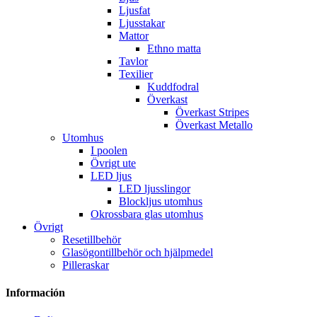
Ljusfat
Ljusstakar
Mattor
Ethno matta
Tavlor
Texilier
Kuddfodral
Överkast
Överkast Stripes
Överkast Metallo
Utomhus
I poolen
Övrigt ute
LED ljus
LED ljusslingor
Blockljus utomhus
Okrossbara glas utomhus
Övrigt
Resetillbehör
Glasögontillbehör och hjälpmedel
Pilleraskar
Información