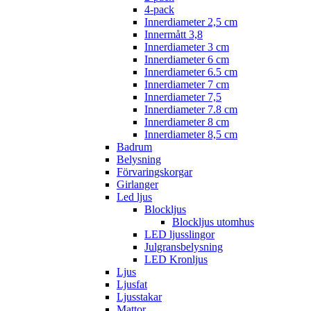
4-pack
Innerdiameter 2,5 cm
Innermått 3,8
Innerdiameter 3 cm
Innerdiameter 6 cm
Innerdiameter 6.5 cm
Innerdiameter 7 cm
Innerdiameter 7,5
Innerdiameter 7.8 cm
Innerdiameter 8 cm
Innerdiameter 8,5 cm
Badrum
Belysning
Förvaringskorgar
Girlanger
Led ljus
Blockljus
Blockljus utomhus
LED ljusslingor
Julgransbelysning
LED Kronljus
Ljus
Ljusfat
Ljusstakar
Mattor