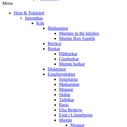
Menu
Hem & Trädgård
Innomhus
Kök
Matlagning
Mumins in the kitchen
Mumin Bon Appétit
Brickor
Burkar
Plåtburkar
Glasburkar
Mumin burkar
Disktrasor
Emaljprodukter
Smurfarna
Matlagning
Muggar
Skålar
Tallrikar
Basic
Elsa Beskow
Emil i Lönneberga
Mumin
Muggar