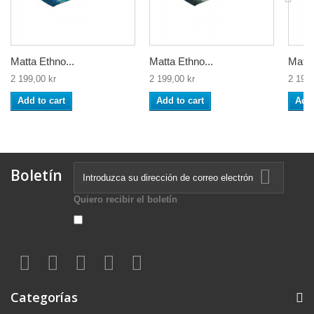
Matta Ethno...
Matta Ethno...
Matta
2 199,00 kr
2 199,00 kr
2 199,
Add to cart
Add to cart
Add 
Boletín
Quiero recibir el boletín
Categorías