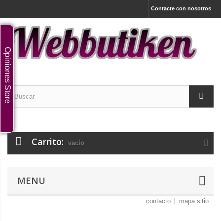
Contacte con nosotros
Opiniones Store
Carrito:
vacío
MENU
contacto
mapa sitio