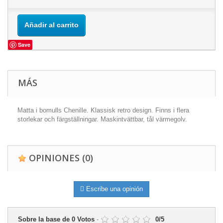
Añadir al carrito
Save
MÁS
Matta i bomulls Chenille. Klassisk retro design. Finns i flera
storlekar och färgställningar. Maskintvättbar, tål värmegolv.
OPINIONES
(0)
Escribe una opinión
Sobre la base de
0
Votos
-
0
/
5