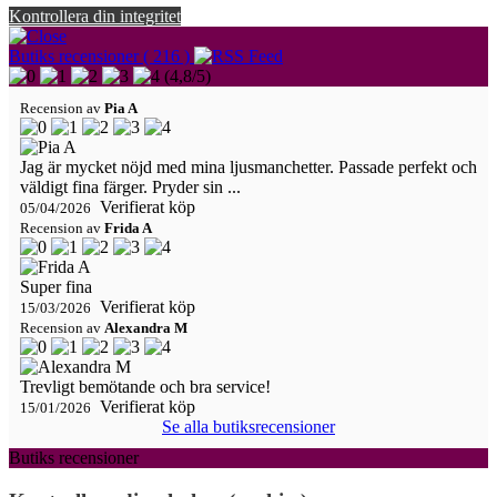
Kontrollera din integritet
Butiks recensioner ( 216 )
(
4,8
/
5
)
Recension av
Pia A
Jag är mycket nöjd med mina ljusmanchetter. Passade perfekt och
väldigt fina färger. Pryder sin ...
Verifierat köp
05/04/2026
Recension av
Frida A
Super fina
Verifierat köp
15/03/2026
Recension av
Alexandra M
Trevligt bemötande och bra service!
Verifierat köp
15/01/2026
Se alla butiksrecensioner
Butiks recensioner