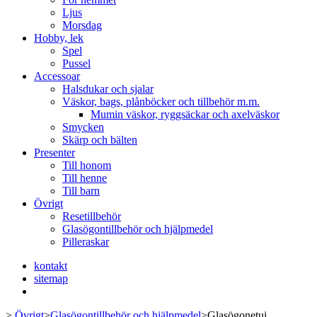
Ljus
Morsdag
Hobby, lek
Spel
Pussel
Accessoar
Halsdukar och sjalar
Väskor, bags, plånböcker och tillbehör m.m.
Mumin väskor, ryggsäckar och axelväskor
Smycken
Skärp och bälten
Presenter
Till honom
Till henne
Till barn
Övrigt
Resetillbehör
Glasögontillbehör och hjälpmedel
Pilleraskar
kontakt
sitemap
>
Övrigt
>
Glasögontillbehör och hjälpmedel
>
Glasögonetui