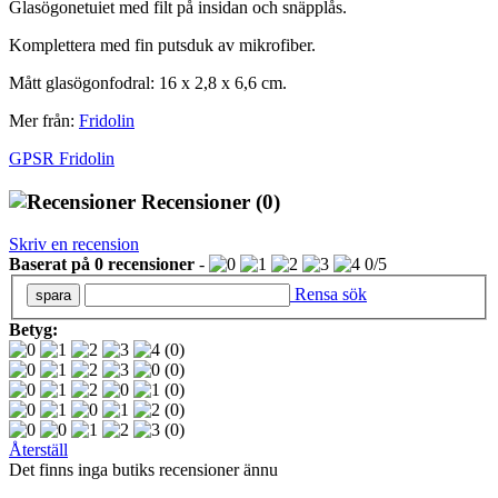
Glasögonetuiet med filt på insidan och snäpplås.
Komplettera med fin putsduk av mikrofiber.
Mått glasögonfodral:
16 x 2,8 x 6,6
cm.
Mer från:
Fridolin
GPSR Fridolin
Recensioner
(0)
Skriv en recension
Baserat på
0
recensioner
-
0
/
5
Rensa sök
Betyg:
(0)
(0)
(0)
(0)
(0)
Återställ
Det finns inga butiks recensioner ännu