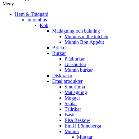
Meny
Hem & Trädgård
Innomhus
Kök
Matlagning och bakning
Mumins in the kitchen
Mumin Bon Appétit
Brickor
Burkar
Plåtburkar
Glasburkar
Mumin burkar
Disktrasor
Emaljprodukter
Smurfarna
Matlagning
Muggar
Skålar
Tallrikar
Basic
Elsa Beskow
Emil i Lönneberga
Mumin
Muggar