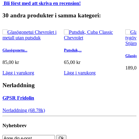
Bli först med att skriva en recension!
30 andra produkter i samma kategori:
Glasögonetu...
Putsduk,...
Glasögo
85,00 kr
65,00 kr
189,00
Lägg i varukorg
Lägg i varukorg
Lägg i
Nerladdning
GPSR Fridolin
Nerladdning (68.78k)
Nyhetsbrev
Ok