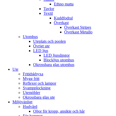
Ethno matta
Tavlor
Textil
Kuddfodral
Överkast
Överkast Stripes
Överkast Metallo
Utomhus
Uteplats och poolen
Övrigt ute
LED ljus
LED ljusslingor
Blockljus utomhus
Okrossbara glas utomhus
Ute
Fritidskbyxa
Mygg fritt
Reflexer och lampor
Svampplockning
Utemöbler
Okrossbara glas ute
Miljövänligt
Hudvård
Oljor för kropp, ansikte och hår
För hemmet