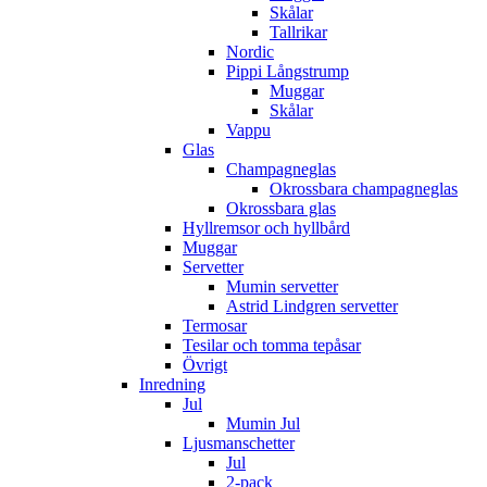
Skålar
Tallrikar
Nordic
Pippi Långstrump
Muggar
Skålar
Vappu
Glas
Champagneglas
Okrossbara champagneglas
Okrossbara glas
Hyllremsor och hyllbård
Muggar
Servetter
Mumin servetter
Astrid Lindgren servetter
Termosar
Tesilar och tomma tepåsar
Övrigt
Inredning
Jul
Mumin Jul
Ljusmanschetter
Jul
2-pack