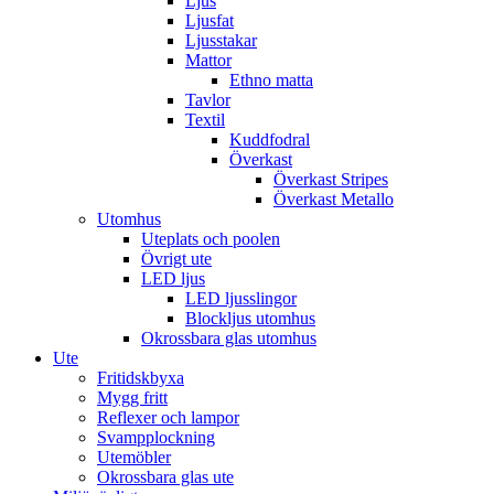
Ljus
Ljusfat
Ljusstakar
Mattor
Ethno matta
Tavlor
Textil
Kuddfodral
Överkast
Överkast Stripes
Överkast Metallo
Utomhus
Uteplats och poolen
Övrigt ute
LED ljus
LED ljusslingor
Blockljus utomhus
Okrossbara glas utomhus
Ute
Fritidskbyxa
Mygg fritt
Reflexer och lampor
Svampplockning
Utemöbler
Okrossbara glas ute