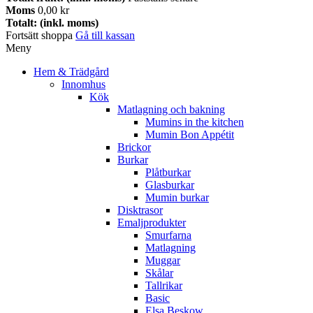
Moms
0,00 kr
Totalt: (inkl. moms)
Fortsätt shoppa
Gå till kassan
Meny
Hem & Trädgård
Innomhus
Kök
Matlagning och bakning
Mumins in the kitchen
Mumin Bon Appétit
Brickor
Burkar
Plåtburkar
Glasburkar
Mumin burkar
Disktrasor
Emaljprodukter
Smurfarna
Matlagning
Muggar
Skålar
Tallrikar
Basic
Elsa Beskow