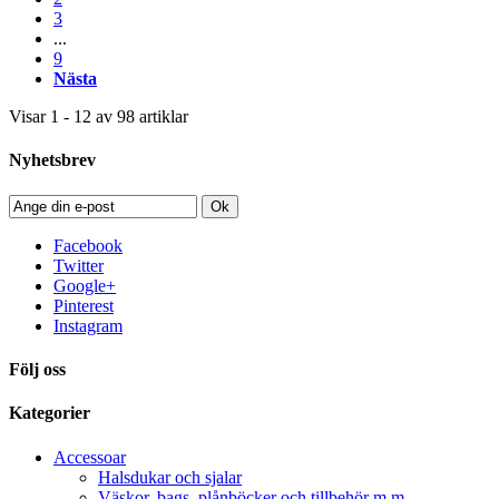
3
...
9
Nästa
Visar 1 - 12 av 98 artiklar
Nyhetsbrev
Ok
Facebook
Twitter
Google+
Pinterest
Instagram
Följ oss
Kategorier
Accessoar
Halsdukar och sjalar
Väskor, bags, plånböcker och tillbehör m.m.