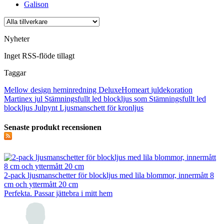
Galison
Nyheter
Inget RSS-flöde tillagt
Taggar
Mellow design
heminredning
DeluxeHomeart
juldekoration
Martinex
jul
Stämningsfullt led blockljus som
Stämningsfullt led
blockljus
Julpynt
Ljusmanschett för kronljus
Senaste produkt recensionen
2-pack ljusmanschetter för blockljus med lila blommor, innermått 8
cm och yttermått 20 cm
Perfekta. Passar jättebra i mitt hem