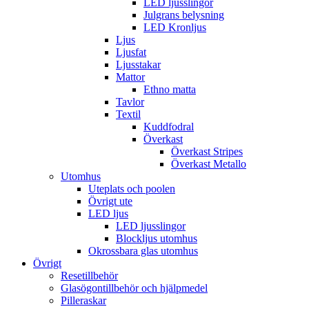
LED ljusslingor
Julgrans belysning
LED Kronljus
Ljus
Ljusfat
Ljusstakar
Mattor
Ethno matta
Tavlor
Textil
Kuddfodral
Överkast
Överkast Stripes
Överkast Metallo
Utomhus
Uteplats och poolen
Övrigt ute
LED ljus
LED ljusslingor
Blockljus utomhus
Okrossbara glas utomhus
Övrigt
Resetillbehör
Glasögontillbehör och hjälpmedel
Pilleraskar