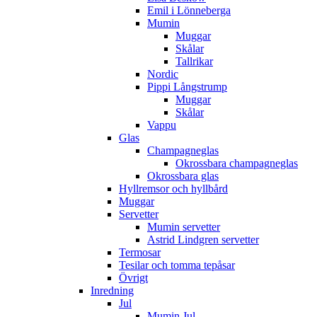
Emil i Lönneberga
Mumin
Muggar
Skålar
Tallrikar
Nordic
Pippi Långstrump
Muggar
Skålar
Vappu
Glas
Champagneglas
Okrossbara champagneglas
Okrossbara glas
Hyllremsor och hyllbård
Muggar
Servetter
Mumin servetter
Astrid Lindgren servetter
Termosar
Tesilar och tomma tepåsar
Övrigt
Inredning
Jul
Mumin Jul