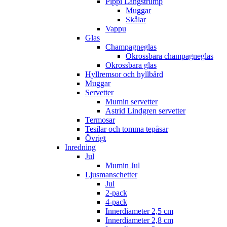
Pippi Långstrump
Muggar
Skålar
Vappu
Glas
Champagneglas
Okrossbara champagneglas
Okrossbara glas
Hyllremsor och hyllbård
Muggar
Servetter
Mumin servetter
Astrid Lindgren servetter
Termosar
Tesilar och tomma tepåsar
Övrigt
Inredning
Jul
Mumin Jul
Ljusmanschetter
Jul
2-pack
4-pack
Innerdiameter 2,5 cm
Innerdiameter 2,8 cm