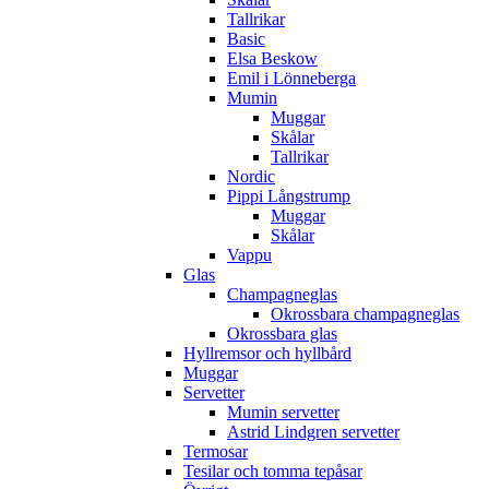
Tallrikar
Basic
Elsa Beskow
Emil i Lönneberga
Mumin
Muggar
Skålar
Tallrikar
Nordic
Pippi Långstrump
Muggar
Skålar
Vappu
Glas
Champagneglas
Okrossbara champagneglas
Okrossbara glas
Hyllremsor och hyllbård
Muggar
Servetter
Mumin servetter
Astrid Lindgren servetter
Termosar
Tesilar och tomma tepåsar