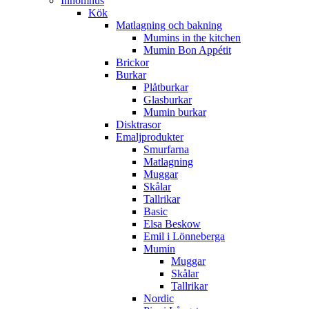
Innomhus
Kök
Matlagning och bakning
Mumins in the kitchen
Mumin Bon Appétit
Brickor
Burkar
Plåtburkar
Glasburkar
Mumin burkar
Disktrasor
Emaljprodukter
Smurfarna
Matlagning
Muggar
Skålar
Tallrikar
Basic
Elsa Beskow
Emil i Lönneberga
Mumin
Muggar
Skålar
Tallrikar
Nordic