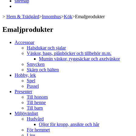
sitemap
>
Hem & Trädgård
>
Innomhus
>
Kök
>
Emaljprodukter
Emaljprodukter
Accessoar
Halsdukar och sjalar
Väskor, bags, plånböcker och tillbehör m.m.
Mumin väskor, ryggsäckar och axelväskor
Smycken
Skärp och bälten
Hobby, lek
Spel
Pussel
Presenter
Till honom
Till henne
Till barn
Miljövänligt
Hudvård
Oljor för kropp, ansikte och hår
För hemmet
Ljus