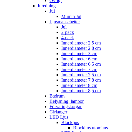
Övrigt
Inredning
Jul
Mumin Jul
Ljusmanschetter
Jul
2-pack
4-pack
Innerdiameter 2,5 cm
Innerdiameter 2,8 cm
Innerdiameter 3 cm
Innerdiameter 6 cm
Innerdiameter 6.5 cm
Innerdiameter 7 cm
Innerdiameter 7,5 cm
Innerdiameter 7.8 cm
Innerdiameter 8 cm
Innerdiameter 8,5 cm
Badrum
Belysning, lampor
Förvaringskorgar
Girlanger
LED Ljus
Blockljus
Blockljus utomhus