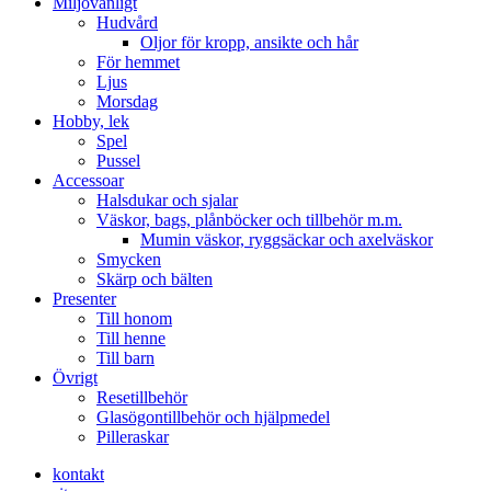
Miljövänligt
Hudvård
Oljor för kropp, ansikte och hår
För hemmet
Ljus
Morsdag
Hobby, lek
Spel
Pussel
Accessoar
Halsdukar och sjalar
Väskor, bags, plånböcker och tillbehör m.m.
Mumin väskor, ryggsäckar och axelväskor
Smycken
Skärp och bälten
Presenter
Till honom
Till henne
Till barn
Övrigt
Resetillbehör
Glasögontillbehör och hjälpmedel
Pilleraskar
kontakt