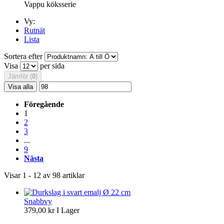
Vappu köksserie
Vy:
Rutnät
Lista
Sortera efter
Visa
per sida
Jämför (
0
)
Visa alla
Föregående
1
2
3
...
9
Nästa
Visar 1 - 12 av 98 artiklar
Snabbvy
379,00 kr
I Lager