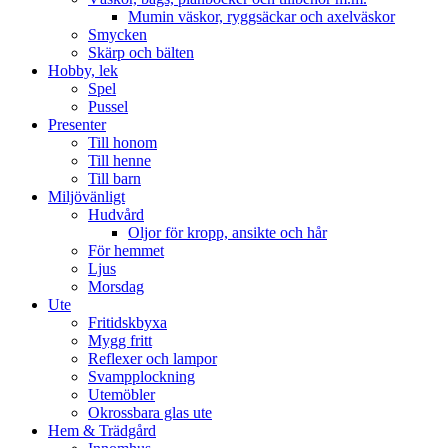
Mumin väskor, ryggsäckar och axelväskor
Smycken
Skärp och bälten
Hobby, lek
Spel
Pussel
Presenter
Till honom
Till henne
Till barn
Miljövänligt
Hudvård
Oljor för kropp, ansikte och hår
För hemmet
Ljus
Morsdag
Ute
Fritidskbyxa
Mygg fritt
Reflexer och lampor
Svampplockning
Utemöbler
Okrossbara glas ute
Hem & Trädgård