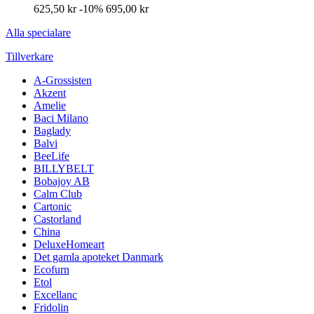
625,50 kr
-10%
695,00 kr
Alla specialare
Tillverkare
A-Grossisten
Akzent
Amelie
Baci Milano
Baglady
Balvi
BeeLife
BILLYBELT
Bobajoy AB
Calm Club
Cartonic
Castorland
China
DeluxeHomeart
Det gamla apoteket Danmark
Ecofurn
Etol
Excellanc
Fridolin