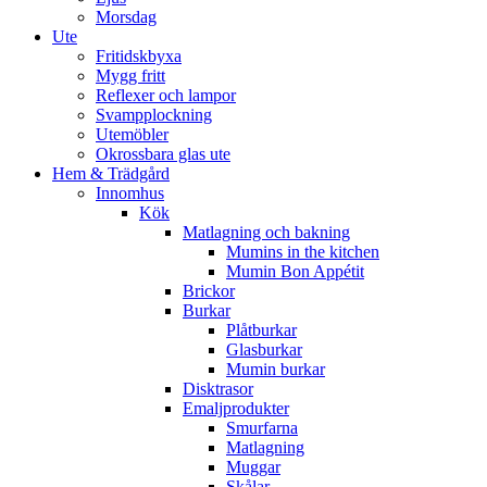
Morsdag
Ute
Fritidskbyxa
Mygg fritt
Reflexer och lampor
Svampplockning
Utemöbler
Okrossbara glas ute
Hem & Trädgård
Innomhus
Kök
Matlagning och bakning
Mumins in the kitchen
Mumin Bon Appétit
Brickor
Burkar
Plåtburkar
Glasburkar
Mumin burkar
Disktrasor
Emaljprodukter
Smurfarna
Matlagning
Muggar
Skålar