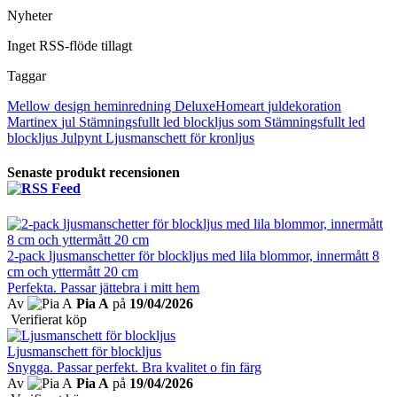
Nyheter
Inget RSS-flöde tillagt
Taggar
Mellow design
heminredning
DeluxeHomeart
juldekoration
Martinex
jul
Stämningsfullt led blockljus som
Stämningsfullt led
blockljus
Julpynt
Ljusmanschett för kronljus
Senaste produkt recensionen
2-pack ljusmanschetter för blockljus med lila blommor, innermått 8
cm och yttermått 20 cm
Perfekta. Passar jättebra i mitt hem
Av
Pia A
på
19/04/2026
Verifierat köp
Ljusmanschett för blockljus
Snygga. Passar perfekt. Bra kvalitet o fin färg
Av
Pia A
på
19/04/2026