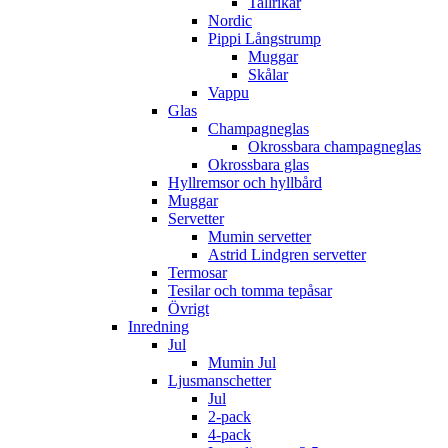
Tallrikar
Nordic
Pippi Långstrump
Muggar
Skålar
Vappu
Glas
Champagneglas
Okrossbara champagneglas
Okrossbara glas
Hyllremsor och hyllbård
Muggar
Servetter
Mumin servetter
Astrid Lindgren servetter
Termosar
Tesilar och tomma tepåsar
Övrigt
Inredning
Jul
Mumin Jul
Ljusmanschetter
Jul
2-pack
4-pack