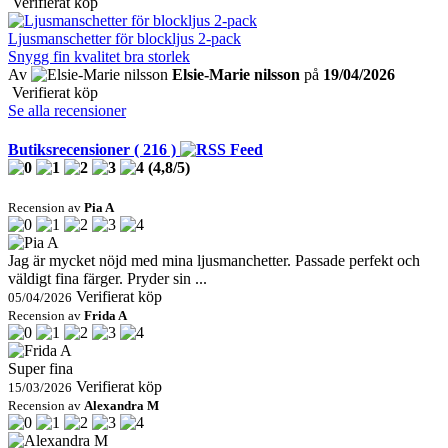
Verifierat köp
Ljusmanschetter för blockljus 2-pack
Snygg fin kvalitet bra storlek
Av
Elsie-Marie nilsson
på
19/04/2026
Verifierat köp
Se alla recensioner
Butiksrecensioner ( 216 )
(
4,8
/
5
)
Recension av
Pia A
Jag är mycket nöjd med mina ljusmanchetter. Passade perfekt och
väldigt fina färger. Pryder sin ...
Verifierat köp
05/04/2026
Recension av
Frida A
Super fina
Verifierat köp
15/03/2026
Recension av
Alexandra M