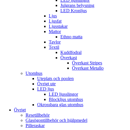
LED ljusslingor
Julgrans belysning
LED Kronljus
Ljus
Ljusfat
Ljusstakar
Mattor
Ethno matta
Tavlor
Textil
Kuddfodral
Överkast
Överkast Stripes
Överkast Metallo
Utomhus
Uteplats och poolen
Övrigt ute
LED ljus
LED ljusslingor
Blockljus utomhus
Okrossbara glas utomhus
Övrigt
Resetillbehör
Glasögontillbehör och hjälpmedel
Pilleraskar