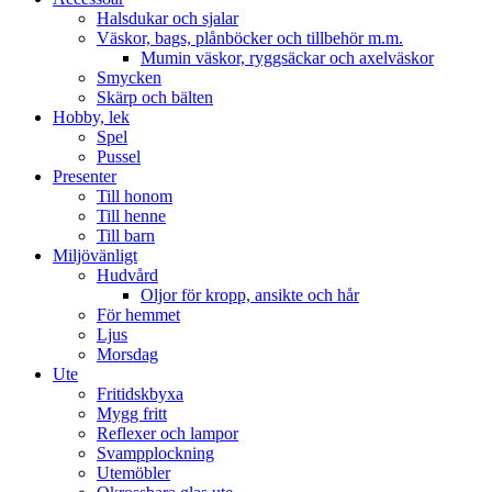
Halsdukar och sjalar
Väskor, bags, plånböcker och tillbehör m.m.
Mumin väskor, ryggsäckar och axelväskor
Smycken
Skärp och bälten
Hobby, lek
Spel
Pussel
Presenter
Till honom
Till henne
Till barn
Miljövänligt
Hudvård
Oljor för kropp, ansikte och hår
För hemmet
Ljus
Morsdag
Ute
Fritidskbyxa
Mygg fritt
Reflexer och lampor
Svampplockning
Utemöbler