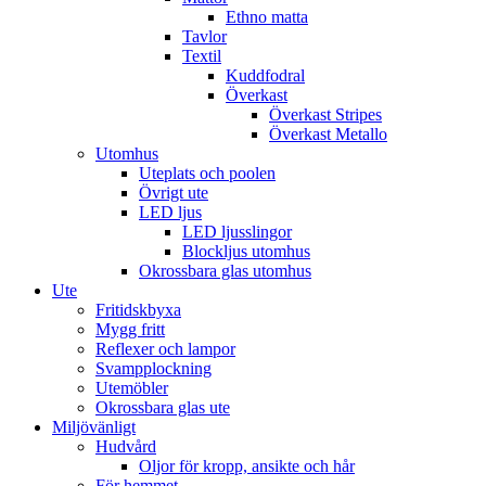
Ethno matta
Tavlor
Textil
Kuddfodral
Överkast
Överkast Stripes
Överkast Metallo
Utomhus
Uteplats och poolen
Övrigt ute
LED ljus
LED ljusslingor
Blockljus utomhus
Okrossbara glas utomhus
Ute
Fritidskbyxa
Mygg fritt
Reflexer och lampor
Svampplockning
Utemöbler
Okrossbara glas ute
Miljövänligt
Hudvård
Oljor för kropp, ansikte och hår
För hemmet