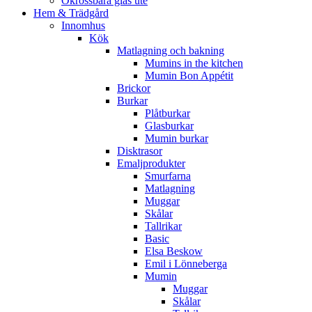
Okrossbara glas ute
Hem & Trädgård
Innomhus
Kök
Matlagning och bakning
Mumins in the kitchen
Mumin Bon Appétit
Brickor
Burkar
Plåtburkar
Glasburkar
Mumin burkar
Disktrasor
Emaljprodukter
Smurfarna
Matlagning
Muggar
Skålar
Tallrikar
Basic
Elsa Beskow
Emil i Lönneberga
Mumin
Muggar
Skålar