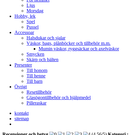
Ljus
Morsdag
Hobby, lek
Spel
Pussel
Accessoar
Halsdukar och sjalar
Väskor, bags, plånböcker och tillbehör m.m.
Mumin väskor, ryggsäckar och axelväskor
Smycken
Skärp och bälten
Presenter
Till honom
Till henne
Till barn
Övrigt
Resetillbehör
Glasögontillbehör och hjälpmedel
Pilleraskar
kontakt
sitemap
Recensioner och betyg
(
4,56
/
5
)
Kategori :