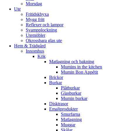
Morsdag
Ute
Fritidskbyxa
Mygg fritt
Reflexer och lampor
Svampplockning
Utemöbler
Okrossbara glas ute
Hem & Trädgård
Innomhus
Kök
Matlagning och bakning
Mumins in the kitchen
Mumin Bon Appétit
Brickor
Burkar
Plåtburkar
Glasburkar
Mumin burkar
Disktrasor
Emaljprodukter
Smurfarna
Matlagning
Muggar
Skålar