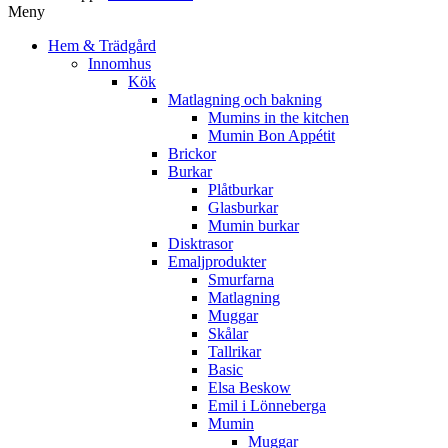
Meny
Hem & Trädgård
Innomhus
Kök
Matlagning och bakning
Mumins in the kitchen
Mumin Bon Appétit
Brickor
Burkar
Plåtburkar
Glasburkar
Mumin burkar
Disktrasor
Emaljprodukter
Smurfarna
Matlagning
Muggar
Skålar
Tallrikar
Basic
Elsa Beskow
Emil i Lönneberga
Mumin
Muggar