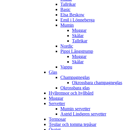
Tallrikar
Basic
Elsa Beskow
Emil i Lönneberga
Mumin
Muggar
Skålar
Tallrikar
Nordic
Pippi Långstrump
Muggar
Skålar
Vappu
Glas
Champagneglas
Okrossbara champagneglas
Okrossbara glas
Hyllremsor och hyllbård
Muggar
Servetter
Mumin servetter
Astrid Lindgren servetter
Termosar
Tesilar och tomma tepåsar
Övrigt