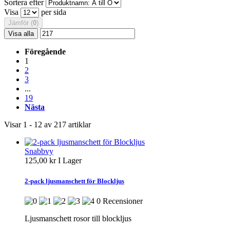
Sortera efter
Visa
per sida
Jämför (
0
)
Visa alla
Föregående
1
2
3
...
19
Nästa
Visar 1 - 12 av 217 artiklar
Snabbvy
125,00 kr
I Lager
2-pack ljusmanschett för Blockljus
0 Recensioner
Ljusmanschett rosor till blockljus