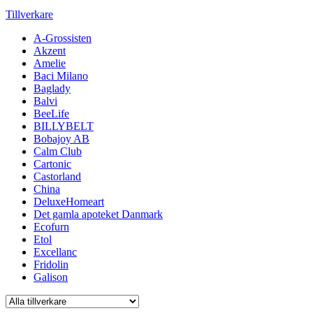
Tillverkare
A-Grossisten
Akzent
Amelie
Baci Milano
Baglady
Balvi
BeeLife
BILLYBELT
Bobajoy AB
Calm Club
Cartonic
Castorland
China
DeluxeHomeart
Det gamla apoteket Danmark
Ecofurn
Etol
Excellanc
Fridolin
Galison