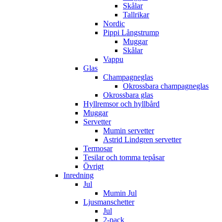
Skålar
Tallrikar
Nordic
Pippi Långstrump
Muggar
Skålar
Vappu
Glas
Champagneglas
Okrossbara champagneglas
Okrossbara glas
Hyllremsor och hyllbård
Muggar
Servetter
Mumin servetter
Astrid Lindgren servetter
Termosar
Tesilar och tomma tepåsar
Övrigt
Inredning
Jul
Mumin Jul
Ljusmanschetter
Jul
2-pack