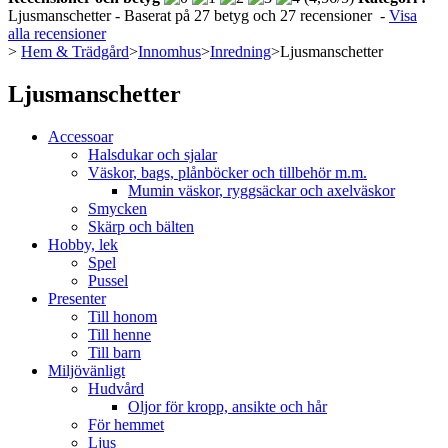
Ljusmanschetter
- Baserat på
27
betyg och
27
recensioner
-
Visa
alla recensioner
>
Hem & Trädgård
>
Innomhus
>
Inredning
>
Ljusmanschetter
Ljusmanschetter
Accessoar
Halsdukar och sjalar
Väskor, bags, plånböcker och tillbehör m.m.
Mumin väskor, ryggsäckar och axelväskor
Smycken
Skärp och bälten
Hobby, lek
Spel
Pussel
Presenter
Till honom
Till henne
Till barn
Miljövänligt
Hudvård
Oljor för kropp, ansikte och hår
För hemmet
Ljus