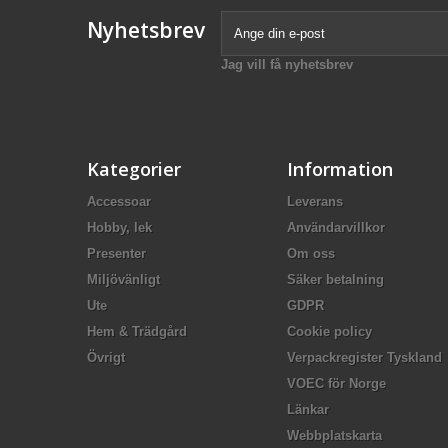
Nyhetsbrev
Jag vill få nyhetsbrev
Kategorier
Information
Accessoar
Leverans
Hobby, lek
Användarvillkor
Presenter
Om oss
Miljövänligt
Säker betalning
Ute
GDPR
Hem & Trädgård
Cookie policy
Övrigt
Verpackregister Tyskland
VOEC för Norge
Länkar
Webbplatskarta