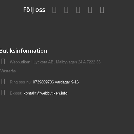
Följ oss
Butiksinformation
Webbutiken i Lycksta AB, Mälbyvägen 24 A 7222 33
Västerås
Ring oss nu:
0739809706 vardagar 9-16
E-post:
kontakt@webbutiken.info