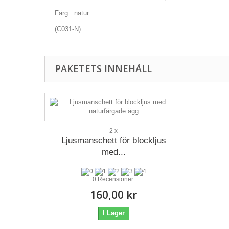
Färg: natur
(C031-N)
PAKETETS INNEHÅLL
2 x
Ljusmanschett för blockljus
med...
0 Recensioner
160,00 kr
I Lager