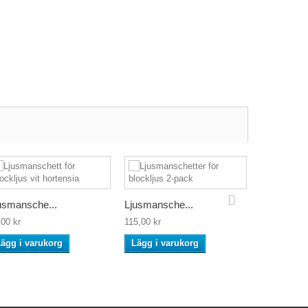
usmansche...
Ljusmansche...
Ljusmansc
,00 kr
115,00 kr
220,00 kr
ägg i varukorg
Lägg i varukorg
Lägg i va