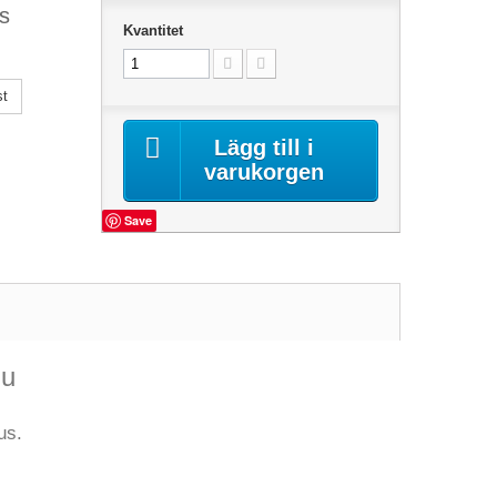
us
Kvantitet
st
Lägg till i
varukorgen
Save
du
us.