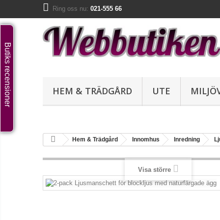
Ring oss nu:
021-555 66
Butiks recensioner
HEM & TRÄDGÅRD
UTE
MILJÖ
Hem & Trädgård
Innomhus
Inredning
L
Visa större