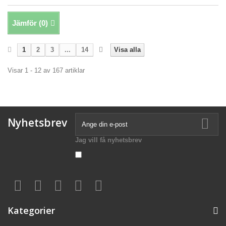
Jämför (
0
)
1
2
3
...
14
Visa alla
Visar 1 - 12 av 167 artiklar
Nyhetsbrev
Jag vill få nyhetsbrev
Kategorier