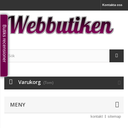
Kontakta oss
Butiks recensioner
Varukorg
(Tom)
MENY
kontakt
sitemap