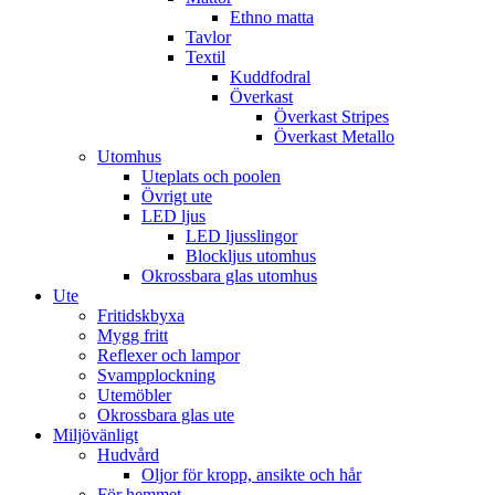
Ethno matta
Tavlor
Textil
Kuddfodral
Överkast
Överkast Stripes
Överkast Metallo
Utomhus
Uteplats och poolen
Övrigt ute
LED ljus
LED ljusslingor
Blockljus utomhus
Okrossbara glas utomhus
Ute
Fritidskbyxa
Mygg fritt
Reflexer och lampor
Svampplockning
Utemöbler
Okrossbara glas ute
Miljövänligt
Hudvård
Oljor för kropp, ansikte och hår
För hemmet