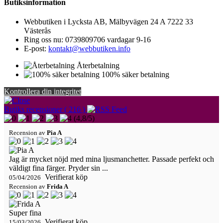
Butiksinformation
Webbutiken i Lycksta AB, Mälbyvägen 24 A 7222 33
Västerås
Ring oss nu:
0739809706 vardagar 9-16
E-post:
kontakt@webbutiken.info
Återbetalning
100% säker betalning
Kontrollera din integritet
Butiks recensioner ( 216 )
(
4,8
/
5
)
Recension av
Pia A
Jag är mycket nöjd med mina ljusmanchetter. Passade perfekt och
väldigt fina färger. Pryder sin ...
Verifierat köp
05/04/2026
Recension av
Frida A
Super fina
Verifierat köp
15/03/2026