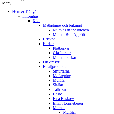
Meny
Hem & Trädgård
Innomhus
Kök
Matlagning och bakning
Mumins in the kitchen
Mumin Bon Appétit
Brickor
Burkar
Plåtburkar
Glasburkar
Mumin burkar
Disktrasor
Emaljprodukter
Smurfarna
Matlagning
Muggar
Skålar
Tallrikar
Basic
Elsa Beskow
Emil i Lönneberga
Mumin
Muggar