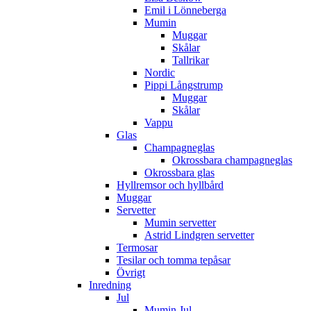
Emil i Lönneberga
Mumin
Muggar
Skålar
Tallrikar
Nordic
Pippi Långstrump
Muggar
Skålar
Vappu
Glas
Champagneglas
Okrossbara champagneglas
Okrossbara glas
Hyllremsor och hyllbård
Muggar
Servetter
Mumin servetter
Astrid Lindgren servetter
Termosar
Tesilar och tomma tepåsar
Övrigt
Inredning
Jul
Mumin Jul