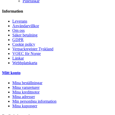
Pilleraskar
Information
Leverans
Användarvillkor
Om oss
Säker betalning
GDPR
Cookie policy
Verpackregister Tyskland
VOEC för Norge
Länkar
Webbplatskarta
Mitt konto
Mina beställningar
Mina varureturer
Mina kreditnotor
Mina adresser
Min personliga information
Mina kuponger