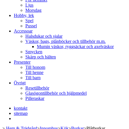
Ljus
Morsdag
Hobby, lek
Spel
Pussel
Accessoar
Halsdukar och sjalar
Väskor, bags, plånböcker och tillbehör m.m.
Mumin väskor, ryggsäckar och axelväskor
Smycken
Skärp och bälten
Presenter
Till honom
Till henne
Till barn
Övrigt
Resetillbehör
Glasögontillbehör och hjälpmedel
Pilleraskar
kontakt
sitemap
>
Hem & Trädgård
>
Innomhus
>
Kök
>
Burkar
>
Plåtburkar