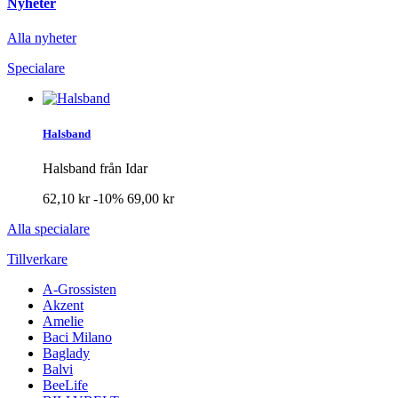
Nyheter
Alla nyheter
Specialare
Halsband
Halsband från Idar
62,10 kr
-10%
69,00 kr
Alla specialare
Tillverkare
A-Grossisten
Akzent
Amelie
Baci Milano
Baglady
Balvi
BeeLife