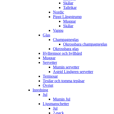
Skålar
Tallrikar
Nordic
Pippi Långstrump
Muggar
Skålar
Vappu
Glas
Champagneglas
Okrossbara champagneglas
Okrossbara glas
Hyllremsor och hyllbård
Muggar
Servetter
Mumin servetter
Astrid Lindgren servetter
Termosar
Tesilar och tomma tepåsar
Övrigt
Inredning
Jul
Mumin Jul
Ljusmanschetter
Jul
2-pack