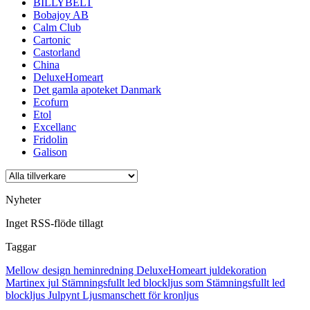
BILLYBELT
Bobajoy AB
Calm Club
Cartonic
Castorland
China
DeluxeHomeart
Det gamla apoteket Danmark
Ecofurn
Etol
Excellanc
Fridolin
Galison
Nyheter
Inget RSS-flöde tillagt
Taggar
Mellow design
heminredning
DeluxeHomeart
juldekoration
Martinex
jul
Stämningsfullt led blockljus som
Stämningsfullt led
blockljus
Julpynt
Ljusmanschett för kronljus