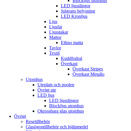
Blockljus utomhus
LED ljusslingor
Julgrans belysning
LED Kronljus
Ljus
Ljusfat
Ljusstakar
Mattor
Ethno matta
Tavlor
Textil
Kuddfodral
Överkast
Överkast Stripes
Överkast Metallo
Utomhus
Uteplats och poolen
Övrigt ute
LED ljus
LED ljusslingor
Blockljus utomhus
Okrossbara glas utomhus
Övrigt
Resetillbehör
Glasögontillbehör och hjälpmedel