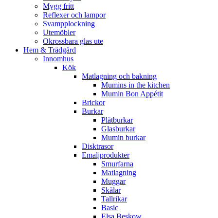
Mygg fritt
Reflexer och lampor
Svampplockning
Utemöbler
Okrossbara glas ute
Hem & Trädgård
Innomhus
Kök
Matlagning och bakning
Mumins in the kitchen
Mumin Bon Appétit
Brickor
Burkar
Plåtburkar
Glasburkar
Mumin burkar
Disktrasor
Emaljprodukter
Smurfarna
Matlagning
Muggar
Skålar
Tallrikar
Basic
Elsa Beskow