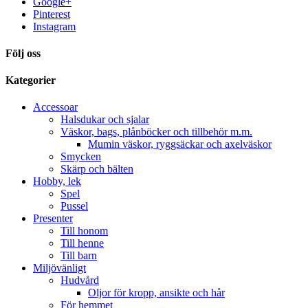
Google+
Pinterest
Instagram
Följ oss
Kategorier
Accessoar
Halsdukar och sjalar
Väskor, bags, plånböcker och tillbehör m.m.
Mumin väskor, ryggsäckar och axelväskor
Smycken
Skärp och bälten
Hobby, lek
Spel
Pussel
Presenter
Till honom
Till henne
Till barn
Miljövänligt
Hudvård
Oljor för kropp, ansikte och hår
För hemmet