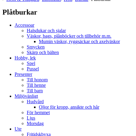
Plåtburkar
Accessoar
Halsdukar och sjalar
Väskor, bags, plånböcker och tillbehör m.m.
Mumin väskor, ryggsäckar och axelväskor
Smycken
Skärp och bälten
Hobby, lek
Spel
Pussel
Presenter
Till honom
Till henne
Till barn
Miljövänligt
Hudvård
Oljor för kropp, ansikte och hår
För hemmet
Ljus
Morsdag
Ute
Fritidskbyxa