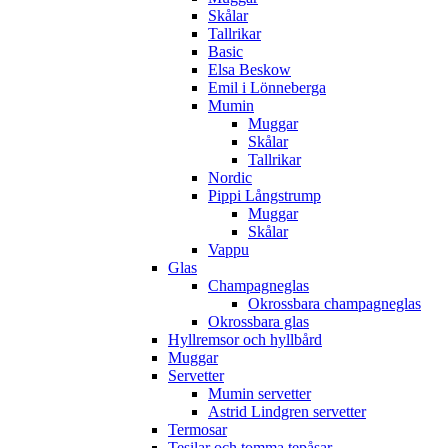
Skålar
Tallrikar
Basic
Elsa Beskow
Emil i Lönneberga
Mumin
Muggar
Skålar
Tallrikar
Nordic
Pippi Långstrump
Muggar
Skålar
Vappu
Glas
Champagneglas
Okrossbara champagneglas
Okrossbara glas
Hyllremsor och hyllbård
Muggar
Servetter
Mumin servetter
Astrid Lindgren servetter
Termosar
Tesilar och tomma tepåsar