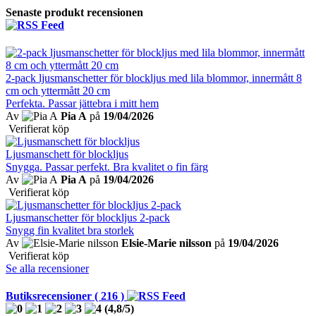
Senaste produkt recensionen
2-pack ljusmanschetter för blockljus med lila blommor, innermått 8
cm och yttermått 20 cm
Perfekta. Passar jättebra i mitt hem
Av
Pia A
på
19/04/2026
Verifierat köp
Ljusmanschett för blockljus
Snygga. Passar perfekt. Bra kvalitet o fin färg
Av
Pia A
på
19/04/2026
Verifierat köp
Ljusmanschetter för blockljus 2-pack
Snygg fin kvalitet bra storlek
Av
Elsie-Marie nilsson
på
19/04/2026
Verifierat köp
Se alla recensioner
Butiksrecensioner ( 216 )
(
4,8
/
5
)