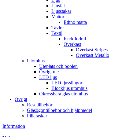
Ljus
Ljusfat
Ljusstakar
Mattor
Ethno matta
Tavlor
Textil
Kuddfodral
Överkast
Överkast Stripes
Överkast Metallo
Utomhus
Uteplats och poolen
Övrigt ute
LED ljus
LED ljusslingor
Blockljus utomhus
Okrossbara glas utomhus
Övrigt
Resetillbehör
Glasögontillbehör och hjälpmedel
Pilleraskar
Information