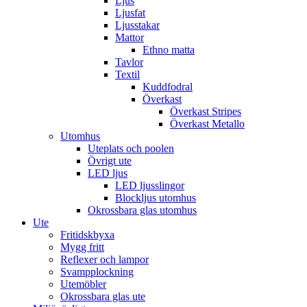
Ljus
Ljusfat
Ljusstakar
Mattor
Ethno matta
Tavlor
Textil
Kuddfodral
Överkast
Överkast Stripes
Överkast Metallo
Utomhus
Uteplats och poolen
Övrigt ute
LED ljus
LED ljusslingor
Blockljus utomhus
Okrossbara glas utomhus
Ute
Fritidskbyxa
Mygg fritt
Reflexer och lampor
Svampplockning
Utemöbler
Okrossbara glas ute