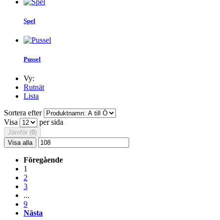
Spel
Pussel
Vy:
Rutnät
Lista
Sortera efter
Visa
per sida
Jämför (
0
)
Visa alla
Föregående
1
2
3
...
9
Nästa