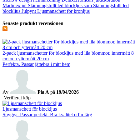
Martinex
jul
Stämningsfullt led blockljus som
Stämningsfullt led
blockljus
Julpynt
Ljusmanschett för kronljus
Senaste produkt recensionen
2-pack ljusmanschetter för blockljus med lila blommor, innermått 8
cm och yttermått 20 cm
Perfekta. Passar jättebra i mitt hem
Av
Pia A
på
19/04/2026
Verifierat köp
Ljusmanschett för blockljus
Snygga. Passar perfekt. Bra kvalitet o fin färg