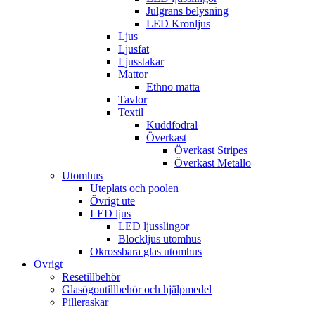
Julgrans belysning
LED Kronljus
Ljus
Ljusfat
Ljusstakar
Mattor
Ethno matta
Tavlor
Textil
Kuddfodral
Överkast
Överkast Stripes
Överkast Metallo
Utomhus
Uteplats och poolen
Övrigt ute
LED ljus
LED ljusslingor
Blockljus utomhus
Okrossbara glas utomhus
Övrigt
Resetillbehör
Glasögontillbehör och hjälpmedel
Pilleraskar