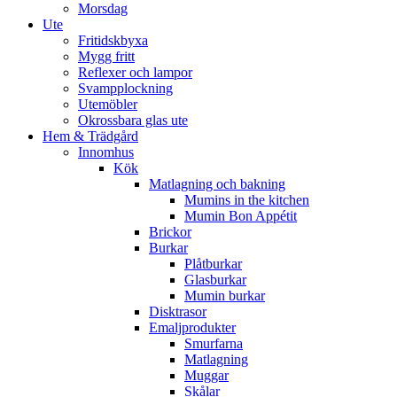
Morsdag
Ute
Fritidskbyxa
Mygg fritt
Reflexer och lampor
Svampplockning
Utemöbler
Okrossbara glas ute
Hem & Trädgård
Innomhus
Kök
Matlagning och bakning
Mumins in the kitchen
Mumin Bon Appétit
Brickor
Burkar
Plåtburkar
Glasburkar
Mumin burkar
Disktrasor
Emaljprodukter
Smurfarna
Matlagning
Muggar
Skålar