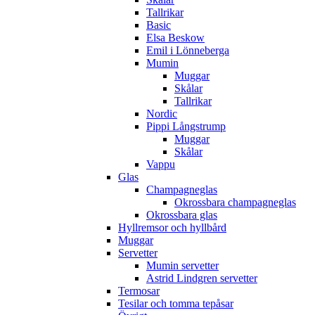
Tallrikar
Basic
Elsa Beskow
Emil i Lönneberga
Mumin
Muggar
Skålar
Tallrikar
Nordic
Pippi Långstrump
Muggar
Skålar
Vappu
Glas
Champagneglas
Okrossbara champagneglas
Okrossbara glas
Hyllremsor och hyllbård
Muggar
Servetter
Mumin servetter
Astrid Lindgren servetter
Termosar
Tesilar och tomma tepåsar