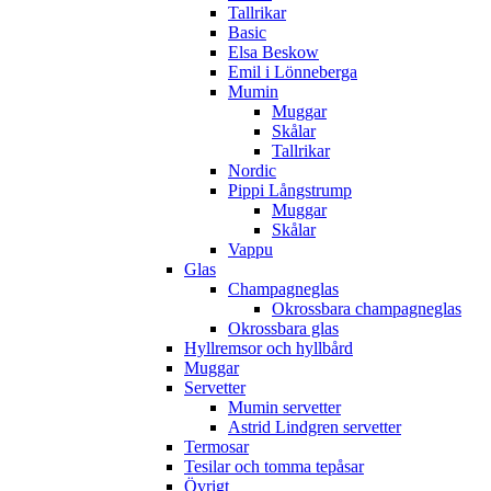
Tallrikar
Basic
Elsa Beskow
Emil i Lönneberga
Mumin
Muggar
Skålar
Tallrikar
Nordic
Pippi Långstrump
Muggar
Skålar
Vappu
Glas
Champagneglas
Okrossbara champagneglas
Okrossbara glas
Hyllremsor och hyllbård
Muggar
Servetter
Mumin servetter
Astrid Lindgren servetter
Termosar
Tesilar och tomma tepåsar
Övrigt