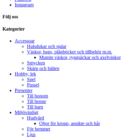
Instagram
Följ oss
Kategorier
Accessoar
Halsdukar och sjalar
Väskor, bags, plånböcker och tillbehör m.m.
Mumin väskor, ryggsäckar och axelväskor
Smycken
Skärp och bälten
Hobby, lek
Spel
Pussel
Presenter
Till honom
Till henne
Till barn
Miljövänligt
Hudvård
Oljor för kropp, ansikte och hår
För hemmet
Ljus