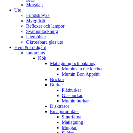
Morsdag
Ute
Fritidskbyxa
Mygg fritt
Reflexer och lampor
Svampplockning
Utemöbler
Okrossbara glas ute
Hem & Trädgård
Innomhus
Kök
Matlagning och bakning
Mumins in the kitchen
Mumin Bon Appétit
Brickor
Burkar
Plåtburkar
Glasburkar
Mumin burkar
Disktrasor
Emaljprodukter
Smurfarna
Matlagning
Muggar
Skålar