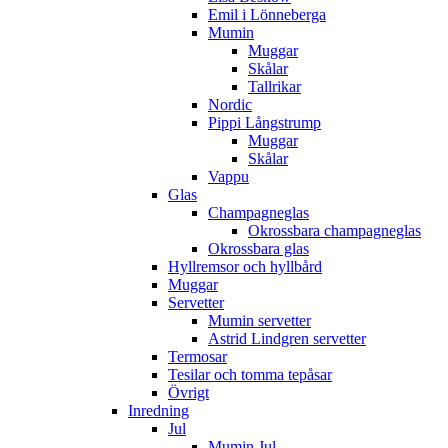
Emil i Lönneberga
Mumin
Muggar
Skålar
Tallrikar
Nordic
Pippi Långstrump
Muggar
Skålar
Vappu
Glas
Champagneglas
Okrossbara champagneglas
Okrossbara glas
Hyllremsor och hyllbård
Muggar
Servetter
Mumin servetter
Astrid Lindgren servetter
Termosar
Tesilar och tomma tepåsar
Övrigt
Inredning
Jul
Mumin Jul