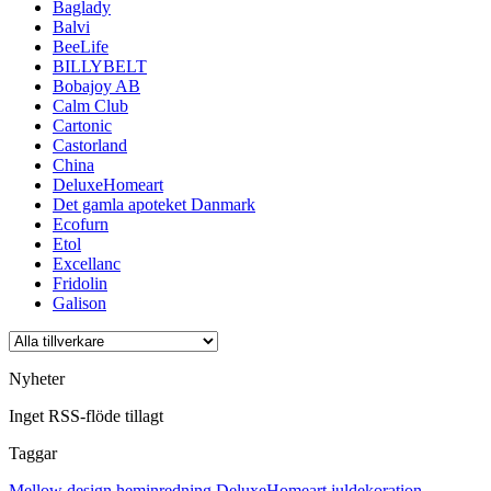
Baglady
Balvi
BeeLife
BILLYBELT
Bobajoy AB
Calm Club
Cartonic
Castorland
China
DeluxeHomeart
Det gamla apoteket Danmark
Ecofurn
Etol
Excellanc
Fridolin
Galison
Nyheter
Inget RSS-flöde tillagt
Taggar
Mellow design
heminredning
DeluxeHomeart
juldekoration