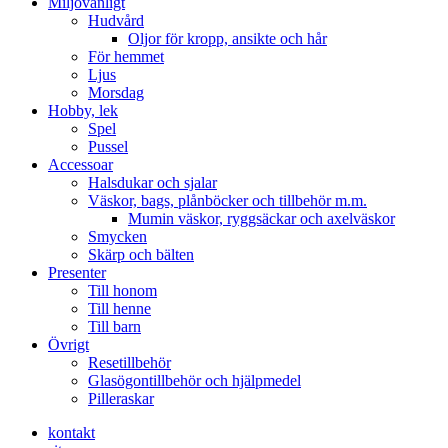
Miljövänligt
Hudvård
Oljor för kropp, ansikte och hår
För hemmet
Ljus
Morsdag
Hobby, lek
Spel
Pussel
Accessoar
Halsdukar och sjalar
Väskor, bags, plånböcker och tillbehör m.m.
Mumin väskor, ryggsäckar och axelväskor
Smycken
Skärp och bälten
Presenter
Till honom
Till henne
Till barn
Övrigt
Resetillbehör
Glasögontillbehör och hjälpmedel
Pilleraskar
kontakt