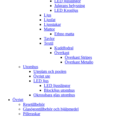
LED ljusslingor
Julgrans belysning
LED Kronljus
Ljus
Ljusfat
Ljusstakar
Mattor
Ethno matta
Tavlor
Textil
Kuddfodral
Överkast
Överkast Stripes
Överkast Metallo
Utomhus
Uteplats och poolen
Övrigt ute
LED ljus
LED ljusslingor
Blockljus utomhus
Okrossbara glas utomhus
Övrigt
Resetillbehör
Glasögontillbehör och hjälpmedel
Pilleraskar