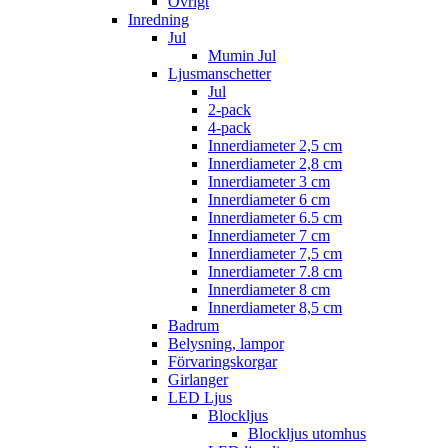
Övrigt
Inredning
Jul
Mumin Jul
Ljusmanschetter
Jul
2-pack
4-pack
Innerdiameter 2,5 cm
Innerdiameter 2,8 cm
Innerdiameter 3 cm
Innerdiameter 6 cm
Innerdiameter 6.5 cm
Innerdiameter 7 cm
Innerdiameter 7,5 cm
Innerdiameter 7.8 cm
Innerdiameter 8 cm
Innerdiameter 8,5 cm
Badrum
Belysning, lampor
Förvaringskorgar
Girlanger
LED Ljus
Blockljus
Blockljus utomhus