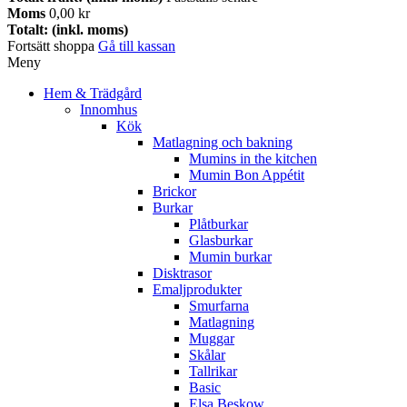
Moms
0,00 kr
Totalt: (inkl. moms)
Fortsätt shoppa
Gå till kassan
Meny
Hem & Trädgård
Innomhus
Kök
Matlagning och bakning
Mumins in the kitchen
Mumin Bon Appétit
Brickor
Burkar
Plåtburkar
Glasburkar
Mumin burkar
Disktrasor
Emaljprodukter
Smurfarna
Matlagning
Muggar
Skålar
Tallrikar
Basic
Elsa Beskow