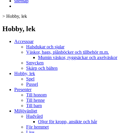
sitemap
>
Hobby, lek
Hobby, lek
Accessoar
Halsdukar och sjalar
Väskor, bags, plånböcker och tillbehör m.m.
Mumin väskor, ryggsäckar och axelväskor
Smycken
Skärp och bälten
Hobby, lek
Spel
Pussel
Presenter
Till honom
Till henne
Till barn
Miljövänligt
Hudvård
Oljor för kropp, ansikte och hår
För hemmet
Ljus