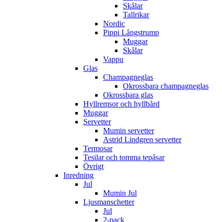
Skålar
Tallrikar
Nordic
Pippi Långstrump
Muggar
Skålar
Vappu
Glas
Champagneglas
Okrossbara champagneglas
Okrossbara glas
Hyllremsor och hyllbård
Muggar
Servetter
Mumin servetter
Astrid Lindgren servetter
Termosar
Tesilar och tomma tepåsar
Övrigt
Inredning
Jul
Mumin Jul
Ljusmanschetter
Jul
2-pack