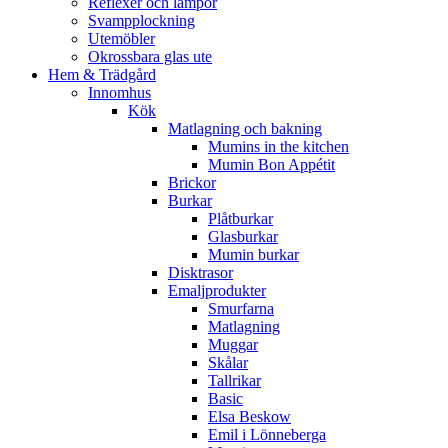
Reflexer och lampor
Svampplockning
Utemöbler
Okrossbara glas ute
Hem & Trädgård
Innomhus
Kök
Matlagning och bakning
Mumins in the kitchen
Mumin Bon Appétit
Brickor
Burkar
Plåtburkar
Glasburkar
Mumin burkar
Disktrasor
Emaljprodukter
Smurfarna
Matlagning
Muggar
Skålar
Tallrikar
Basic
Elsa Beskow
Emil i Lönneberga