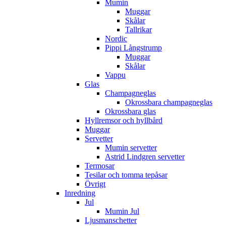
Mumin
Muggar
Skålar
Tallrikar
Nordic
Pippi Långstrump
Muggar
Skålar
Vappu
Glas
Champagneglas
Okrossbara champagneglas
Okrossbara glas
Hyllremsor och hyllbård
Muggar
Servetter
Mumin servetter
Astrid Lindgren servetter
Termosar
Tesilar och tomma tepåsar
Övrigt
Inredning
Jul
Mumin Jul
Ljusmanschetter