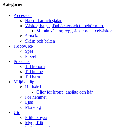
Kategorier
Accessoar
Halsdukar och sjalar
Väskor, bags, plånböcker och tillbehör m.m.
Mumin väskor, ryggsäckar och axelväskor
Smycken
Skärp och bälten
Hobby, lek
Spel
Pussel
Presenter
Till honom
Till henne
Till barn
Miljövänligt
Hudvård
Oljor för kropp, ansikte och hår
För hemmet
Ljus
Morsdag
Ute
Fritidskbyxa
Mygg fritt