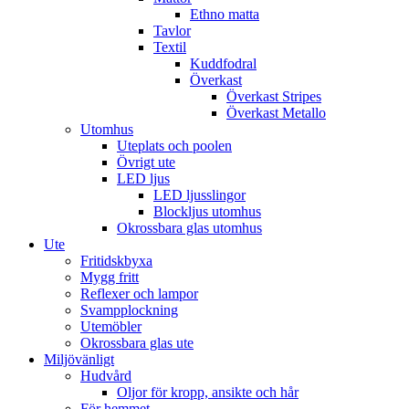
Ethno matta
Tavlor
Textil
Kuddfodral
Överkast
Överkast Stripes
Överkast Metallo
Utomhus
Uteplats och poolen
Övrigt ute
LED ljus
LED ljusslingor
Blockljus utomhus
Okrossbara glas utomhus
Ute
Fritidskbyxa
Mygg fritt
Reflexer och lampor
Svampplockning
Utemöbler
Okrossbara glas ute
Miljövänligt
Hudvård
Oljor för kropp, ansikte och hår
För hemmet