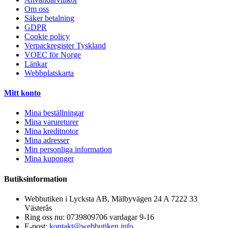
Om oss
Säker betalning
GDPR
Cookie policy
Verpackregister Tyskland
VOEC för Norge
Länkar
Webbplatskarta
Mitt konto
Mina beställningar
Mina varureturer
Mina kreditnotor
Mina adresser
Min personliga information
Mina kuponger
Butiksinformation
Webbutiken i Lycksta AB, Mälbyvägen 24 A 7222 33
Västerås
Ring oss nu:
0739809706 vardagar 9-16
E-post:
kontakt@webbutiken.info