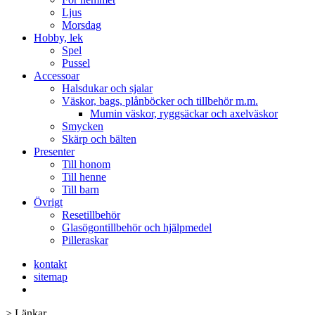
Ljus
Morsdag
Hobby, lek
Spel
Pussel
Accessoar
Halsdukar och sjalar
Väskor, bags, plånböcker och tillbehör m.m.
Mumin väskor, ryggsäckar och axelväskor
Smycken
Skärp och bälten
Presenter
Till honom
Till henne
Till barn
Övrigt
Resetillbehör
Glasögontillbehör och hjälpmedel
Pilleraskar
kontakt
sitemap
>
Länkar