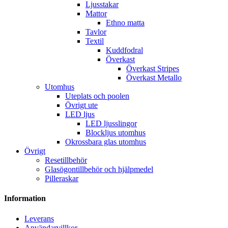
Ljusstakar
Mattor
Ethno matta
Tavlor
Textil
Kuddfodral
Överkast
Överkast Stripes
Överkast Metallo
Utomhus
Uteplats och poolen
Övrigt ute
LED ljus
LED ljusslingor
Blockljus utomhus
Okrossbara glas utomhus
Övrigt
Resetillbehör
Glasögontillbehör och hjälpmedel
Pilleraskar
Information
Leverans
Användarvillkor