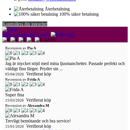
Återbetalning
100% säker betalning
Kontrollera din integritet
Butiks recensioner ( 216 )
(
4,8
/
5
)
Recension av
Pia A
Jag är mycket nöjd med mina ljusmanchetter. Passade perfekt och
väldigt fina färger. Pryder sin ...
Verifierat köp
05/04/2026
Recension av
Frida A
Super fina
Verifierat köp
15/03/2026
Recension av
Alexandra M
Trevligt bemötande och bra service!
Verifierat köp
15/01/2026