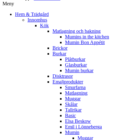
Meny
Hem & Trädgård
Innomhus
Kök
Matlagning och bakning
Mumins in the kitchen
Mumin Bon Appétit
Brickor
Burkar
Plåtburkar
Glasburkar
Mumin burkar
Disktrasor
Emaljprodukter
Smurfarna
Matlagning
Muggar
Skålar
Tallrikar
Basic
Elsa Beskow
Emil i Lönneberga
Mumin
Muggar