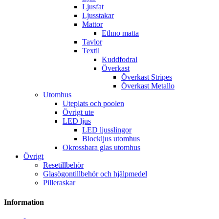
Ljusfat
Ljusstakar
Mattor
Ethno matta
Tavlor
Textil
Kuddfodral
Överkast
Överkast Stripes
Överkast Metallo
Utomhus
Uteplats och poolen
Övrigt ute
LED ljus
LED ljusslingor
Blockljus utomhus
Okrossbara glas utomhus
Övrigt
Resetillbehör
Glasögontillbehör och hjälpmedel
Pilleraskar
Information