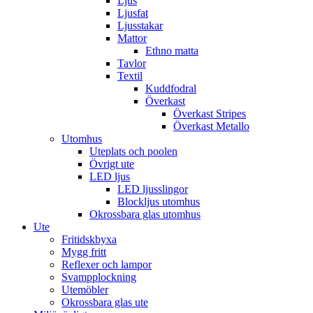
Ljus
Ljusfat
Ljusstakar
Mattor
Ethno matta
Tavlor
Textil
Kuddfodral
Överkast
Överkast Stripes
Överkast Metallo
Utomhus
Uteplats och poolen
Övrigt ute
LED ljus
LED ljusslingor
Blockljus utomhus
Okrossbara glas utomhus
Ute
Fritidskbyxa
Mygg fritt
Reflexer och lampor
Svampplockning
Utemöbler
Okrossbara glas ute