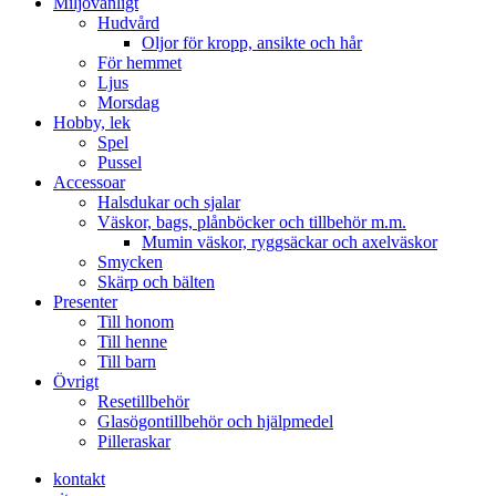
Miljövänligt
Hudvård
Oljor för kropp, ansikte och hår
För hemmet
Ljus
Morsdag
Hobby, lek
Spel
Pussel
Accessoar
Halsdukar och sjalar
Väskor, bags, plånböcker och tillbehör m.m.
Mumin väskor, ryggsäckar och axelväskor
Smycken
Skärp och bälten
Presenter
Till honom
Till henne
Till barn
Övrigt
Resetillbehör
Glasögontillbehör och hjälpmedel
Pilleraskar
kontakt