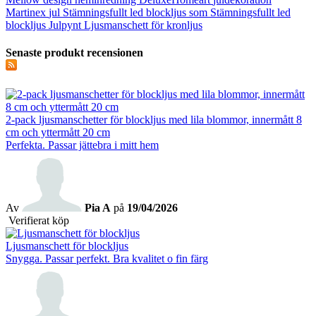
Martinex
jul
Stämningsfullt led blockljus som
Stämningsfullt led
blockljus
Julpynt
Ljusmanschett för kronljus
Senaste produkt recensionen
2-pack ljusmanschetter för blockljus med lila blommor, innermått 8
cm och yttermått 20 cm
Perfekta. Passar jättebra i mitt hem
Av
Pia A
på
19/04/2026
Verifierat köp
Ljusmanschett för blockljus
Snygga. Passar perfekt. Bra kvalitet o fin färg