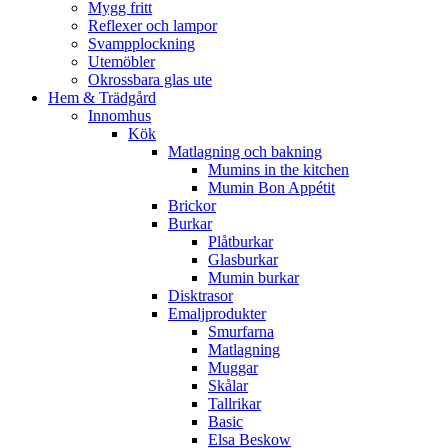
Mygg fritt
Reflexer och lampor
Svampplockning
Utemöbler
Okrossbara glas ute
Hem & Trädgård
Innomhus
Kök
Matlagning och bakning
Mumins in the kitchen
Mumin Bon Appétit
Brickor
Burkar
Plåtburkar
Glasburkar
Mumin burkar
Disktrasor
Emaljprodukter
Smurfarna
Matlagning
Muggar
Skålar
Tallrikar
Basic
Elsa Beskow