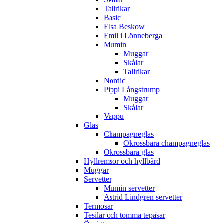
Tallrikar
Basic
Elsa Beskow
Emil i Lönneberga
Mumin
Muggar
Skålar
Tallrikar
Nordic
Pippi Långstrump
Muggar
Skålar
Vappu
Glas
Champagneglas
Okrossbara champagneglas
Okrossbara glas
Hyllremsor och hyllbård
Muggar
Servetter
Mumin servetter
Astrid Lindgren servetter
Termosar
Tesilar och tomma tepåsar