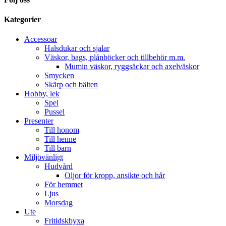
Kategorier
Accessoar
Halsdukar och sjalar
Väskor, bags, plånböcker och tillbehör m.m.
Mumin väskor, ryggsäckar och axelväskor
Smycken
Skärp och bälten
Hobby, lek
Spel
Pussel
Presenter
Till honom
Till henne
Till barn
Miljövänligt
Hudvård
Oljor för kropp, ansikte och hår
För hemmet
Ljus
Morsdag
Ute
Fritidskbyxa