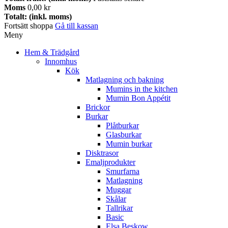
Moms
0,00 kr
Totalt: (inkl. moms)
Fortsätt shoppa
Gå till kassan
Meny
Hem & Trädgård
Innomhus
Kök
Matlagning och bakning
Mumins in the kitchen
Mumin Bon Appétit
Brickor
Burkar
Plåtburkar
Glasburkar
Mumin burkar
Disktrasor
Emaljprodukter
Smurfarna
Matlagning
Muggar
Skålar
Tallrikar
Basic
Elsa Beskow