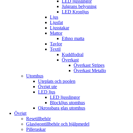
LED ljusslingor
Julgrans belysning
LED Kronljus
Ljus
Ljusfat
Ljusstakar
Mattor
Ethno matta
Tavlor
Textil
Kuddfodral
Överkast
Överkast Stripes
Överkast Metallo
Utomhus
Uteplats och poolen
Övrigt ute
LED ljus
LED ljusslingor
Blockljus utomhus
Okrossbara glas utomhus
Övrigt
Resetillbehör
Glasögontillbehör och hjälpmedel
Pilleraskar