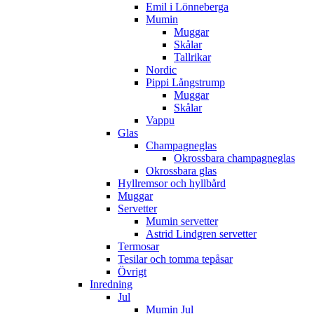
Emil i Lönneberga
Mumin
Muggar
Skålar
Tallrikar
Nordic
Pippi Långstrump
Muggar
Skålar
Vappu
Glas
Champagneglas
Okrossbara champagneglas
Okrossbara glas
Hyllremsor och hyllbård
Muggar
Servetter
Mumin servetter
Astrid Lindgren servetter
Termosar
Tesilar och tomma tepåsar
Övrigt
Inredning
Jul
Mumin Jul