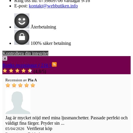
Ring oss nu:
0739809706 vardagar 9-16
E-post:
kontakt@webbutiken.info
Återbetalning
100% säker betalning
Kontrollera din integritet
Butiks recensioner ( 216 )
(
4,8
/
5
)
Recension av
Pia A
Jag är mycket nöjd med mina ljusmanchetter. Passade perfekt och
väldigt fina färger. Pryder sin ...
Verifierat köp
05/04/2026