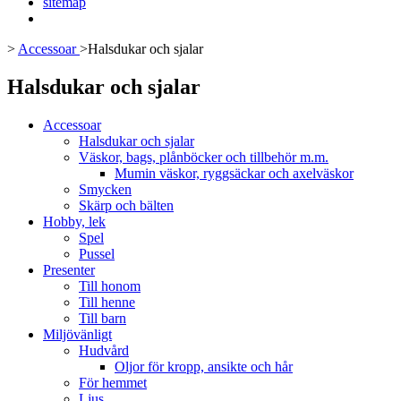
sitemap
>
Accessoar
>
Halsdukar och sjalar
Halsdukar och sjalar
Accessoar
Halsdukar och sjalar
Väskor, bags, plånböcker och tillbehör m.m.
Mumin väskor, ryggsäckar och axelväskor
Smycken
Skärp och bälten
Hobby, lek
Spel
Pussel
Presenter
Till honom
Till henne
Till barn
Miljövänligt
Hudvård
Oljor för kropp, ansikte och hår
För hemmet
Ljus