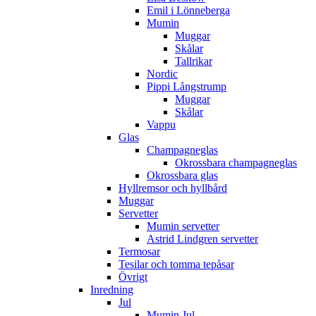
Emil i Lönneberga
Mumin
Muggar
Skålar
Tallrikar
Nordic
Pippi Långstrump
Muggar
Skålar
Vappu
Glas
Champagneglas
Okrossbara champagneglas
Okrossbara glas
Hyllremsor och hyllbård
Muggar
Servetter
Mumin servetter
Astrid Lindgren servetter
Termosar
Tesilar och tomma tepåsar
Övrigt
Inredning
Jul
Mumin Jul