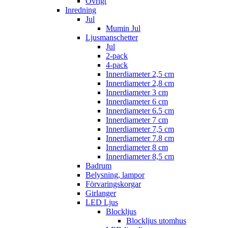
Övrigt
Inredning
Jul
Mumin Jul
Ljusmanschetter
Jul
2-pack
4-pack
Innerdiameter 2,5 cm
Innerdiameter 2,8 cm
Innerdiameter 3 cm
Innerdiameter 6 cm
Innerdiameter 6.5 cm
Innerdiameter 7 cm
Innerdiameter 7,5 cm
Innerdiameter 7.8 cm
Innerdiameter 8 cm
Innerdiameter 8,5 cm
Badrum
Belysning, lampor
Förvaringskorgar
Girlanger
LED Ljus
Blockljus
Blockljus utomhus