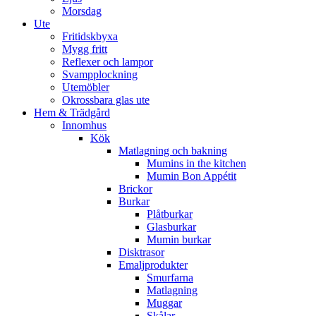
Morsdag
Ute
Fritidskbyxa
Mygg fritt
Reflexer och lampor
Svampplockning
Utemöbler
Okrossbara glas ute
Hem & Trädgård
Innomhus
Kök
Matlagning och bakning
Mumins in the kitchen
Mumin Bon Appétit
Brickor
Burkar
Plåtburkar
Glasburkar
Mumin burkar
Disktrasor
Emaljprodukter
Smurfarna
Matlagning
Muggar
Skålar