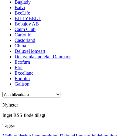
Baglady
Balvi
BeeLife
BILLYBELT
Bobajoy AB
Calm Club
Cartonic
Castorland
China
DeluxeHomeart
Det gamla apoteket Danmark
Ecofurn
Etol
Excellanc
Fridolin
Galison
Nyheter
Inget RSS-flöde tillagt
Taggar
Mellow design
heminredning
DeluxeHomeart
juldekoration