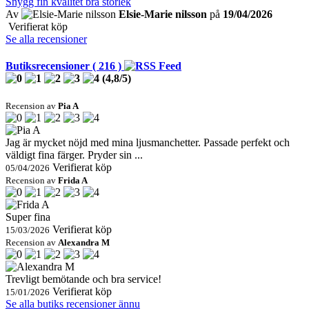
Snygg fin kvalitet bra storlek
Av
Elsie-Marie nilsson
på
19/04/2026
Verifierat köp
Se alla recensioner
Butiksrecensioner ( 216 )
(
4,8
/
5
)
Recension av
Pia A
Jag är mycket nöjd med mina ljusmanchetter. Passade perfekt och
väldigt fina färger. Pryder sin ...
Verifierat köp
05/04/2026
Recension av
Frida A
Super fina
Verifierat köp
15/03/2026
Recension av
Alexandra M
Trevligt bemötande och bra service!
Verifierat köp
15/01/2026
Se alla butiks recensioner ännu