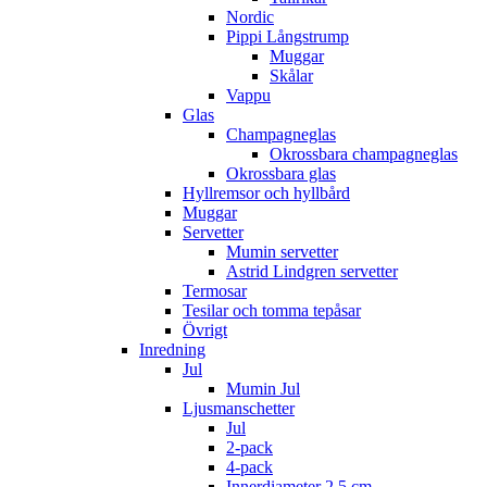
Nordic
Pippi Långstrump
Muggar
Skålar
Vappu
Glas
Champagneglas
Okrossbara champagneglas
Okrossbara glas
Hyllremsor och hyllbård
Muggar
Servetter
Mumin servetter
Astrid Lindgren servetter
Termosar
Tesilar och tomma tepåsar
Övrigt
Inredning
Jul
Mumin Jul
Ljusmanschetter
Jul
2-pack
4-pack
Innerdiameter 2,5 cm