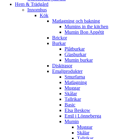
Hem & Trädgård
Innomhus
Kök
Matlagning och bakning
Mumins in the kitchen
Mumin Bon Appétit
Brickor
Burkar
Plåtburkar
Glasburkar
Mumin burkar
Disktrasor
Emaljprodukter
Smurfarna
Matlagning
Muggar
Skålar
Tallrikar
Basic
Elsa Beskow
Emil i Lönneberga
Mumin
Muggar
Skålar
Tallrikar