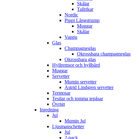
Skålar
Tallrikar
Nordic
Pippi Långstrump
Muggar
Skålar
Vappu
Glas
Champagneglas
Okrossbara champagneglas
Okrossbara glas
Hyllremsor och hyllbård
Muggar
Servetter
Mumin servetter
Astrid Lindgren servetter
Termosar
Tesilar och tomma tepåsar
Övrigt
Inredning
Jul
Mumin Jul
Ljusmanschetter
Jul
2-pack