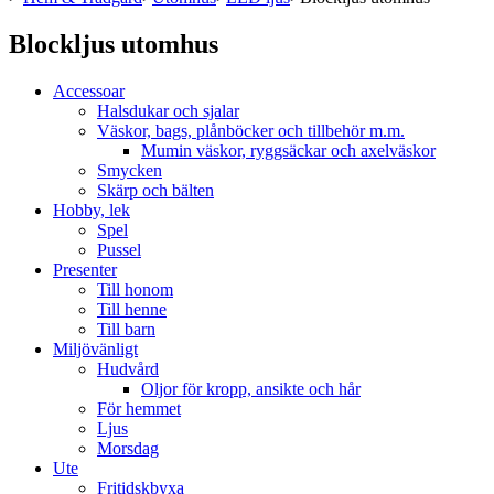
Blockljus utomhus
Accessoar
Halsdukar och sjalar
Väskor, bags, plånböcker och tillbehör m.m.
Mumin väskor, ryggsäckar och axelväskor
Smycken
Skärp och bälten
Hobby, lek
Spel
Pussel
Presenter
Till honom
Till henne
Till barn
Miljövänligt
Hudvård
Oljor för kropp, ansikte och hår
För hemmet
Ljus
Morsdag
Ute
Fritidskbyxa