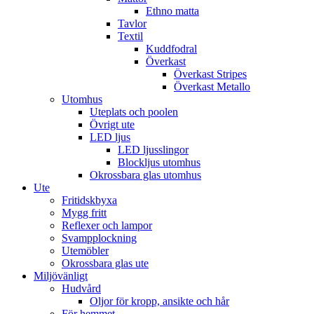
Ethno matta
Tavlor
Textil
Kuddfodral
Överkast
Överkast Stripes
Överkast Metallo
Utomhus
Uteplats och poolen
Övrigt ute
LED ljus
LED ljusslingor
Blockljus utomhus
Okrossbara glas utomhus
Ute
Fritidskbyxa
Mygg fritt
Reflexer och lampor
Svampplockning
Utemöbler
Okrossbara glas ute
Miljövänligt
Hudvård
Oljor för kropp, ansikte och hår
För hemmet