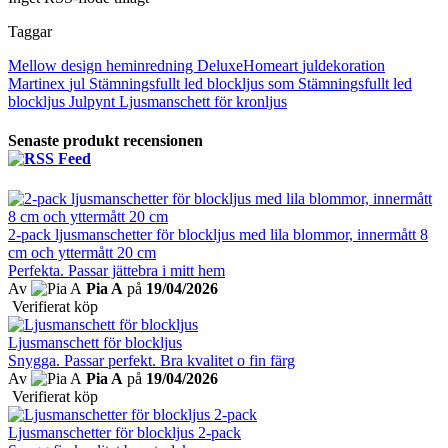
Taggar
Mellow design
heminredning
DeluxeHomeart
juldekoration
Martinex
jul
Stämningsfullt led blockljus som
Stämningsfullt led
blockljus
Julpynt
Ljusmanschett för kronljus
Senaste produkt recensionen
2-pack ljusmanschetter för blockljus med lila blommor, innermått 8
cm och yttermått 20 cm
Perfekta. Passar jättebra i mitt hem
Av
Pia A
på
19/04/2026
Verifierat köp
Ljusmanschett för blockljus
Snygga. Passar perfekt. Bra kvalitet o fin färg
Av
Pia A
på
19/04/2026
Verifierat köp
Ljusmanschetter för blockljus 2-pack