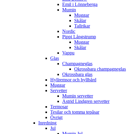
Emil i Lönneberga
Mumin
Muggar
Skålar
Tallrikar
Nordic
Pippi Långstrump
Muggar
Skålar
Vappu
Glas
Champagneglas
Okrossbara champagneglas
Okrossbara glas
Hyllremsor och hyllbård
Muggar
Servetter
Mumin servetter
Astrid Lindgren servetter
Termosar
Tesilar och tomma tepåsar
Övrigt
Inredning
Jul
Mumin Jul