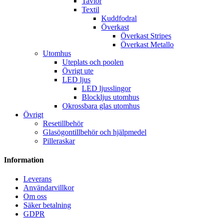
Tavlor
Textil
Kuddfodral
Överkast
Överkast Stripes
Överkast Metallo
Utomhus
Uteplats och poolen
Övrigt ute
LED ljus
LED ljusslingor
Blockljus utomhus
Okrossbara glas utomhus
Övrigt
Resetillbehör
Glasögontillbehör och hjälpmedel
Pilleraskar
Information
Leverans
Användarvillkor
Om oss
Säker betalning
GDPR