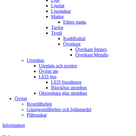
Ljus
Ljusfat
Ljusstakar
Mattor
Ethno matta
Tavlor
Textil
Kuddfodral
Överkast
Överkast Stripes
Överkast Metallo
Utomhus
Uteplats och poolen
Övrigt ute
LED ljus
LED ljusslingor
Blockljus utomhus
Okrossbara glas utomhus
Övrigt
Resetillbehör
Glasögontillbehör och hjälpmedel
Pilleraskar
Information