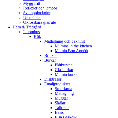
Mygg fritt
Reflexer och lampor
Svampplockning
Utemöbler
Okrossbara glas ute
Hem & Trädgård
Innomhus
Kök
Matlagning och bakning
Mumins in the kitchen
Mumin Bon Appétit
Brickor
Burkar
Plåtburkar
Glasburkar
Mumin burkar
Disktrasor
Emaljprodukter
Smurfarna
Matlagning
Muggar
Skålar
Tallrikar
Basic
Elsa Beskow