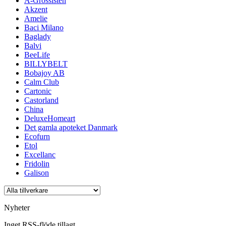
A-Grossisten
Akzent
Amelie
Baci Milano
Baglady
Balvi
BeeLife
BILLYBELT
Bobajoy AB
Calm Club
Cartonic
Castorland
China
DeluxeHomeart
Det gamla apoteket Danmark
Ecofurn
Etol
Excellanc
Fridolin
Galison
Nyheter
Inget RSS-flöde tillagt