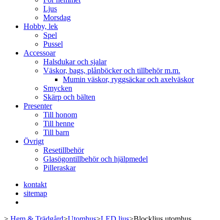
Ljus
Morsdag
Hobby, lek
Spel
Pussel
Accessoar
Halsdukar och sjalar
Väskor, bags, plånböcker och tillbehör m.m.
Mumin väskor, ryggsäckar och axelväskor
Smycken
Skärp och bälten
Presenter
Till honom
Till henne
Till barn
Övrigt
Resetillbehör
Glasögontillbehör och hjälpmedel
Pilleraskar
kontakt
sitemap
>
Hem & Trädgård
>
Utomhus
>
LED ljus
>
Blockljus utomhus