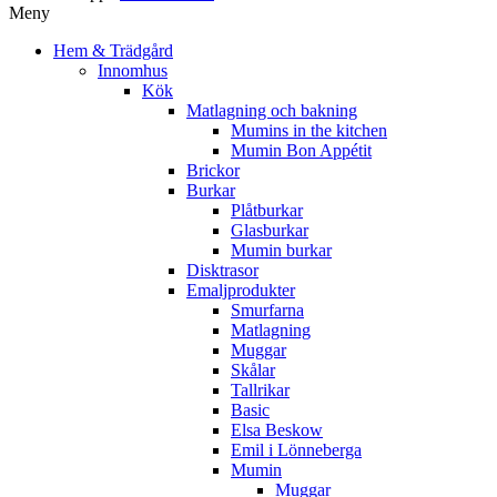
Meny
Hem & Trädgård
Innomhus
Kök
Matlagning och bakning
Mumins in the kitchen
Mumin Bon Appétit
Brickor
Burkar
Plåtburkar
Glasburkar
Mumin burkar
Disktrasor
Emaljprodukter
Smurfarna
Matlagning
Muggar
Skålar
Tallrikar
Basic
Elsa Beskow
Emil i Lönneberga
Mumin
Muggar