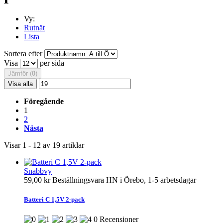
Vy:
Rutnät
Lista
Sortera efter
Visa
per sida
Jämför (
0
)
Visa alla
Föregående
1
2
Nästa
Visar 1 - 12 av 19 artiklar
Snabbvy
59,00 kr
Beställningsvara HN i Örebo, 1-5 arbetsdagar
Batteri C 1,5V 2-pack
0 Recensioner