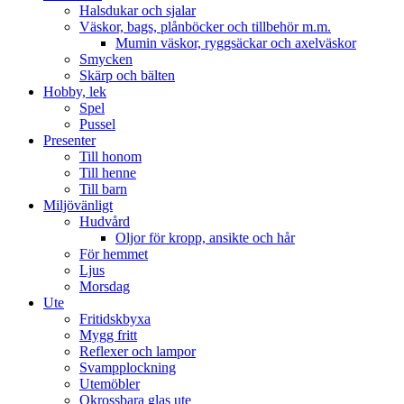
Halsdukar och sjalar
Väskor, bags, plånböcker och tillbehör m.m.
Mumin väskor, ryggsäckar och axelväskor
Smycken
Skärp och bälten
Hobby, lek
Spel
Pussel
Presenter
Till honom
Till henne
Till barn
Miljövänligt
Hudvård
Oljor för kropp, ansikte och hår
För hemmet
Ljus
Morsdag
Ute
Fritidskbyxa
Mygg fritt
Reflexer och lampor
Svampplockning
Utemöbler
Okrossbara glas ute