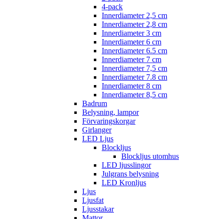
4-pack
Innerdiameter 2,5 cm
Innerdiameter 2,8 cm
Innerdiameter 3 cm
Innerdiameter 6 cm
Innerdiameter 6.5 cm
Innerdiameter 7 cm
Innerdiameter 7,5 cm
Innerdiameter 7.8 cm
Innerdiameter 8 cm
Innerdiameter 8,5 cm
Badrum
Belysning, lampor
Förvaringskorgar
Girlanger
LED Ljus
Blockljus
Blockljus utomhus
LED ljusslingor
Julgrans belysning
LED Kronljus
Ljus
Ljusfat
Ljusstakar
Mattor