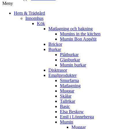
Meny
Hem & Trädgård
Innomhus
Kök
Matlagning och bakning
Mumins in the kitchen
Mumin Bon Appétit
Brickor
Burkar
Plåtburkar
Glasburkar
Mumin burkar
Disktrasor
Emaljprodukter
Smurfarna
Matlagning
Muggar
Skålar
Tallrikar
Basic
Elsa Beskow
Emil i Lönneberga
Mumin
Muggar