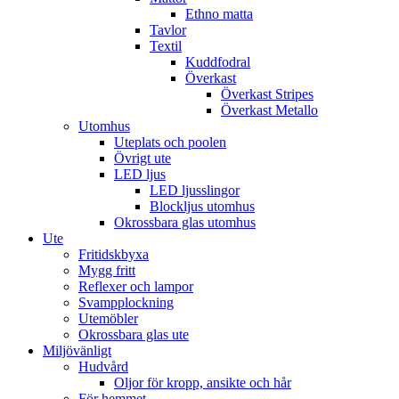
Ethno matta
Tavlor
Textil
Kuddfodral
Överkast
Överkast Stripes
Överkast Metallo
Utomhus
Uteplats och poolen
Övrigt ute
LED ljus
LED ljusslingor
Blockljus utomhus
Okrossbara glas utomhus
Ute
Fritidskbyxa
Mygg fritt
Reflexer och lampor
Svampplockning
Utemöbler
Okrossbara glas ute
Miljövänligt
Hudvård
Oljor för kropp, ansikte och hår
För hemmet