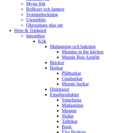
Mygg fritt
Reflexer och lampor
Svampplockning
Utemöbler
Okrossbara glas ute
Hem & Trädgård
Innomhus
Kök
Matlagning och bakning
Mumins in the kitchen
Mumin Bon Appétit
Brickor
Burkar
Plåtburkar
Glasburkar
Mumin burkar
Disktrasor
Emaljprodukter
Smurfarna
Matlagning
Muggar
Skålar
Tallrikar
Basic
Elsa Beskow