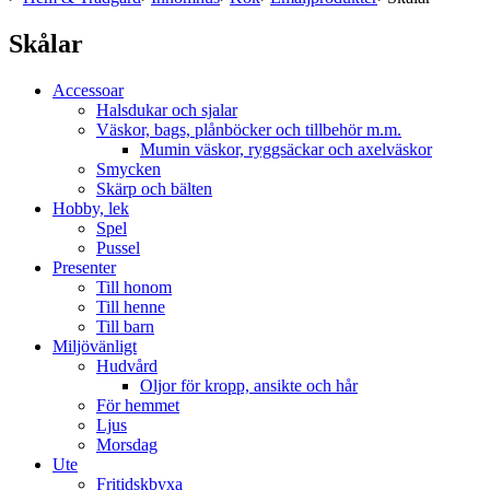
Skålar
Accessoar
Halsdukar och sjalar
Väskor, bags, plånböcker och tillbehör m.m.
Mumin väskor, ryggsäckar och axelväskor
Smycken
Skärp och bälten
Hobby, lek
Spel
Pussel
Presenter
Till honom
Till henne
Till barn
Miljövänligt
Hudvård
Oljor för kropp, ansikte och hår
För hemmet
Ljus
Morsdag
Ute
Fritidskbyxa