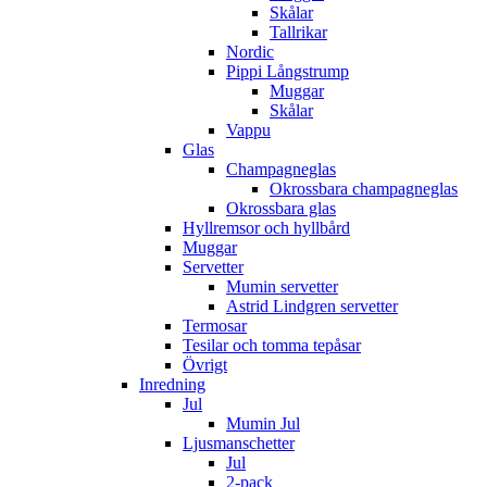
Skålar
Tallrikar
Nordic
Pippi Långstrump
Muggar
Skålar
Vappu
Glas
Champagneglas
Okrossbara champagneglas
Okrossbara glas
Hyllremsor och hyllbård
Muggar
Servetter
Mumin servetter
Astrid Lindgren servetter
Termosar
Tesilar och tomma tepåsar
Övrigt
Inredning
Jul
Mumin Jul
Ljusmanschetter
Jul
2-pack