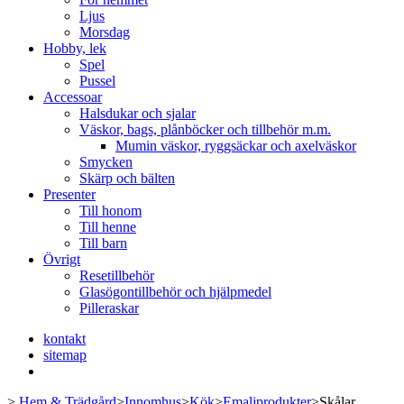
Ljus
Morsdag
Hobby, lek
Spel
Pussel
Accessoar
Halsdukar och sjalar
Väskor, bags, plånböcker och tillbehör m.m.
Mumin väskor, ryggsäckar och axelväskor
Smycken
Skärp och bälten
Presenter
Till honom
Till henne
Till barn
Övrigt
Resetillbehör
Glasögontillbehör och hjälpmedel
Pilleraskar
kontakt
sitemap
>
Hem & Trädgård
>
Innomhus
>
Kök
>
Emaljprodukter
>
Skålar