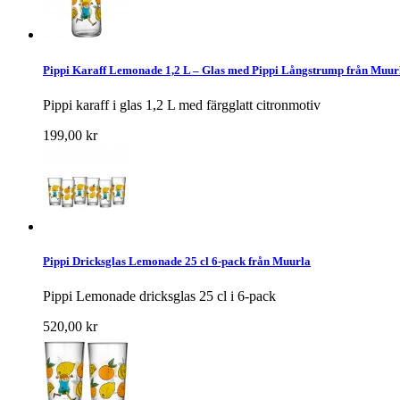
Pippi Karaff Lemonade 1,2 L – Glas med Pippi Långstrump från Muur
Pippi karaff i glas 1,2 L med färgglatt citronmotiv
199,00 kr
Pippi Dricksglas Lemonade 25 cl 6-pack från Muurla
Pippi Lemonade dricksglas 25 cl i 6-pack
520,00 kr