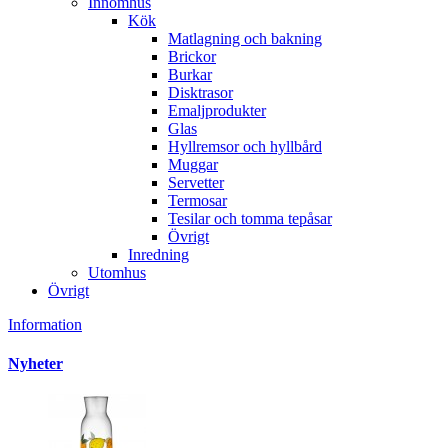
Innomhus
Kök
Matlagning och bakning
Brickor
Burkar
Disktrasor
Emaljprodukter
Glas
Hyllremsor och hyllbård
Muggar
Servetter
Termosar
Tesilar och tomma tepåsar
Övrigt
Inredning
Utomhus
Övrigt
Information
Nyheter