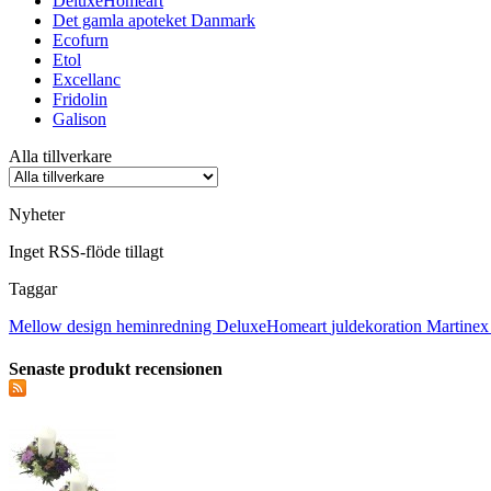
DeluxeHomeart
Det gamla apoteket Danmark
Ecofurn
Etol
Excellanc
Fridolin
Galison
Alla tillverkare
Nyheter
Inget RSS-flöde tillagt
Taggar
Mellow design
heminredning
DeluxeHomeart
juldekoration
Martine
Senaste produkt recensionen