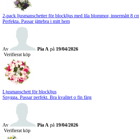
2-pack ljusmanschetter för blockljus med lila blommor, innermått 8 c
Perfekta. Passar jättebra i mitt hem
Av
Pia A
på
19/04/2026
Verifierat köp
Ljusmanschett för blockljus
Snygga. Passar perfekt. Bra kvalitet o fin färg
Av
Pia A
på
19/04/2026
Verifierat köp