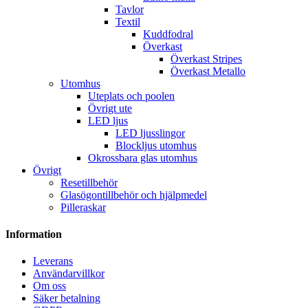
Tavlor
Textil
Kuddfodral
Överkast
Överkast Stripes
Överkast Metallo
Utomhus
Uteplats och poolen
Övrigt ute
LED ljus
LED ljusslingor
Blockljus utomhus
Okrossbara glas utomhus
Övrigt
Resetillbehör
Glasögontillbehör och hjälpmedel
Pilleraskar
Information
Leverans
Användarvillkor
Om oss
Säker betalning