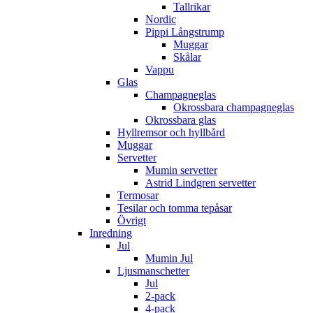
Tallrikar
Nordic
Pippi Långstrump
Muggar
Skålar
Vappu
Glas
Champagneglas
Okrossbara champagneglas
Okrossbara glas
Hyllremsor och hyllbård
Muggar
Servetter
Mumin servetter
Astrid Lindgren servetter
Termosar
Tesilar och tomma tepåsar
Övrigt
Inredning
Jul
Mumin Jul
Ljusmanschetter
Jul
2-pack
4-pack