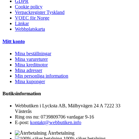
GDPR
Cookie policy
Verpackregister Tyskland
VOEC för Norge
Länkar
Webbplatskarta
Mitt konto
Mina beställningar
Mina varureturer
Mina kreditnotor
Mina adresser
Min personliga information
Mina kuponger
Butiksinformation
Webbutiken i Lycksta AB, Mälbyvägen 24 A 7222 33
Västerås
Ring oss nu:
0739809706 vardagar 9-16
E-post:
kontakt@webbutiken.info
Återbetalning
100% säker betalning