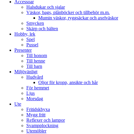
Accessoar
Halsdukar och sjalar
Väskor, bags, plånböcker och tillbehör m.m.
Mumin väskor, ryggsäckar och axelväskor
Smycken
Skärp och bälten
Hobby, lek
Spel
Pussel
Presenter
Till honom
Till henne
Till barn
Miljövänligt
Hudvård
Oljor för kropp, ansikte och hår
För hemmet
Ljus
Morsdag
Ute
Fritidskbyxa
Mygg fritt
Reflexer och lampor
Svampplockning
Utemöbler