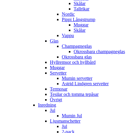
Skålar
Tallrikar
Nordic
Pippi Långstrump
Muggar
Skålar
Vappu
Glas
Champagneglas
Okrossbara champagneglas
Okrossbara glas
Hyllremsor och hyllbård
Muggar
Servetter
Mumin servetter
Astrid Lindgren servetter
Termosar
Tesilar och tomma tepåsar
Övrigt
Inredning
Jul
Mumin Jul
Ljusmanschetter
Jul
2-pack