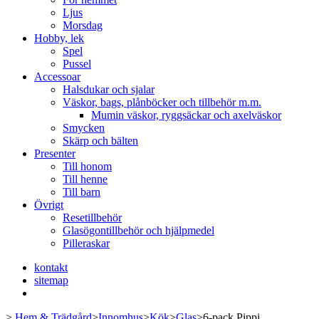
Ljus
Morsdag
Hobby, lek
Spel
Pussel
Accessoar
Halsdukar och sjalar
Väskor, bags, plånböcker och tillbehör m.m.
Mumin väskor, ryggsäckar och axelväskor
Smycken
Skärp och bälten
Presenter
Till honom
Till henne
Till barn
Övrigt
Resetillbehör
Glasögontillbehör och hjälpmedel
Pilleraskar
kontakt
sitemap
>
Hem & Trädgård
>
Innomhus
>
Kök
>
Glas
>
6-pack Pippi