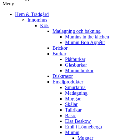
Meny
Hem & Trädgård
Innomhus
Kök
Matlagning och bakning
Mumins in the kitchen
Mumin Bon Appétit
Brickor
Burkar
Plåtburkar
Glasburkar
Mumin burkar
Disktrasor
Emaljprodukter
Smurfarna
Matlagning
Muggar
Skålar
Tallrikar
Basic
Elsa Beskow
Emil i Lönneberga
Mumin
Muggar