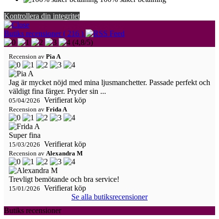
Kontrollera din integritet
Butiks recensioner ( 216 )
(
4,8
/
5
)
Recension av
Pia A
Jag är mycket nöjd med mina ljusmanchetter. Passade perfekt och
väldigt fina färger. Pryder sin ...
Verifierat köp
05/04/2026
Recension av
Frida A
Super fina
Verifierat köp
15/03/2026
Recension av
Alexandra M
Trevligt bemötande och bra service!
Verifierat köp
15/01/2026
Se alla butiksrecensioner
Butiks recensioner