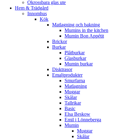
Okrossbara glas ute
Hem & Trädgård
Innomhus
Kök
Matlagning och bakning
Mumins in the kitchen
Mumin Bon Appétit
Brickor
Burkar
Plåtburkar
Glasburkar
Mumin burkar
Disktrasor
Emaljprodukter
Smurfarna
Matlagning
Muggar
Skålar
Tallrikar
Basic
Elsa Beskow
Emil i Lönneberga
Mumin
Muggar
Skålar