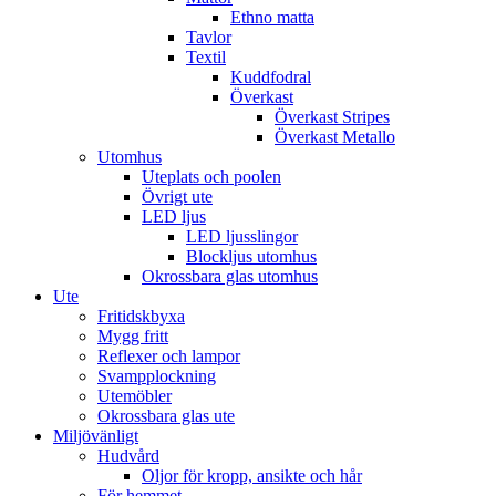
Ethno matta
Tavlor
Textil
Kuddfodral
Överkast
Överkast Stripes
Överkast Metallo
Utomhus
Uteplats och poolen
Övrigt ute
LED ljus
LED ljusslingor
Blockljus utomhus
Okrossbara glas utomhus
Ute
Fritidskbyxa
Mygg fritt
Reflexer och lampor
Svampplockning
Utemöbler
Okrossbara glas ute
Miljövänligt
Hudvård
Oljor för kropp, ansikte och hår
För hemmet