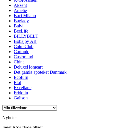
A-Grossisten
Akzent
Amelie
Baci Milano
Baglady
Balvi
BeeLife
BILLYBELT
Bobajoy AB
Calm Club
Cartonic
Castorland
China
DeluxeHomeart
Det gamla apoteket Danmark
Ecofurn
Etol
Excellanc
Fridolin
Galison
Nyheter
Inget RSS-flöde tillagt