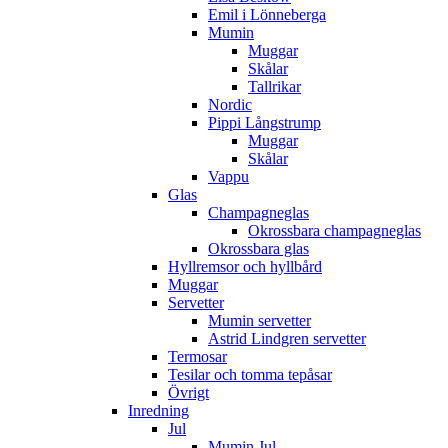
Emil i Lönneberga
Mumin
Muggar
Skålar
Tallrikar
Nordic
Pippi Långstrump
Muggar
Skålar
Vappu
Glas
Champagneglas
Okrossbara champagneglas
Okrossbara glas
Hyllremsor och hyllbård
Muggar
Servetter
Mumin servetter
Astrid Lindgren servetter
Termosar
Tesilar och tomma tepåsar
Övrigt
Inredning
Jul
Mumin Jul