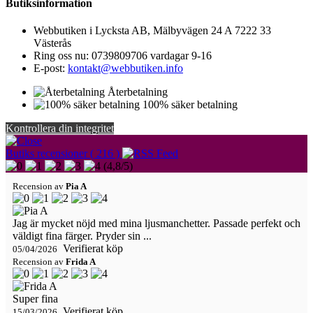
Butiksinformation
Webbutiken i Lycksta AB, Mälbyvägen 24 A 7222 33
Västerås
Ring oss nu:
0739809706 vardagar 9-16
E-post:
kontakt@webbutiken.info
Återbetalning
100% säker betalning
Kontrollera din integritet
Butiks recensioner ( 216 )
(
4,8
/
5
)
Recension av
Pia A
Jag är mycket nöjd med mina ljusmanchetter. Passade perfekt och
väldigt fina färger. Pryder sin ...
Verifierat köp
05/04/2026
Recension av
Frida A
Super fina
Verifierat köp
15/03/2026