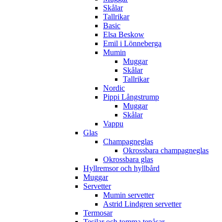
Skålar
Tallrikar
Basic
Elsa Beskow
Emil i Lönneberga
Mumin
Muggar
Skålar
Tallrikar
Nordic
Pippi Långstrump
Muggar
Skålar
Vappu
Glas
Champagneglas
Okrossbara champagneglas
Okrossbara glas
Hyllremsor och hyllbård
Muggar
Servetter
Mumin servetter
Astrid Lindgren servetter
Termosar
Tesilar och tomma tepåsar