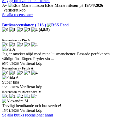
Snygg fin kvalitet bra storlek
Av
Elsie-Marie nilsson
på
19/04/2026
Verifierat köp
Se alla recensioner
Butiksrecensioner ( 216 )
(
4,8
/
5
)
Recension av
Pia A
Jag är mycket nöjd med mina ljusmanchetter. Passade perfekt och
väldigt fina färger. Pryder sin ...
Verifierat köp
05/04/2026
Recension av
Frida A
Super fina
Verifierat köp
15/03/2026
Recension av
Alexandra M
Trevligt bemötande och bra service!
Verifierat köp
15/01/2026
Se alla butiks recensioner ännu