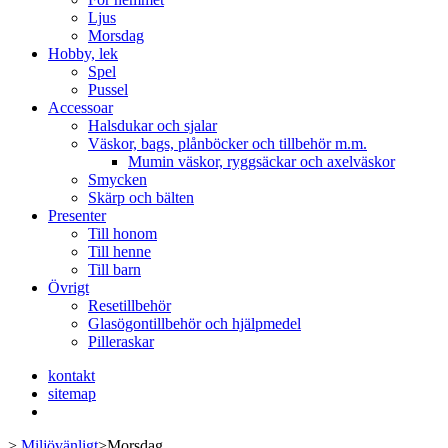
Ljus
Morsdag
Hobby, lek
Spel
Pussel
Accessoar
Halsdukar och sjalar
Väskor, bags, plånböcker och tillbehör m.m.
Mumin väskor, ryggsäckar och axelväskor
Smycken
Skärp och bälten
Presenter
Till honom
Till henne
Till barn
Övrigt
Resetillbehör
Glasögontillbehör och hjälpmedel
Pilleraskar
kontakt
sitemap
>
Miljövänligt
>
Morsdag