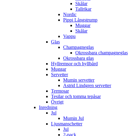
Skålar
Tallrikar
Nordic
Pippi Långstrump
Muggar
Skålar
Vappu
Glas
Champagneglas
Okrossbara champagneglas
Okrossbara glas
Hyllremsor och hyllbård
Muggar
Servetter
Mumin servetter
Astrid Lindgren servetter
Termosar
Tesilar och tomma tepåsar
Övrigt
Inredning
Jul
Mumin Jul
Ljusmanschetter
Jul
2-pack