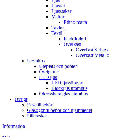
Ljus
Ljusfat
Ljusstakar
Mattor
Ethno matta
Tavlor
Textil
Kuddfodral
Överkast
Överkast Stripes
Överkast Metallo
Utomhus
Uteplats och poolen
Övrigt ute
LED ljus
LED ljusslingor
Blockljus utomhus
Okrossbara glas utomhus
Övrigt
Resetillbehör
Glasögontillbehör och hjälpmedel
Pilleraskar
Information