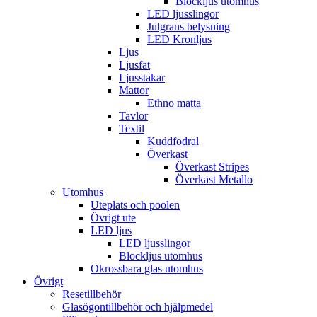
Blockljus utomhus
LED ljusslingor
Julgrans belysning
LED Kronljus
Ljus
Ljusfat
Ljusstakar
Mattor
Ethno matta
Tavlor
Textil
Kuddfodral
Överkast
Överkast Stripes
Överkast Metallo
Utomhus
Uteplats och poolen
Övrigt ute
LED ljus
LED ljusslingor
Blockljus utomhus
Okrossbara glas utomhus
Övrigt
Resetillbehör
Glasögontillbehör och hjälpmedel