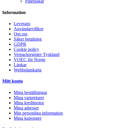
Pilleraskar
Information
Leverans
Användarvillkor
Om oss
Säker betalning
GDPR
Cookie policy
Verpackregister Tyskland
VOEC för Norge
Länkar
Webbplatskarta
Mitt konto
Mina beställningar
Mina varureturer
Mina kreditnotor
Mina adresser
Min personliga information
Mina kuponger