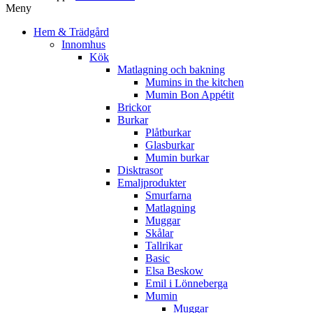
Meny
Hem & Trädgård
Innomhus
Kök
Matlagning och bakning
Mumins in the kitchen
Mumin Bon Appétit
Brickor
Burkar
Plåtburkar
Glasburkar
Mumin burkar
Disktrasor
Emaljprodukter
Smurfarna
Matlagning
Muggar
Skålar
Tallrikar
Basic
Elsa Beskow
Emil i Lönneberga
Mumin
Muggar