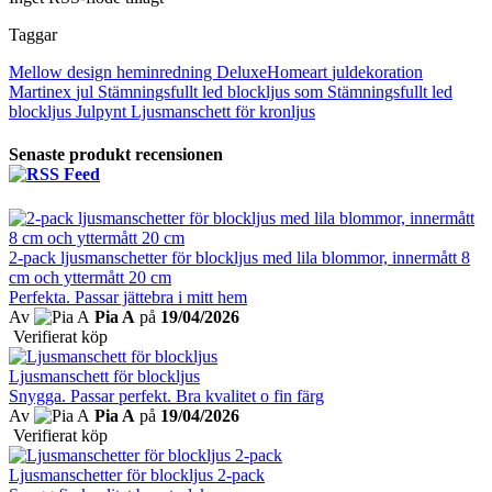
Taggar
Mellow design
heminredning
DeluxeHomeart
juldekoration
Martinex
jul
Stämningsfullt led blockljus som
Stämningsfullt led
blockljus
Julpynt
Ljusmanschett för kronljus
Senaste produkt recensionen
2-pack ljusmanschetter för blockljus med lila blommor, innermått 8
cm och yttermått 20 cm
Perfekta. Passar jättebra i mitt hem
Av
Pia A
på
19/04/2026
Verifierat köp
Ljusmanschett för blockljus
Snygga. Passar perfekt. Bra kvalitet o fin färg
Av
Pia A
på
19/04/2026
Verifierat köp
Ljusmanschetter för blockljus 2-pack