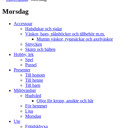
Morsdag
Accessoar
Halsdukar och sjalar
Väskor, bags, plånböcker och tillbehör m.m.
Mumin väskor, ryggsäckar och axelväskor
Smycken
Skärp och bälten
Hobby, lek
Spel
Pussel
Presenter
Till honom
Till henne
Till barn
Miljövänligt
Hudvård
Oljor för kropp, ansikte och hår
För hemmet
Ljus
Morsdag
Ute
Fritidskbyxa