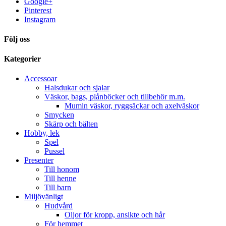
Google+
Pinterest
Instagram
Följ oss
Kategorier
Accessoar
Halsdukar och sjalar
Väskor, bags, plånböcker och tillbehör m.m.
Mumin väskor, ryggsäckar och axelväskor
Smycken
Skärp och bälten
Hobby, lek
Spel
Pussel
Presenter
Till honom
Till henne
Till barn
Miljövänligt
Hudvård
Oljor för kropp, ansikte och hår
För hemmet