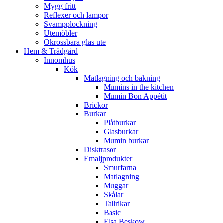
Mygg fritt
Reflexer och lampor
Svampplockning
Utemöbler
Okrossbara glas ute
Hem & Trädgård
Innomhus
Kök
Matlagning och bakning
Mumins in the kitchen
Mumin Bon Appétit
Brickor
Burkar
Plåtburkar
Glasburkar
Mumin burkar
Disktrasor
Emaljprodukter
Smurfarna
Matlagning
Muggar
Skålar
Tallrikar
Basic
Elsa Beskow