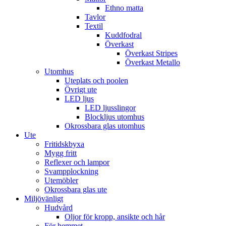
Ethno matta
Tavlor
Textil
Kuddfodral
Överkast
Överkast Stripes
Överkast Metallo
Utomhus
Uteplats och poolen
Övrigt ute
LED ljus
LED ljusslingor
Blockljus utomhus
Okrossbara glas utomhus
Ute
Fritidskbyxa
Mygg fritt
Reflexer och lampor
Svampplockning
Utemöbler
Okrossbara glas ute
Miljövänligt
Hudvård
Oljor för kropp, ansikte och hår
För hemmet