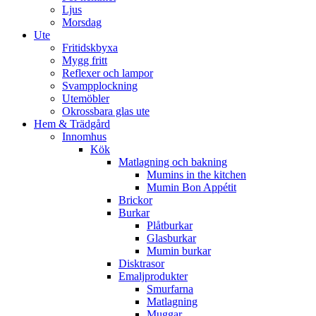
Ljus
Morsdag
Ute
Fritidskbyxa
Mygg fritt
Reflexer och lampor
Svampplockning
Utemöbler
Okrossbara glas ute
Hem & Trädgård
Innomhus
Kök
Matlagning och bakning
Mumins in the kitchen
Mumin Bon Appétit
Brickor
Burkar
Plåtburkar
Glasburkar
Mumin burkar
Disktrasor
Emaljprodukter
Smurfarna
Matlagning
Muggar